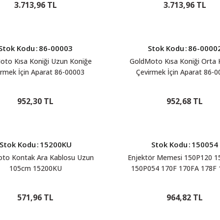
3.713,96 TL
3.713,96 TL
Stok Kodu
:
86-00003
Stok Kodu
:
86-0000
oto Kısa Koniği Uzun Koniğe
GoldMoto Kısa Koniği Orta 
rmek İçin Aparat 86-00003
Çevirmek İçin Aparat 86-
952,30 TL
952,68 TL
Stok Kodu
:
15200KU
Stok Kodu
:
150054
to Kontak Ara Kablosu Uzun
Enjektör Memesi 150P120 1
105cm 15200KU
150P054 170F 170FA 178F 
186F 186FA 188F 188FA 1
150054
571,96 TL
964,82 TL