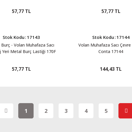
192FB 78-1703902
1703803
57,77 TL
57,77 TL
Stok Kodu
:
17143
Stok Kodu
:
17144
k Burç - Volan Muhafaza Sacı
Volan Muhafaza Sacı Çevre 
 Yeri Metal Burç Lastiği 170F
Conta 17144
178F 178FA 186F 186FA 188F
A 188FB 190F 190FA 190FB
57,77 TL
144,43 TL
92F 192FA 192FB 17143
1
2
3
4
5