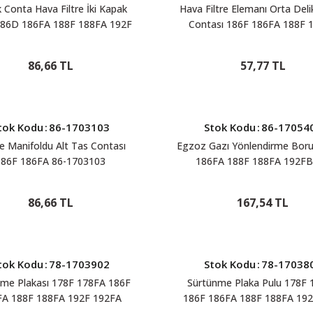
k Conta Hava Filtre İki Kapak
Hava Filtre Elemanı Orta Deli
186D 186FA 188F 188FA 192F
Contası 186F 186FA 188F 
192FA 192FB 86-02022
192FB 86-02023
86,66 TL
57,77 TL
tok Kodu
:
86-1703103
Stok Kodu
:
86-17054
 Manifoldu Alt Tas Contası
Egzoz Gazı Yönlendirme Bor
186F 186FA 86-1703103
186FA 188F 188FA 192FB
1705406
86,66 TL
167,54 TL
tok Kodu
:
78-1703902
Stok Kodu
:
78-17038
nme Plakası 178F 178FA 186F
Sürtünme Plaka Pulu 178F 
FA 188F 188FA 192F 192FA
186F 186FA 188F 188FA 192