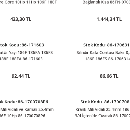
re Göre 10Hp 11Hp 186F 188F
Bağlantılı Kısa 86FN-070
86-1705603B
433,30 TL
1.444,34 TL
Stok Kodu
:
86-171603
Stok Kodu
:
86-170631
atör Yayı 186F 186FA 186FS
Silindir Kafa Contası Bakır
188F 188FA 86-171603
186F 186FS 86-170631
92,44 TL
86,66 TL
ok Kodu
:
86-1700708P6
Stok Kodu
:
86-170070
Mili Vidalı ve Kamalı 25.4mm
Krank Mili Vidalı 25.4mm 18
86F 10Hp 86-1700708P6
3/4 İçten'de Civatalı 86-170