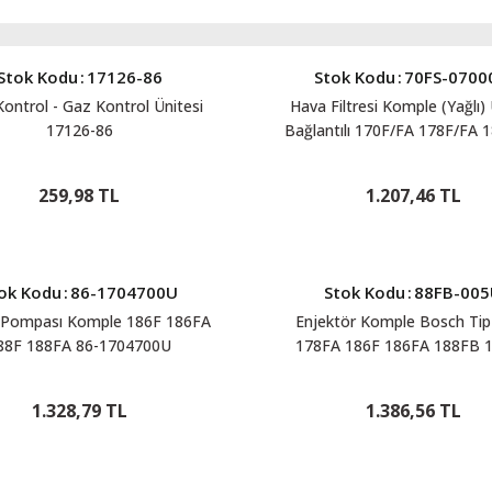
Stok Kodu
:
17126-86
Stok Kodu
:
70FS-070
Kontrol - Gaz Kontrol Ünitesi
Hava Filtresi Komple (Yağlı
17126-86
Bağlantılı 170F/FA 178F/FA 
188F/FA 192F/FB 5Hp 7Hp
11Hp 12Hp 70FS-0700
259,98 TL
1.207,46 TL
ok Kodu
:
86-1704700U
Stok Kodu
:
88FB-00
Pompası Komple 186F 186FA
Enjektör Komple Bosch Tip
88F 188FA 86-1704700U
178FA 186F 186FA 188FB 
88FB-005U
1.328,79 TL
1.386,56 TL