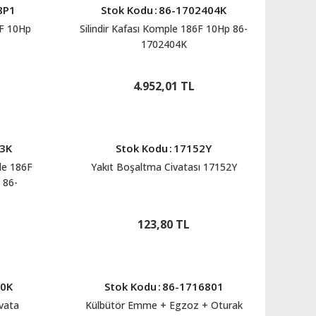
8P1
Stok Kodu
:
86-1702404K
6F 10Hp
Silindir Kafası Komple 186F 10Hp 86-
1702404K
4.952,01 TL
3K
Stok Kodu
:
17152Y
ple 186F
Yakıt Boşaltma Civatası 17152Y
 86-
123,80 TL
0K
Stok Kodu
:
86-1716801
ivata
Külbütör Emme + Egzoz + Oturak