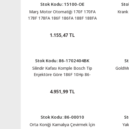
Stok Kodu
:
15100-OE
Sto
Marş Motor Otomatiği 170F 170FA
Krank
178F 178FA 186F 186FA 188F 188FA
15100-OE
1.155,47 TL
Stok Kodu
:
86-1702404BK
St
Silindir Kafası Komple Bosch Tip
GoldM
Enjektöre Göre 186F 10Hp 86-
1702404BK
4.951,99 TL
Stok Kodu
:
86-00010
St
Orta Koniği Kamalıya Çevirmek İçin
Yak