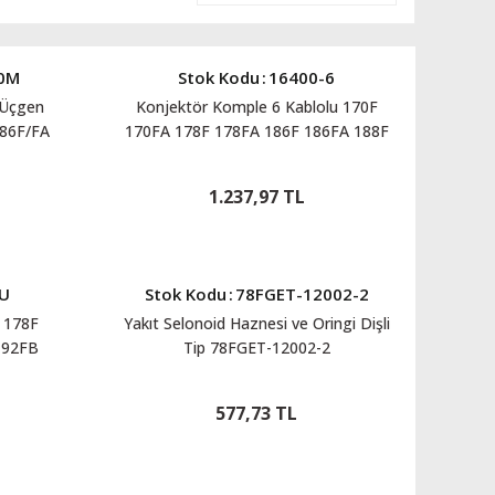
00M
Stok Kodu
:
16400-6
) Üçgen
Konjektör Komple 6 Kablolu 170F
186F/FA
170FA 178F 178FA 186F 186FA 188F
 10Hp
188FA 192FB 16400-6
0M
1.237,97 TL
5U
Stok Kodu
:
78FGET-12002-2
 178F
Yakıt Selonoid Haznesi ve Oringi Dişli
192FB
Tip 78FGET-12002-2
577,73 TL