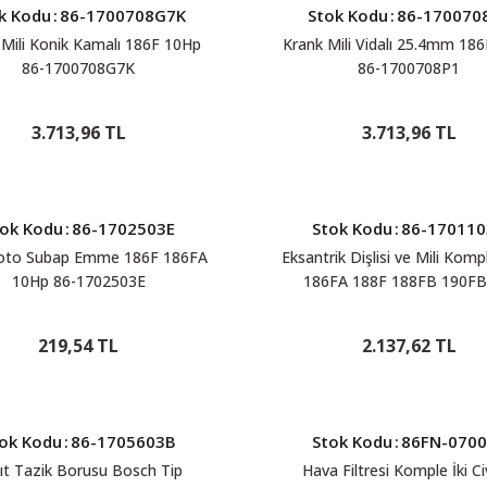
k Kodu
:
86-1700708G7K
Stok Kodu
:
86-170070
 Mili Konik Kamalı 186F 10Hp
Krank Mili Vidalı 25.4mm 18
86-1700708G7K
86-1700708P1
3.713,96 TL
3.713,96 TL
ok Kodu
:
86-1702503E
Stok Kodu
:
86-170110
oto Subap Emme 186F 186FA
Eksantrik Dişlisi ve Mili Kom
10Hp 86-1702503E
186FA 188F 188FB 190FB
1701103K
219,54 TL
2.137,62 TL
ok Kodu
:
86-1705603B
Stok Kodu
:
86FN-0700
ıt Tazik Borusu Bosch Tip
Hava Filtresi Komple İki C