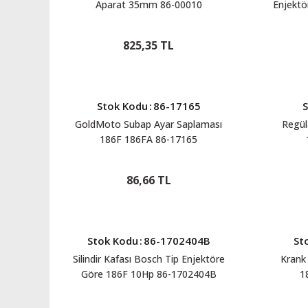
Aparat 35mm 86-00010
Enjektö
825,35 TL
Stok Kodu
:
86-17165
GoldMoto Subap Ayar Saplaması
Regül
186F 186FA 86-17165
86,66 TL
Stok Kodu
:
86-1702404B
St
Silindir Kafası Bosch Tip Enjektöre
Krank 
Göre 186F 10Hp 86-1702404B
1