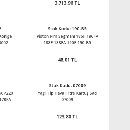
3.713,96 TL
2
Stok Kodu
:
190-B5
Koniğe
Piston Pim Segmanı 186F 186FA
00002
188F 188FA 190F 190-B5
48,01 TL
Stok Kodu
:
07009
50P220
Yağlı Tip Hava Filtre Kartuş Sacı
178FA
07009
92FB
123,80 TL