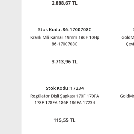
2.888,67 TL
Stok Kodu
:
86-1700708C
Krank Mili Kamalı 19mm 186F 10Hp
GoldM
86-1700708C
Çevi
3.713,96 TL
Stok Kodu
:
17234
Regülatör Dişli Şapkası 170F 170FA
GoldMo
178F 178FA 186F 186FA 17234
115,55 TL