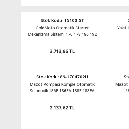
Stok Kodu
:
15100-ST
GoldMoto Otomatik Starter
Yakıt 
Mekanizma Sistemi 170 178 186 192
15100-ST
3.713,96 TL
Stok Kodu
:
86-1704702U
St
Mazot Pompası Komple Otomatik
Mazot 
Selonoidli 186F 186FA 188F 188FA
1
86-1704702U
2.137,62 TL