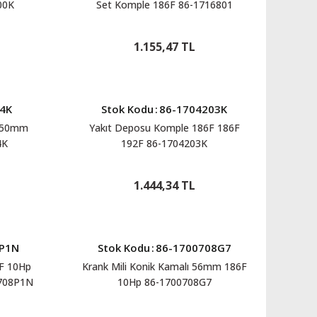
00K
Set Komple 186F 86-1716801
1.155,47 TL
4K
Stok Kodu
:
86-1704203K
 0,50mm
Yakıt Deposu Komple 186F 186F
4K
192F 86-1704203K
1.444,34 TL
8P1N
Stok Kodu
:
86-1700708G7
6F 10Hp
Krank Mili Konik Kamalı 56mm 186F
0708P1N
10Hp 86-1700708G7