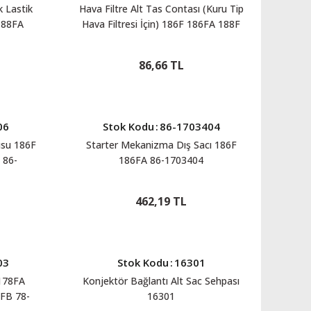
k Lastik
Hava Filtre Alt Tas Contası (Kuru Tip
188FA
Hava Filtresi İçin) 186F 186FA 188F
188FA 86-1717501
86,66 TL
06
Stok Kodu
:
86-1703404
usu 186F
Starter Mekanizma Dış Sacı 186F
 86-
186FA 86-1703404
462,19 TL
03
Stok Kodu
:
16301
178FA
Konjektör Bağlantı Alt Sac Sehpası
FB 78-
16301