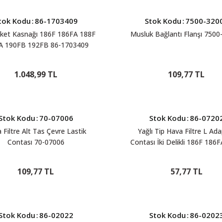
tok Kodu
:
86-1703409
Stok Kodu
:
7500-320
eket Kasnağı 186F 186FA 188F
Musluk Bağlantı Flanşı 7500
A 190FB 192FB 86-1703409
1.048,99 TL
109,77 TL
Stok Kodu
:
70-07006
Stok Kodu
:
86-0720
 Filtre Alt Tas Çevre Lastik
Yağlı Tip Hava Filtre L Ad
Contası 70-07006
Contası İki Delikli 186F 186
188FA 192FB 86-0720
109,77 TL
57,77 TL
Stok Kodu
:
86-02022
Stok Kodu
:
86-0202