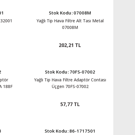
01
Stok Kodu
:
07008M
-32001
Yağlı Tip Hava Filtre Alt Tası Metal
07008M
202,21 TL
2
Stok Kodu
:
70FS-07002
aptör
Yağlı Tip Hava Filtre Adaptör Contası
FA 188F
Üçgen 70FS-07002
2
57,77 TL
3
Stok Kodu
:
86-1717501