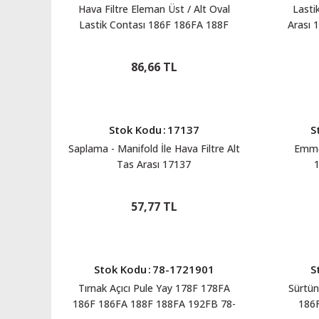
Hava Filtre Eleman Üst / Alt Oval
Lasti
Lastik Contası 186F 186FA 188F
Arası 
188FA 192F 192FA 192FB 86-02021
86,66 TL
Stok Kodu
:
17137
S
Saplama - Manifold İle Hava Filtre Alt
Emme
Tas Arası 17137
57,77 TL
Stok Kodu
:
78-1721901
S
Tırnak Açıcı Pule Yay 178F 178FA
Sürtü
186F 186FA 188F 188FA 192FB 78-
186