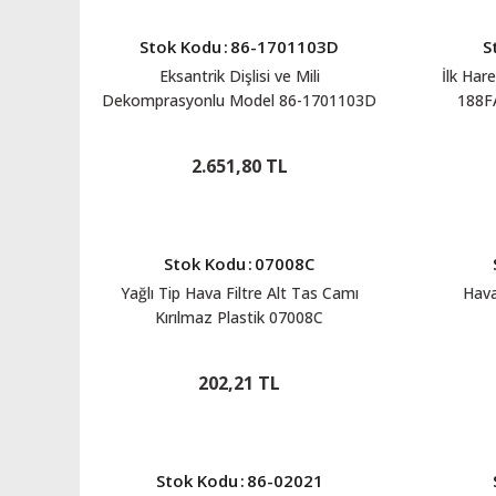
Stok Kodu
:
86-1701103D
S
Eksantrik Dişlisi ve Mili
İlk Har
Dekomprasyonlu Model 86-1701103D
188F
2.651,80 TL
Stok Kodu
:
07008C
Yağlı Tip Hava Filtre Alt Tas Camı
Hava
Kırılmaz Plastik 07008C
202,21 TL
Stok Kodu
:
86-02021