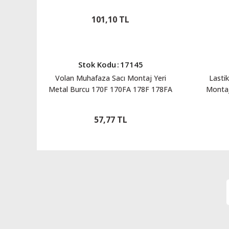
1721901
101,10 TL
Stok Kodu
:
17145
Volan Muhafaza Sacı Montaj Yeri
Lasti
Metal Burcu 170F 170FA 178F 178FA
Montaj
186F 176FA 188F 188FA 192F 17145
170FA 
188F
57,77 TL
1