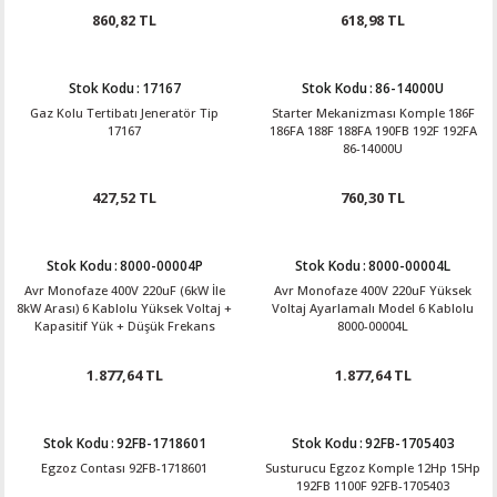
860,82 TL
618,98 TL
Stok Kodu
:
17167
Stok Kodu
:
86-14000U
Gaz Kolu Tertibatı Jeneratör Tip
Starter Mekanizması Komple 186F
17167
186FA 188F 188FA 190FB 192F 192FA
86-14000U
427,52 TL
760,30 TL
Stok Kodu
:
8000-00004P
Stok Kodu
:
8000-00004L
Avr Monofaze 400V 220uF (6kW İle
Avr Monofaze 400V 220uF Yüksek
8kW Arası) 6 Kablolu Yüksek Voltaj +
Voltaj Ayarlamalı Model 6 Kablolu
Kapasitif Yük + Düşük Frekans
8000-00004L
Koruma + Ani Düşüş Koruma 8000-
00004P
1.877,64 TL
1.877,64 TL
Stok Kodu
:
92FB-1718601
Stok Kodu
:
92FB-1705403
Egzoz Contası 92FB-1718601
Susturucu Egzoz Komple 12Hp 15Hp
192FB 1100F 92FB-1705403