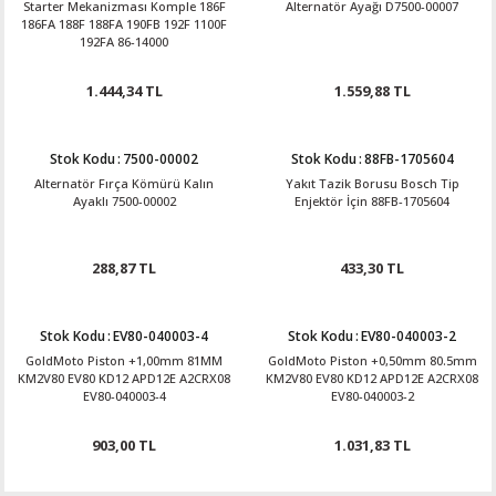
Starter Mekanizması Komple 186F
Alternatör Ayağı D7500-00007
186FA 188F 188FA 190FB 192F 1100F
192FA 86-14000
1.444,34 TL
1.559,88 TL
Stok Kodu
:
7500-00002
Stok Kodu
:
88FB-1705604
Alternatör Fırça Kömürü Kalın
Yakıt Tazik Borusu Bosch Tip
Ayaklı 7500-00002
Enjektör İçin 88FB-1705604
288,87 TL
433,30 TL
Stok Kodu
:
EV80-040003-4
Stok Kodu
:
EV80-040003-2
GoldMoto Piston +1,00mm 81MM
GoldMoto Piston +0,50mm 80.5mm
KM2V80 EV80 KD12 APD12E A2CRX08
KM2V80 EV80 KD12 APD12E A2CRX08
EV80-040003-4
EV80-040003-2
903,00 TL
1.031,83 TL