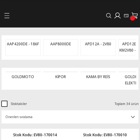
Geri Dön
LERİ
AAP4200DE - 186F
AAP8000DE
APD12A - 2V80
APD12E - 
KM2V80 - 
DELLERİ
DELLERİ
GOLDMOTO
KİPOR
KAMA BY REİS
GOLDM
ELEKTR
AYIŞ KASNAKLI ALTERNATÖRLER - 1500
Stoktakiler
Toplam 34 ürün
R
Stok Kodu
:
EV80-170014
Stok Kodu
:
EV80-170010