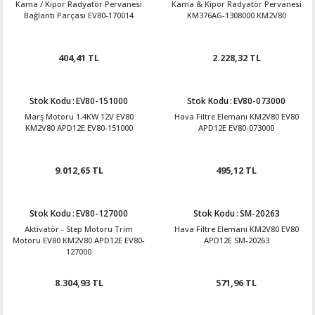
Kama / Kipor Radyatör Pervanesi
Kama & Kipor Radyatör Pervanesi
Bağlantı Parçası EV80-170014
KM376AG-1308000 KM2V80
404,41 TL
2.228,32 TL
Stok Kodu
:
EV80-151000
Stok Kodu
:
EV80-073000
Marş Motoru 1.4KW 12V EV80
Hava Filtre Elemanı KM2V80 EV80
KM2V80 APD12E EV80-151000
APD12E EV80-073000
9.012,65 TL
495,12 TL
Stok Kodu
:
EV80-127000
Stok Kodu
:
SM-20263
Aktivatör - Step Motoru Trim
Hava Filtre Elemanı KM2V80 EV80
Motoru EV80 KM2V80 APD12E EV80-
APD12E SM-20263
127000
8.304,93 TL
571,96 TL