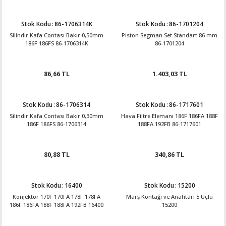
Stok Kodu
:
86-1706314K
Stok Kodu
:
86-1701204
Silindir Kafa Contası Bakır 0,50mm
Piston Segman Set Standart 86 mm
186F 186FS 86-1706314K
86-1701204
86,66 TL
1.403,03 TL
Stok Kodu
:
86-1706314
Stok Kodu
:
86-1717601
Silindir Kafa Contası Bakır 0,30mm
Hava Filtre Elemanı 186F 186FA 188F
186F 186FS 86-1706314
188FA 192FB 86-1717601
80,88 TL
340,86 TL
Stok Kodu
:
16400
Stok Kodu
:
15200
Konjektör 170F 170FA 178F 178FA
Marş Kontağı ve Anahtarı 5 Uçlu
186F 186FA 188F 188FA 192FB 16400
15200