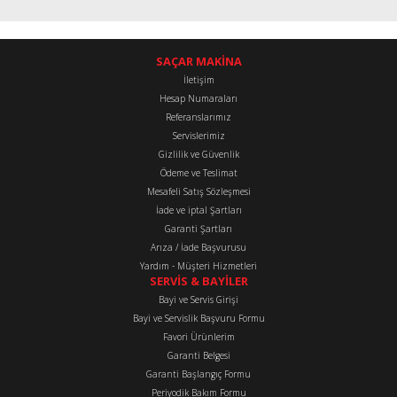
SAÇAR MAKİNA
İletişim
Hesap Numaraları
Referanslarımız
Servislerimiz
Gizlilik ve Güvenlik
Ödeme ve Teslimat
Mesafeli Satış Sözleşmesi
İade ve iptal Şartları
Garanti Şartları
Arıza / İade Başvurusu
Yardım - Müşteri Hizmetleri
SERVİS & BAYİLER
Bayi ve Servis Girişi
Bayi ve Servislik Başvuru Formu
Favori Ürünlerim
Garanti Belgesi
Garanti Başlangıç Formu
Periyodik Bakım Formu