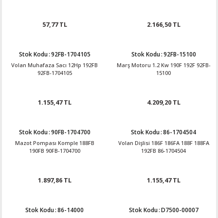
57,77 TL
2.166,50 TL
Stok Kodu
:
92FB-1704105
Stok Kodu
:
92FB-15100
Volan Muhafaza Sacı 12Hp 192FB
Marş Motoru 1.2 Kw 190F 192F 92FB-
92FB-1704105
15100
1.155,47 TL
4.209,20 TL
Stok Kodu
:
90FB-1704700
Stok Kodu
:
86-1704504
Mazot Pompası Komple 188FB
Volan Dişlisi 186F 186FA 188F 188FA
190FB 90FB-1704700
192FB 86-1704504
1.897,86 TL
1.155,47 TL
Stok Kodu
:
86-14000
Stok Kodu
:
D7500-00007