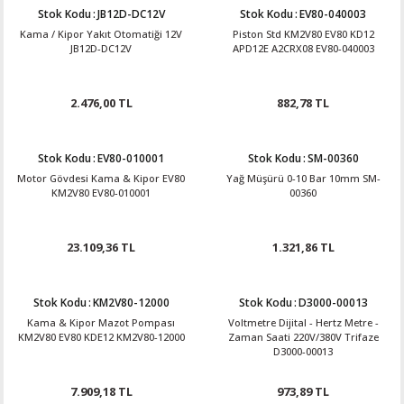
Stok Kodu
:
JB12D-DC12V
Stok Kodu
:
EV80-040003
Kama / Kipor Yakıt Otomatiği 12V
Piston Std KM2V80 EV80 KD12
JB12D-DC12V
APD12E A2CRX08 EV80-040003
2.476,00 TL
882,78 TL
Stok Kodu
:
EV80-010001
Stok Kodu
:
SM-00360
Motor Gövdesi Kama & Kipor EV80
Yağ Müşürü 0-10 Bar 10mm SM-
KM2V80 EV80-010001
00360
23.109,36 TL
1.321,86 TL
Stok Kodu
:
KM2V80-12000
Stok Kodu
:
D3000-00013
Kama & Kipor Mazot Pompası
Voltmetre Dijital - Hertz Metre -
KM2V80 EV80 KDE12 KM2V80-12000
Zaman Saati 220V/380V Trifaze
D3000-00013
7.909,18 TL
973,89 TL