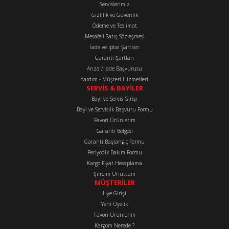
Servislerimiz
Gizlilik ve Güvenlik
Ödeme ve Teslimat
Mesafeli Satış Sözleşmesi
İade ve iptal Şartları
Garanti Şartları
Arıza / İade Başvurusu
Yardım - Müşteri Hizmetleri
SERVİS & BAYİLER
Bayi ve Servis Girişi
Bayi ve Servislik Başvuru Formu
Favori Ürünlerim
Garanti Belgesi
Garanti Başlangıç Formu
Periyodik Bakım Formu
Kargo Fiyat Hesaplama
Şifremi Unuttum
MÜŞTERİLER
Üye Girişi
Yeni Üyelik
Favori Ürünlerim
Kargom Nerede ?