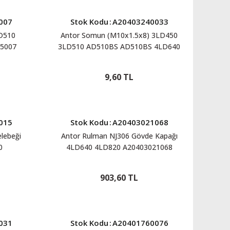
007
Stok Kodu
:
A20403240033
LD510
Antor Somun (M10x1.5x8) 3LD450
5007
3LD510 AD510BS AD510BS 4LD640
4L820 A20403240033
9,60 TL
015
Stok Kodu
:
A20403021068
lebeği
Antor Rulman NJ306 Gövde Kapağı
0
4LD640 4LD820 A20403021068
903,60 TL
031
Stok Kodu
:
A20401760076