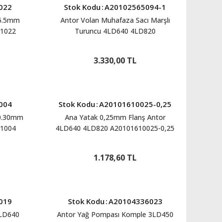
022
Stok Kodu
:
A20102565094-1
95.5mm
Antor Volan Muhafaza Sacı Marşlı
1022
Turuncu 4LD640 4LD820
A20102565094-1
3.330,00 TL
004
Stok Kodu
:
A20101610025-0,25
 0.30mm
Ana Yatak 0,25mm Flanş Antor
1004
4LD640 4LD820 A20101610025-0,25
1.178,60 TL
019
Stok Kodu
:
A20104336023
4LD640
Antor Yağ Pompası Komple 3LD450