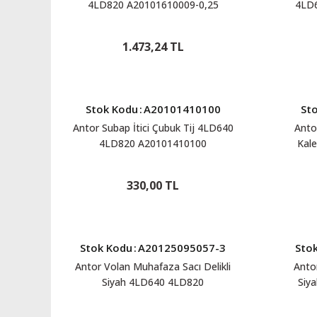
4LD820 A20101610009-0,25
4LD
1.473,24 TL
Stok Kodu
:
A20101410100
St
Antor Subap İtici Çubuk Tij 4LD640
Anto
4LD820 A20101410100
Kal
4LD
330,00 TL
Stok Kodu
:
A20125095057-3
Sto
Antor Volan Muhafaza Sacı Delikli
Anto
Siyah 4LD640 4LD820
Siy
A20125095057-3
4