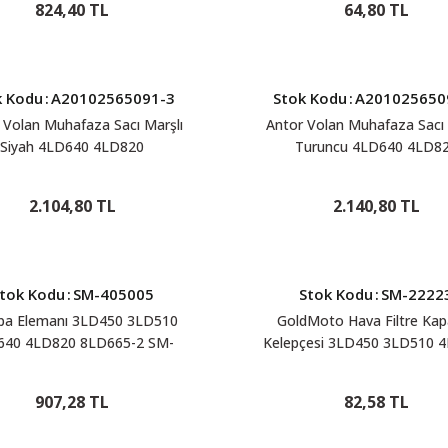
824,40 TL
64,80 TL
k Kodu
:
A20102565091-3
Stok Kodu
:
A201025650
 Volan Muhafaza Sacı Marşlı
Antor Volan Muhafaza Sacı 
Siyah 4LD640 4LD820
Turuncu 4LD640 4LD8
A20102565091-3
A20102565091-1
2.104,80 TL
2.140,80 TL
tok Kodu
:
SM-405005
Stok Kodu
:
SM-2222
a Elemanı 3LD450 3LD510
GoldMoto Hava Filtre Ka
640 4LD820 8LD665-2 SM-
Kelepçesi 3LD450 3LD510 
405005
4LD820 SM-22223
907,28 TL
82,58 TL