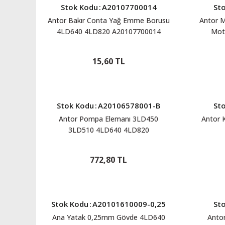
Stok Kodu
:
A20107700014
St
Antor Bakır Conta Yağ Emme Borusu
Antor M
4LD640 4LD820 A20107700014
Mot
15,60 TL
Stok Kodu
:
A20106578001-B
St
Antor Pompa Elemanı 3LD450
Antor 
3LD510 4LD640 4LD820
A20106578001-B
772,80 TL
Stok Kodu
:
A20101610009-0,25
St
Ana Yatak 0,25mm Gövde 4LD640
Antor