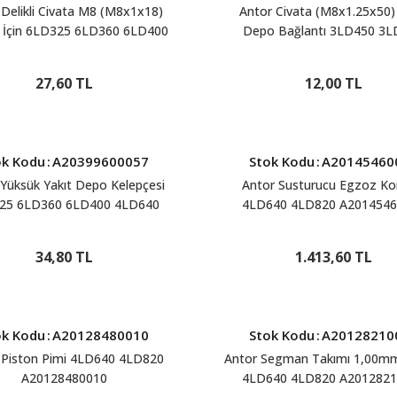
 Delikli Civata M8 (M8x1x18)
Antor Civata (M8x1.25x50) 
İçin 6LD325 6LD360 6LD400
Depo Bağlantı 3LD450 3L
0 3LD510 AD510BS 4LD640
4LD640 4LD820 A2040177
4LD820 A20401901029
27,60 TL
12,00 TL
ok Kodu
:
A20399600057
Stok Kodu
:
A20145460
Yüksük Yakıt Depo Kelepçesi
Antor Susturucu Egzoz K
25 6LD360 6LD400 4LD640
4LD640 4LD820 A2014546
4LD820 A20399600057
34,80 TL
1.413,60 TL
ok Kodu
:
A20128480010
Stok Kodu
:
A20128210
 Piston Pimi 4LD640 4LD820
Antor Segman Takımı 1,00
A20128480010
4LD640 4LD820 A2012821