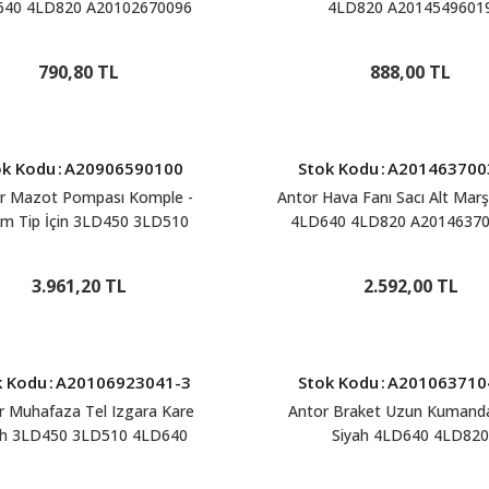
640 4LD820 A20102670096
4LD820 A2014549601
790,80 TL
888,00 TL
ok Kodu
:
A20906590100
Stok Kodu
:
A201463700
r Mazot Pompası Komple -
Antor Hava Fanı Sacı Alt Marş
em Tip İçin 3LD450 3LD510
4LD640 4LD820 A20146370
640 4LD820 A20906590100
3.961,20 TL
2.592,00 TL
k Kodu
:
A20106923041-3
Stok Kodu
:
A201063710
r Muhafaza Tel Izgara Kare
Antor Braket Uzun Kumand
ah 3LD450 3LD510 4LD640
Siyah 4LD640 4LD820
LD820 A20106923041-3
A20106371046-3