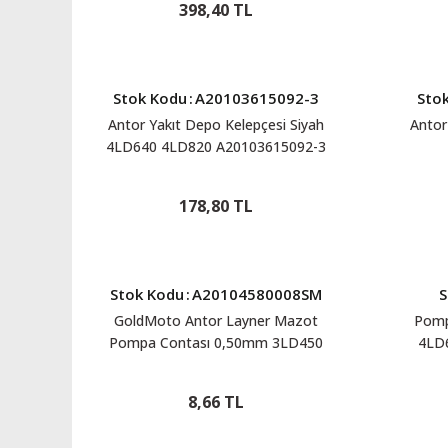
398,40 TL
Stok Kodu
:
A20103615092-3
Sto
Antor Yakıt Depo Kelepçesi Siyah
Antor
4LD640 4LD820 A20103615092-3
178,80 TL
Stok Kodu
:
A20104580008SM
S
GoldMoto Antor Layner Mazot
Pomp
Pompa Contası 0,50mm 3LD450
4LD
3LD510 4LD640 4LD820
A20104580008SM
8,66 TL