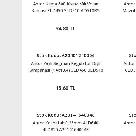
Antor Kama 6X8 Krank Mili Volan
Antor
Kaması 3LD450 3LD510 AD510BS
Mazot 
4LD640 4LD820 A20402280056
3LD45
34,80 TL
Stok Kodu
:
A20401240006
St
Antor Yaylı Segman Regülatör Dişli
Antor 
Kampanası (14x13.4) 3LD450 3LD510
6LD3
AD510BS 4LD640 4LD820
A20401240006
15,60 TL
Stok Kodu
:
A20141640048
St
Antor Kol Yatak 0,25mm 4LD640
Antor
4LD820 A20141640048