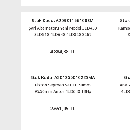
Stok Kodu
:
A20381156100SM
Stok
Şarj Alternatörü Yeni Model 3LD450
Kampa
3LD510 4LD640 4LD820 3267
3
A20381156100SM
4.884,88 TL
Stok Kodu
:
A20126501022SMA
St
Piston Segman Set +0.50mm
Ana 
95.50mm Antor 4LD640 13Hp
4LD
A20126501022SMA
2.651,95 TL