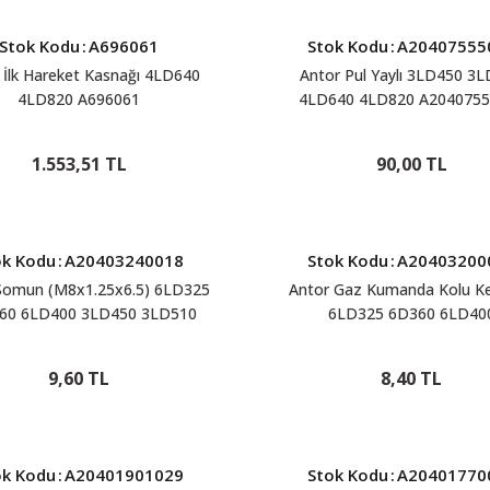
Stok Kodu
:
A696061
Stok Kodu
:
A20407555
 İlk Hareket Kasnağı 4LD640
Antor Pul Yaylı 3LD450 3
4LD820 A696061
4LD640 4LD820 A2040755
1.553,51 TL
90,00 TL
ok Kodu
:
A20403240018
Stok Kodu
:
A20403200
Somun (M8x1.25x6.5) 6LD325
Antor Gaz Kumanda Kolu Ke
60 6LD400 3LD450 3LD510
6LD325 6D360 6LD40
D510BS 4LD640 4LD820
A20403200015
A20403240018
9,60 TL
8,40 TL
ok Kodu
:
A20401901029
Stok Kodu
:
A20401770