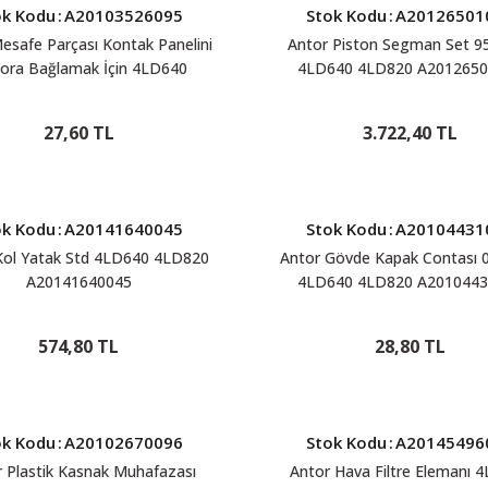
ok Kodu
:
A20103526095
Stok Kodu
:
A20126501
esafe Parçası Kontak Panelini
Antor Piston Segman Set 
ora Bağlamak İçin 4LD640
4LD640 4LD820 A2012650
4LD820 A20103526095
27,60 TL
3.722,40 TL
ok Kodu
:
A20141640045
Stok Kodu
:
A20104431
Kol Yatak Std 4LD640 4LD820
Antor Gövde Kapak Contası
A20141640045
4LD640 4LD820 A2010443
574,80 TL
28,80 TL
ok Kodu
:
A20102670096
Stok Kodu
:
A20145496
 Plastik Kasnak Muhafazası
Antor Hava Filtre Elemanı 