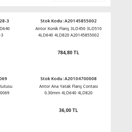
28-3
Stok Kodu
:
A20145855002
LD640
Antor Konik Flanş 3LD450 3LD510
-3
4LD640 4LD820 A20145855002
784,80 TL
069
Stok Kodu
:
A20104700008
Kutusu
Antor Ana Yatak Flanş Contası
0069
0.30mm 4LD640 4LD820
A20104700008
36,00 TL