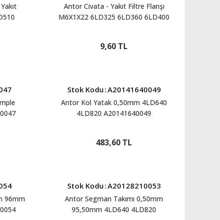
Yakıt
Antor Civata - Yakıt Filtre Flanşı
D510
M6X1X22 6LD325 6LD360 6LD400
0031
3LD450 3LD510 4LD640 4LD820
A20401760076
9,60 TL
047
Stok Kodu
:
A20141640049
omple
Antor Kol Yatak 0,50mm 4LD640
0047
4LD820 A20141640049
483,60 TL
054
Stok Kodu
:
A20128210053
mm 96mm
Antor Segman Takımı 0,50mm
0054
95,50mm 4LD640 4LD820