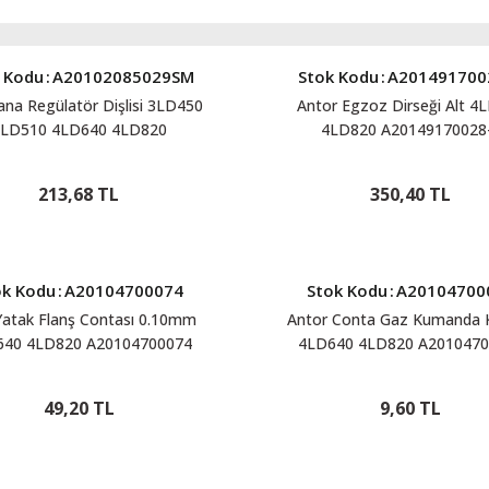
 Kodu
:
A20102085029SM
Stok Kodu
:
A201491700
na Regülatör Dişlisi 3LD450
Antor Egzoz Dirseği Alt 4
LD510 4LD640 4LD820
4LD820 A20149170028
A20102085029SM
213,68 TL
350,40 TL
ok Kodu
:
A20104700074
Stok Kodu
:
A20104700
Yatak Flanş Contası 0.10mm
Antor Conta Gaz Kumanda 
640 4LD820 A20104700074
4LD640 4LD820 A2010470
49,20 TL
9,60 TL