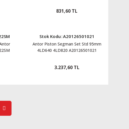
A20128210053
831,60 TL
22SM
Stok Kodu
:
A20126501021
Antor
Antor Piston Segman Set Std 95mm
022SM
4LD640 4LD820 A20126501021
3.237,60 TL