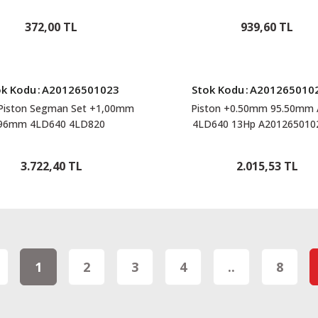
372,00 TL
939,60 TL
ok Kodu
:
A20126501023
Stok Kodu
:
A201265010
 Piston Segman Set +1,00mm
Piston +0.50mm 95.50mm 
96mm 4LD640 4LD820
4LD640 13Hp A20126501
A20126501023
3.722,40 TL
2.015,53 TL
1
2
3
4
..
8