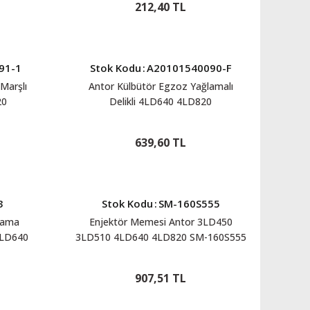
212,40 TL
91-1
Stok Kodu
:
A20101540090-F
Marşlı
Antor Külbütör Egzoz Yağlamalı
20
Delikli 4LD640 4LD820
A20101540090-F
639,60 TL
3
Stok Kodu
:
SM-160S555
pama
Enjektör Memesi Antor 3LD450
4LD640
3LD510 4LD640 4LD820 SM-160S555
907,51 TL