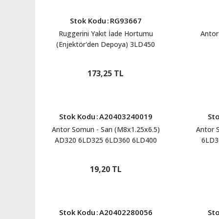
Stok Kodu
:
RG93667
Ruggerini Yakıt İade Hortumu
Antor
(Enjektör'den Depoya) 3LD450
3LD510 4LD640 4LD820 RG93667
173,25 TL
Stok Kodu
:
A20403240019
St
Antor Somun - Sarı (M8x1.25x6.5)
Antor 
AD320 6LD325 6LD360 6LD400
6LD3
3LD450 3LD510 AD510BS 4LD640
A
4LD820 A20403240019
19,20 TL
Stok Kodu
:
A20402280056
St