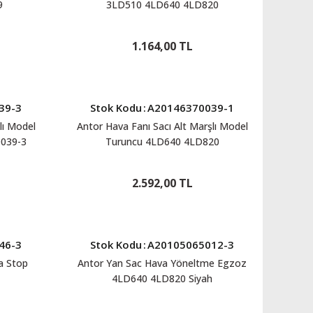
9
3LD510 4LD640 4LD820
A20104336023
1.164,00 TL
39-3
Stok Kodu
:
A20146370039-1
lı Model
Antor Hava Fanı Sacı Alt Marşlı Model
039-3
Turuncu 4LD640 4LD820
A20146370039-1
2.592,00 TL
46-3
Stok Kodu
:
A20105065012-3
a Stop
Antor Yan Sac Hava Yöneltme Egzoz
4LD640 4LD820 Siyah
A20105065012-3