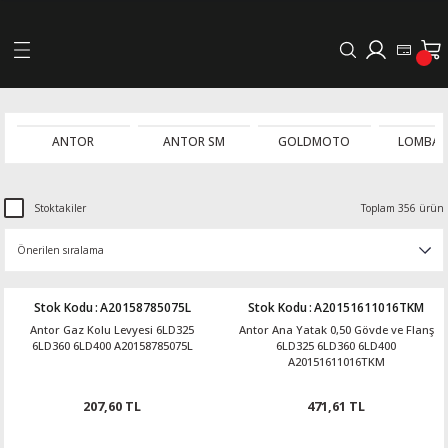
Geri Dön
LERİ
ANTOR
ANTOR SM
GOLDMOTO
LOMBAR
DELLERİ
Stoktakiler
Toplam 356 ürün
DELLERİ
AYIŞ KASNAKLI ALTERNATÖRLER - 1500
Stok Kodu
:
A20158785075L
Stok Kodu
:
A20151611016TKM
Antor Gaz Kolu Levyesi 6LD325
Antor Ana Yatak 0,50 Gövde ve Flanş
R
6LD360 6LD400 A20158785075L
6LD325 6LD360 6LD400
A20151611016TKM
207,60 TL
471,61 TL