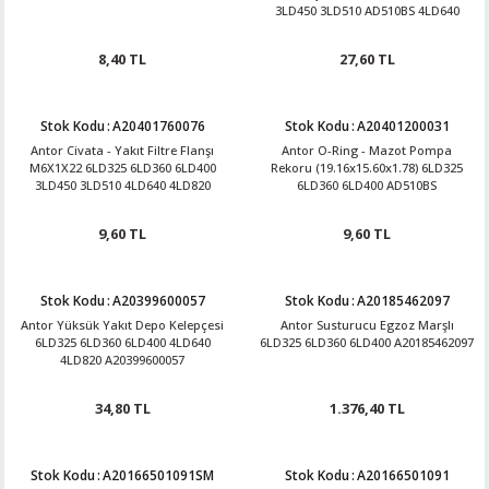
3LD450 3LD510 AD510BS 4LD640
4LD820 A20401901029
8,40 TL
27,60 TL
Stok Kodu
:
A20401760076
Stok Kodu
:
A20401200031
Antor Civata - Yakıt Filtre Flanşı
Antor O-Ring - Mazot Pompa
M6X1X22 6LD325 6LD360 6LD400
Rekoru (19.16x15.60x1.78) 6LD325
3LD450 3LD510 4LD640 4LD820
6LD360 6LD400 AD510BS
A20401760076
A20401200031
9,60 TL
9,60 TL
Stok Kodu
:
A20399600057
Stok Kodu
:
A20185462097
Antor Yüksük Yakıt Depo Kelepçesi
Antor Susturucu Egzoz Marşlı
6LD325 6LD360 6LD400 4LD640
6LD325 6LD360 6LD400 A20185462097
4LD820 A20399600057
34,80 TL
1.376,40 TL
Stok Kodu
:
A20166501091SM
Stok Kodu
:
A20166501091