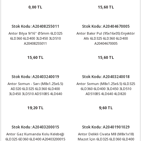
0,00 TL
15,60 TL
Stok Kodu
:
A20408255011
Stok Kodu
:
A20404670005
Antor Bilya 9/16'' Ø5mm 6LD325
Antor Bakır Pul (95x16x05) Enjektör
6LD360 6LD400 3LD450 3LD510
Altı 6LD325 6LD360 6LD400
A20408255011
A20404670005
15,60 TL
15,60 TL
Stok Kodu
:
A20403240019
Stok Kodu
:
A20403240018
Antor Somun - Sarı (M8x1.25x6.5)
Antor Somun (M8x1.25x6.5) 6LD325
AD320 6LD325 6LD360 6LD400
6LD360 6LD400 3LD450 3LD510
3LD450 3LD510 AD510BS 4LD640
AD510BS 4LD640 4LD820
4LD820 A20403240019
A20403240018
19,20 TL
9,60 TL
Stok Kodu
:
A20403200015
Stok Kodu
:
A20401901029
Antor Gaz Kumanda Kolu Kelebeği
Antor Delikli Civata M8 (M8x1x18)
6LD325 6D360 6LD400 A20403200015
Mazot İçin 6LD325 6LD360 6LD400