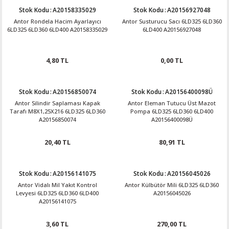
Stok Kodu
:
A20158335029
Stok Kodu
:
A20156927048
Antor Rondela Hacim Ayarlayıcı
Antor Susturucu Sacı 6LD325 6LD360
6LD325 6LD360 6LD400 A20158335029
6LD400 A20156927048
4,80 TL
0,00 TL
Stok Kodu
:
A20156850074
Stok Kodu
:
A20156400098Ü
Antor Silindir Saplaması Kapak
Antor Eleman Tutucu Üst Mazot
Tarafı M8X1,25X216 6LD325 6LD360
Pompa 6LD325 6LD360 6LD400
A20156850074
A20156400098Ü
20,40 TL
80,91 TL
Stok Kodu
:
A20156141075
Stok Kodu
:
A20156045026
Antor Vidalı Mil Yakıt Kontrol
Antor Külbütör Mili 6LD325 6LD360
Levyesi 6LD325 6LD360 6LD400
A20156045026
A20156141075
3,60 TL
270,00 TL