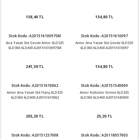
158,40 TL
154,80 TL
Stok Kodu
:
A20151610097SM
Stok Kodu
:
A20151610097
Ana Yatak Std Gövde Antor 6LD325
Antor Ana Yatak Std Gövde 6LD325
6LD360 6LD400 A20151610097SM
6LD360 6LD400 A20151610097
241,59 TL
154,80 TL
Stok Kodu
:
A20151610062
Stok Kodu
:
A20151540069
Antor Ana Yatak Std Flanş 6LD325
Antor Külbütör Emme 6LD325
6LD360 6LD400 A20151610062
6LD360 6LD400 A20151540069
205,20 TL
25,20 TL
Stok Kodu
:
A20151257008
Stok Kodu
:
A20118057003