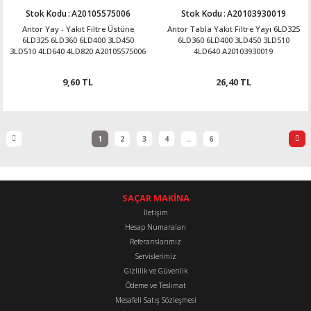
Stok Kodu
:
A20105575006
Stok Kodu
:
A20103930019
Antor Yay - Yakıt Filtre Üstüne
Antor Tabla Yakıt Filtre Yayı 6LD325
6LD325 6LD360 6LD400 3LD450
6LD360 6LD400 3LD450 3LD510
3LD510 4LD640 4LD820 A20105575006
4LD640 A20103930019
9,60 TL
26,40 TL
1
2
3
4
..
6
SAÇAR MAKİNA
İletişim
Hesap Numaraları
Referanslarımız
Servislerimiz
Gizlilik ve Güvenlik
Ödeme ve Teslimat
Mesafeli Satış Sözleşmesi