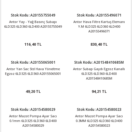
Stok Kodu
:
A20155755049
Stok Kodu
:
A20155496071
Antor Yay - Yağ Basınç Subapı
Antor Hava Filtre Kartuş Elemanı
6LD325 6LD360 6LD400 A20155755049
Y.M 6LD325 6LD360 6LD400
A20155496071
116,40 TL
830,40 TL
Stok Kodu
:
A20155065001
Stok Kodu
:
A20154841068SM
Antor Yan Sac Std Hava Yöneltme
Antor Subap Gaydı Egzoz Kanallı
Egzoz 6LD325 6LD360 A20155065001
6LD325 6LD360 6LD400
A20154841068SM
49,20 TL
94,21 TL
Stok Kodu
:
A20154580029
Stok Kodu
:
A20154580023
Antor Mazot Pompa Ayar Sacı
Antor Mazot Pompa Ayar Sacı
0.1mm 6LD325 6LD360 6LD400
0.3MM 6LD325 6LD360 6LD400
A20154580029
A20154580023