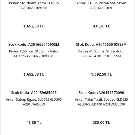
Piston Std 78mm Antor 6LD325
Antor 6LD325 Piston Std 78mm
A20166501091SM
A20166501091
1.692,58 TL
931,20 TL
Stok Kodu
:
A20166501090SM
Stok Kodu
:
A20166501089SM
Piston 0,50mm 78,50mm Antor
Piston +1,00mm 79mm Antor
6LD325 A20166501090SM
6LD325 A20166501089SM
1.692,58 TL
1.692,58 TL
Stok Kodu
:
A20159685039
Stok Kodu
:
A20159370090
Antor Subap Egzoz 6LD325 6LD360
Antor Yakıt Tazik Borusu 6LD325
A20159685039
6LD360 6LD400 A20159370090
46,80 TL
282,00 TL