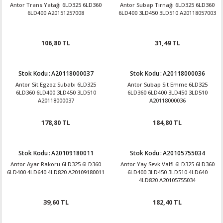
Antor Trans Yatağı 6LD325 6LD360
Antor Subap Tırnağı 6LD325 6LD360
6LD400 A20151257008
6LD400 3LD450 3LD510 A20118057003
106,80 TL
31,49 TL
Stok Kodu
:
A20118000037
Stok Kodu
:
A20118000036
Antor Sit Egzoz Subabı 6LD325
Antor Subap Sit Emme 6LD325
6LD360 6LD400 3LD450 3LD510
6LD360 6LD400 3LD450 3LD510
A20118000037
A20118000036
178,80 TL
184,80 TL
Stok Kodu
:
A20109180011
Stok Kodu
:
A20105755034
Antor Ayar Rakoru 6LD325 6LD360
Antor Yay Sevk Valfi 6LD325 6LD360
6LD400 4LD640 4LD820 A20109180011
6LD400 3LD450 3LD510 4LD640
4LD820 A20105755034
39,60 TL
182,40 TL