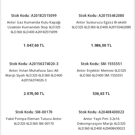
Stok Kodu
:
A20182515099
Stok Kodu
:
A20155462080
Antor Gaz Kumanda Kutu Kapağı
Antor Susturucu Egzoz Braketli
Uzaktan Kumandalı Stop 6LD325
6LD325 6LD360 6LD400 A20155462080
6LD360 6LD400 A20182515099
1.047,60 TL
1.986,00 TL
Stok Kodu
:
A20156374020-3
Stok Kodu
:
SM-155S551
Antor Volan Muhafaza Sacı Alt
Antor Enjektör Memesi 6LD325
Marşlı Siyah 6LD325 6LD360 6LD400
6LD360 6LD400 SM-155S551
A20156374020-3
2.070,00 TL
536,63 TL
Stok Kodu
:
SM-00170
Stok Kodu
:
A20408430023
Yakıt Pompa Eleman Tutucu Antor
Antor Yaylı Pim 3.2x16
6LD325 6LD360 SM-00170
Dekomprasyon Marşlı 6LD325
6LD360 6LD400 A20408430023