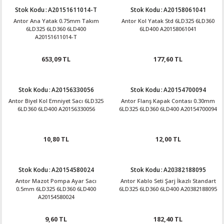
Stok Kodu
:
A20151611014-T
Stok Kodu
:
A20158061041
Antor Ana Yatak 0.75mm Takım
Antor Kol Yatak Std 6LD325 6LD360
6LD325 6LD360 6LD400
6LD400 A20158061041
A20151611014-T
653,09 TL
177,60 TL
Stok Kodu
:
A20156330056
Stok Kodu
:
A20154700094
Antor Biyel Kol Emniyet Sacı 6LD325
Antor Flanş Kapak Contası 0.30mm
6LD360 6LD400 A20156330056
6LD325 6LD360 6LD400 A20154700094
10,80 TL
12,00 TL
Stok Kodu
:
A20154580024
Stok Kodu
:
A20382188095
Antor Mazot Pompa Ayar Sacı
Antor Kablo Seti Şarj İkazlı Standart
0.5mm 6LD325 6LD360 6LD400
6LD325 6LD360 6LD400 A20382188095
A20154580024
9,60 TL
182,40 TL