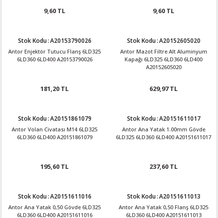
9,60 TL
9,60 TL
Stok Kodu
:
A20153790026
Stok Kodu
:
A20152605020
Antor Enjektör Tutucu Flanş 6LD325
Antor Mazot Filtre Alt Aluminyum
6LD360 6LD400 A20153790026
Kapağı 6LD325 6LD360 6LD400
A20152605020
181,20 TL
629,97 TL
Stok Kodu
:
A20151861079
Stok Kodu
:
A20151611017
Antor Volan Civatası M14 6LD325
Antor Ana Yatak 1.00mm Gövde
6LD360 6LD400 A20151861079
6LD325 6LD360 6LD400 A20151611017
195,60 TL
237,60 TL
Stok Kodu
:
A20151611016
Stok Kodu
:
A20151611013
Antor Ana Yatak 0,50 Gövde 6LD325
Antor Ana Yatak 0,50 Flanş 6LD325
6LD360 6LD400 A20151611016
6LD360 6LD400 A20151611013