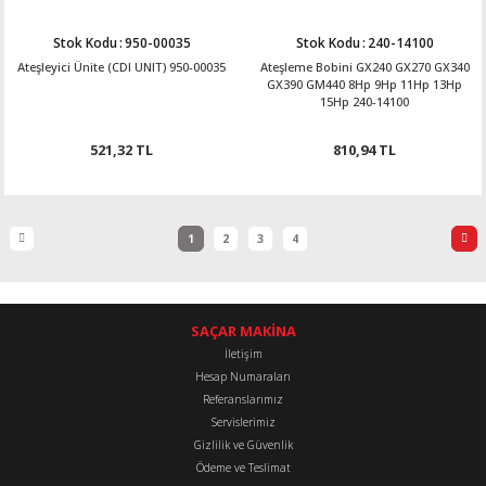
Stok Kodu
:
950-00035
Stok Kodu
:
240-14100
Ateşleyici Ünite (CDI UNIT) 950-00035
Ateşleme Bobini GX240 GX270 GX340
GX390 GM440 8Hp 9Hp 11Hp 13Hp
15Hp 240-14100
521,32 TL
810,94 TL
1
2
3
4
SAÇAR MAKİNA
İletişim
Hesap Numaraları
Referanslarımız
Servislerimiz
Gizlilik ve Güvenlik
Ödeme ve Teslimat