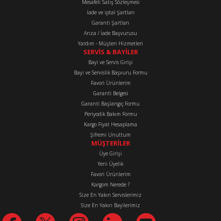
Mesafeli Satış Sözleşmesi
İade ve iptal Şartları
Garanti Şartları
Arıza / İade Başvurusu
Yardım - Müşteri Hizmetleri
SERVİS & BAYİLER
Bayi ve Servis Girişi
Bayi ve Servislik Başvuru Formu
Favori Ürünlerim
Garanti Belgesi
Garanti Başlangıç Formu
Periyodik Bakım Formu
Kargo Fiyat Hesaplama
Şifremi Unuttum
MÜŞTERİLER
Üye Girişi
Yeni Üyelik
Favori Ürünlerim
Kargom Nerede ?
Size En Yakın Servislerimiz
Size En Yakın Bayilerimiz