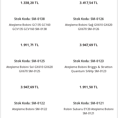
1.338,20 TL
3.417,54 TL
Stok Kodu
:
SM-0138
Stok Kodu
:
SM-0126
Ateşleme Bobini GC135 GC160
Ateşleme Bobini Sağ GX610 GX620
GCV135 GCV160 SM-0138
GX670 SM-0126
1.911,71 TL
3.947,69 TL
Stok Kodu
:
SM-0125
Stok Kodu
:
SM-0123
Ateşleme Bobini Sol GX610 GX620
Ateşleme Bobini Briggs & Stratton
GX670 SM-0125
Quantum 5/6Hp SM-0123
3.947,69 TL
1.911,50 TL
Stok Kodu
:
SM-0122
Stok Kodu
:
SM-0121
Ateşleme Bobini SM-0122
Robin Subaru EY20 Ateşleme Bobini
SM-0121