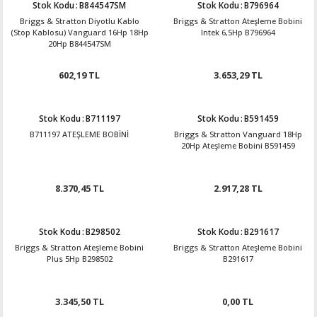
Stok Kodu
:
B844547SM
Stok Kodu
:
B796964
Briggs & Stratton Diyotlu Kablo
Briggs & Stratton Ateşleme Bobini
(Stop Kablosu) Vanguard 16Hp 18Hp
Intek 6,5Hp B796964
20Hp B844547SM
602,19 TL
3.653,29 TL
Stok Kodu
:
B711197
Stok Kodu
:
B591459
B711197 ATEŞLEME BOBİNİ
Briggs & Stratton Vanguard 18Hp
20Hp Ateşleme Bobini B591459
8.370,45 TL
2.917,28 TL
Stok Kodu
:
B298502
Stok Kodu
:
B291617
Briggs & Stratton Ateşleme Bobini
Briggs & Stratton Ateşleme Bobini
Plus 5Hp B298502
B291617
3.345,50 TL
0,00 TL