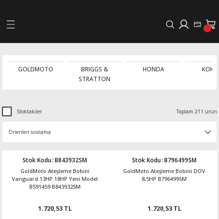
Geri Dön
LERİ
GOLDMOTO
BRIGGS &
HONDA
KOHL
STRATTON
DELLERİ
DELLERİ
Stoktakiler
Toplam 211 ürün
AYIŞ KASNAKLI ALTERNATÖRLER - 1500
Stok Kodu
:
B843932SM
Stok Kodu
:
B796499SM
R
GoldMoto Ateşleme Bobini
GoldMoto Ateşleme Bobini DOV
Vanguard 13HP 18HP Yeni Model
8,5HP B796499SM
B591459 B843932SM
1.720,53 TL
1.720,53 TL