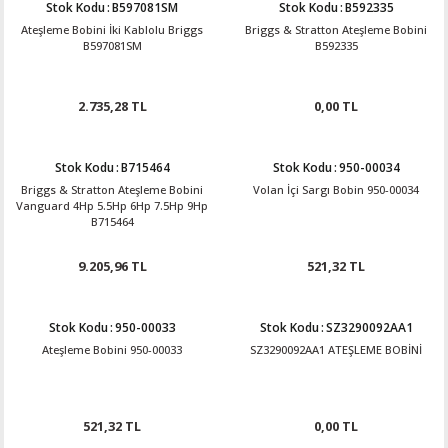
Stok Kodu
:
B597081SM
Stok Kodu
:
B592335
Ateşleme Bobini İki Kablolu Briggs
Briggs & Stratton Ateşleme Bobini
B597081SM
B592335
2.735,28 TL
0,00 TL
Stok Kodu
:
B715464
Stok Kodu
:
950-00034
Briggs & Stratton Ateşleme Bobini
Volan İçi Sargı Bobin 950-00034
Vanguard 4Hp 5.5Hp 6Hp 7.5Hp 9Hp
B715464
9.205,96 TL
521,32 TL
Stok Kodu
:
950-00033
Stok Kodu
:
SZ3290092AA1
Ateşleme Bobini 950-00033
SZ3290092AA1 ATEŞLEME BOBİNİ
521,32 TL
0,00 TL