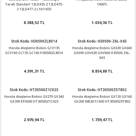
Tarafı Standart 12LD435-2 12LD475-
1000Ti
2 12LD477-2 L1611055
8.388,52 TL
1.034,36 TL
Stok Kodu
:
H30500ZL8014
Stok Kodu
:
H30500-Z6L-043
Honda Ateşleme Bobini GCV135
Honda Ateşleme Bobini GX630 GX660
GCV160 GC135 GC160 H30500ZL8014
GX690 GXV630 GXV660 H30500-Z6L-
043
4.391,31 TL
8.854,88 TL
Stok Kodu
:
HT30500Z1C023
Stok Kodu
:
HT30500Z0T802
Honda Ateşleme Bobini GX270 GX340
Honda Ateşleme Bobini GX120 GX160
GX390 EP6500 HT30500Z1C023
GX200 WB20 FC600 HT30500Z0T802
2.970,94 TL
1.739,47 TL