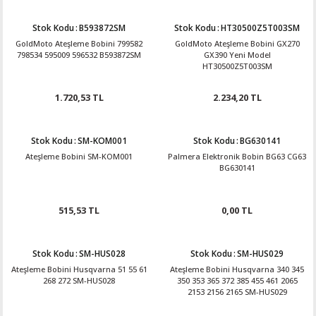
Stok Kodu
:
B593872SM
Stok Kodu
:
HT30500Z5T003SM
GoldMoto Ateşleme Bobini 799582
GoldMoto Ateşleme Bobini GX270
798534 595009 596532 B593872SM
GX390 Yeni Model
HT30500Z5T003SM
1.720,53 TL
2.234,20 TL
Stok Kodu
:
SM-KOM001
Stok Kodu
:
BG630141
Ateşleme Bobini SM-KOM001
Palmera Elektronik Bobin BG63 CG63
BG630141
515,53 TL
0,00 TL
Stok Kodu
:
SM-HUS028
Stok Kodu
:
SM-HUS029
Ateşleme Bobini Husqvarna 51 55 61
Ateşleme Bobini Husqvarna 340 345
268 272 SM-HUS028
350 353 365 372 385 455 461 2065
2153 2156 2165 SM-HUS029