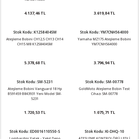
4.137,46 TL
3.619,84 TL
Stok Kodu
:
K1258404SM
Stok Kodu
:
YM7CNH564000
Ateşleme Bobini CH12,5 CH13 CH14
Yamaha MZ175 Ateşleme Bobini
CH15 M8 K1258404SM
YM7CNH564000
5.378,68 TL
3.796,94 TL
Stok Kodu
:
SM-5231
Stok Kodu
:
SM-00778
Ateşleme Bobini Vanguard 18 Hp
GoldMoto Ateşleme Bobin Test
B591459 B843931 Yeni Model SM-
Cihazı SM-00778
5231
1.720,53 TL
1.075,71 TL
Stok Kodu
:
ED0016110550-S
Stok Kodu
:
KI-DHQ-10
Lombardini Yatak - Yakıt Depo
ATEŞLEME KONTROLÖRÜ LEDLİ