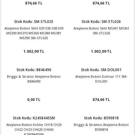
874,66 TL
874,66 TL
Stok Kodu
:
SM-STL025
Stok Kodu
:
SM-STL026
Ateşleme Bobini Stihl 029 036 038 039
Ateşleme Bobini Stihl MS341 MS361
MS290 MS310 MS360 MS380 MS381
SM-STL026
MS390 SM-STL025
1.002,09 TL
1.002,09 TL
Stok Kodu
:
B846490
Stok Kodu
:
SM-DOL001
Briggs & Straton Ateşleme Bobini
Ateşleme Bobini Dolmar 111 SM-
B846490
DOL001
0,00 TL
874,66 TL
Stok Kodu
:
K2458445SM
Stok Kodu
:
B590818
Ateşleme Bobini Kohler CH18 CH20
Briggs & Stratton Ateşleme Bobini
CH22 CH23 CH620 CH640
B590818
K2458445SM