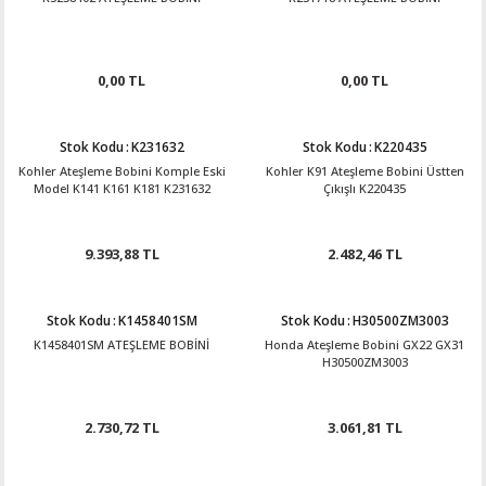
0,00 TL
0,00 TL
Stok Kodu
:
K231632
Stok Kodu
:
K220435
Kohler Ateşleme Bobini Komple Eski
Kohler K91 Ateşleme Bobini Üstten
Model K141 K161 K181 K231632
Çıkışlı K220435
9.393,88 TL
2.482,46 TL
Stok Kodu
:
K1458401SM
Stok Kodu
:
H30500ZM3003
K1458401SM ATEŞLEME BOBİNİ
Honda Ateşleme Bobini GX22 GX31
H30500ZM3003
2.730,72 TL
3.061,81 TL