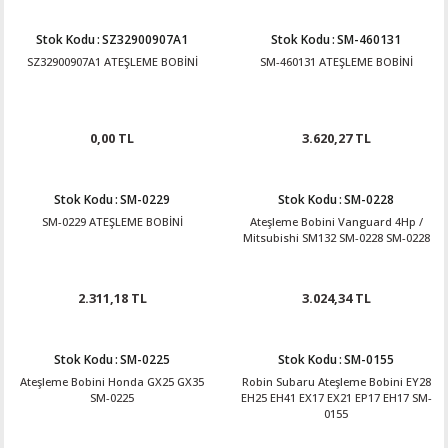
Stok Kodu
:
SZ32900907A1
Stok Kodu
:
SM-460131
SZ32900907A1 ATEŞLEME BOBİNİ
SM-460131 ATEŞLEME BOBİNİ
0,00 TL
3.620,27 TL
Stok Kodu
:
SM-0229
Stok Kodu
:
SM-0228
SM-0229 ATEŞLEME BOBİNİ
Ateşleme Bobini Vanguard 4Hp /
Mitsubishi SM132 SM-0228 SM-0228
2.311,18 TL
3.024,34 TL
Stok Kodu
:
SM-0225
Stok Kodu
:
SM-0155
Ateşleme Bobini Honda GX25 GX35
Robin Subaru Ateşleme Bobini EY28
SM-0225
EH25 EH41 EX17 EX21 EP17 EH17 SM-
0155