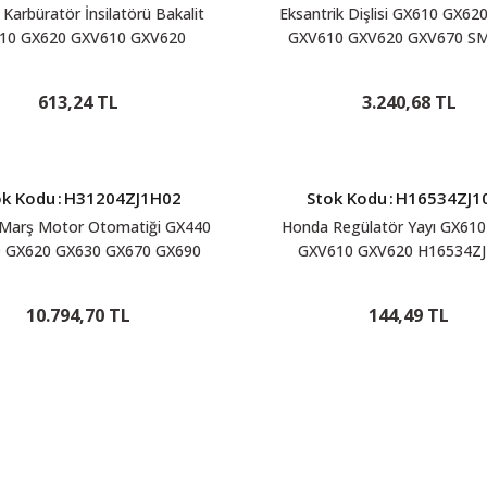
Karbüratör İnsilatörü Bakalit
Eksantrik Dişlisi GX610 GX62
10 GX620 GXV610 GXV620
GXV610 GXV620 GXV670 SM
H16211ZJ1000
613,24 TL
3.240,68 TL
ok Kodu
:
H31204ZJ1H02
Stok Kodu
:
H16534ZJ1
Marş Motor Otomatiği GX440
Honda Regülatör Yayı GX61
 GX620 GX630 GX670 GX690
GXV610 GXV620 H16534ZJ
XV610 GXV620 GXV670
H31204ZJ1H02
10.794,70 TL
144,49 TL