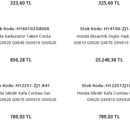
323,60 TL
325,60 TL
k Kodu
:
H16010ZG8000
Stok Kodu
:
H14100-ZJ1
a Karbüratör Takım Conta
Honda Eksantrik Dişlisi Yayl
GX620 GX640 GXV610 GXV620
GX610 GX620 GX670 GXV610
H16010ZG8000
GXV670 HS1810 HS241
H14100ZJ1842
856,28 TL
23.249,36 TL
k Kodu
:
H12251-ZJ1-841
Stok Kodu
:
H12251ZJ1
a Silindir Kafa Contası Sac
Honda Silindir Kafa Contası
GX620 GX670 GXV610 GXV620
GX620 GXV610 GXV62
XV670 H12251-ZJ1-841
H12251ZJ1003
789,03 TL
789,03 TL