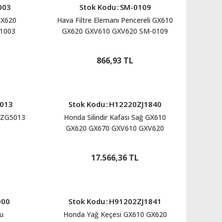
003
Stok Kodu
:
SM-0109
GX620
Hava Filtre Elemanı Pencereli GX610
1003
GX620 GXV610 GXV620 SM-0109
866,93 TL
013
Stok Kodu
:
H12220ZJ1840
0ZG5013
Honda Silindir Kafası Sağ GX610
GX620 GX670 GXV610 GXV620
GXV670 H12220ZJ1840
17.566,36 TL
000
Stok Kodu
:
H91202ZJ1841
u
Honda Yağ Keçesi GX610 GX620