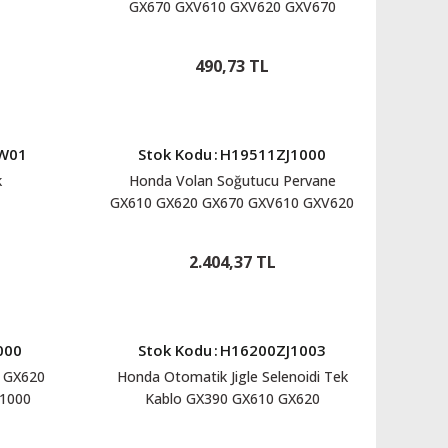
GX670 GXV610 GXV620 GXV670
H91202ZJ1841
490,73 TL
W01
Stok Kodu
:
H19511ZJ1000
k
Honda Volan Soğutucu Pervane
GX610 GX620 GX670 GXV610 GXV620
GXV670 H19511ZJ1000
2.404,37 TL
000
Stok Kodu
:
H16200ZJ1003
0 GX620
Honda Otomatik Jigle Selenoidi Tek
1000
Kablo GX390 GX610 GX620
H16200ZJ1003