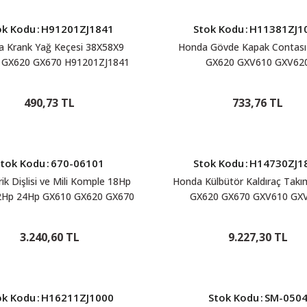
ok Kodu
:
H91201ZJ1841
Stok Kodu
:
H11381ZJ1
 Krank Yağ Keçesi 38X58X9
Honda Gövde Kapak Contası
 GX620 GX670 H91201ZJ1841
GX620 GXV610 GXV62
H11381ZJ1000
490,73 TL
733,76 TL
Stok Kodu
:
670-06101
Stok Kodu
:
H14730ZJ1
ik Dişlisi ve Mili Komple 18Hp
Honda Külbütör Kaldıraç Tak
2Hp 24Hp GX610 GX620 GX670
GX620 GX670 GXV610 GX
0 GXV620 GXV670 670-06101
GXV670 H14730ZJ184
3.240,60 TL
9.227,30 TL
ok Kodu
:
H16211ZJ1000
Stok Kodu
:
SM-050