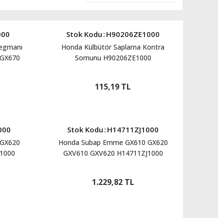
000
Stok Kodu
:
H90206ZE1000
Segmanı
Honda Külbütör Saplama Kontra
 GX670
Somunu H90206ZE1000
115,19 TL
000
Stok Kodu
:
H14711ZJ1000
 GX620
Honda Subap Emme GX610 GX620
1000
GXV610 GXV620 H14711ZJ1000
1.229,82 TL