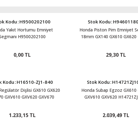
ok Kodu
:
H9500202100
Stok Kodu
:
H9460118
da Yakıt Hortumu Emniyet
Honda Piston Pim Emniyet 
Segmanı H9500202100
18mm GX140 GX610 GX620
H9460118000
0,00 TL
29,30 TL
k Kodu
:
H16510-ZJ1-840
Stok Kodu
:
H14721ZJ1
egülatör Dişlisi GX610 GX620
Honda Subap Egzoz GX610
70 GXV610 GXV620 GXV670
GXV610 GXV620 H14721ZJ
H16510ZJ1840
1.233,15 TL
2.039,49 TL