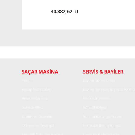
H14100ZJ1801
30.882,62 TL
SAÇAR MAKİNA
SERVİS & BAYİLER
İletişim
Bayi ve Servis Girişi
Hesap Numaraları
Bayi ve Servislik Başvuru Formu
Referanslarımız
Favori Ürünlerim
Servislerimiz
Garanti Belgesi
Gizlilik ve Güvenlik
Garanti Başlangıç Formu
Ödeme ve Teslimat
Periyodik Bakım Formu
Mesafeli Satış Sözleşmesi
Kargo Fiyat Hesaplama