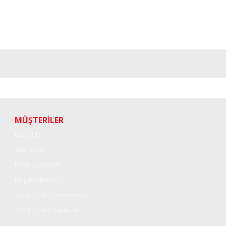
MÜŞTERİLER
Üye Girişi
Yeni Üyelik
Favori Ürünlerim
Kargom Nerede ?
Size En Yakın Servislerimiz
Size En Yakın Bayilerimiz