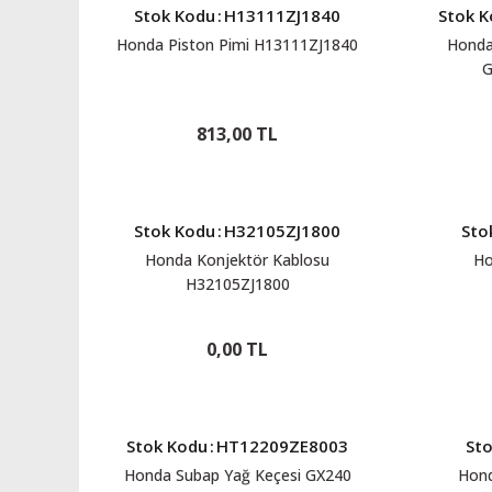
Stok Kodu
:
H13111ZJ1840
Stok 
Honda Piston Pimi H13111ZJ1840
Honda
G
813,00 TL
Stok Kodu
:
H32105ZJ1800
Sto
Honda Konjektör Kablosu
Ho
H32105ZJ1800
0,00 TL
Stok Kodu
:
HT12209ZE8003
St
Honda Subap Yağ Keçesi GX240
Hond