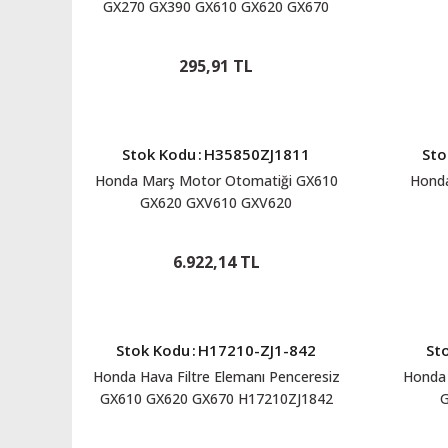
GX270 GX390 GX610 GX620 GX670
HT12209ZE8003
295,91 TL
Stok Kodu
:
H35850ZJ1811
Sto
Honda Marş Motor Otomatiği GX610
Honda
GX620 GXV610 GXV620
H35850ZJ1811
6.922,14 TL
Stok Kodu
:
H17210-ZJ1-842
St
Honda Hava Filtre Elemanı Penceresiz
Honda 
GX610 GX620 GX670 H17210ZJ1842
G