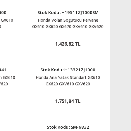
000
Stok Kodu
:
H19511ZJ1000SM
 GX610
Honda Volan Soğutucu Pervane
0
GX610 GX620 GX670 GXV610 GXV620
GXV670 H19511ZJ1000SM
1.426,82 TL
841
Stok Kodu
:
H13321ZJ1000
ım GX610
Honda Ana Yatak Standart GX610
V620
GX620 GXV610 GXV620
1
H13321ZJ1000
1.751,84 TL
4
Stok Kodu
:
SM-6832