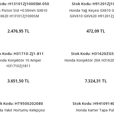
Kodu
:
H13101ZJ1000SM-050
Stok Kodu
:
H91201ZJ1
 Piston Std +0.50mm GX610
Honda Yağ Keçesi GX610 
X620 H13101ZJ1000SM
GXV610 GXV620 H91201ZJ
2.476,95 TL
472,09 TL
k Kodu
:
H31710-ZJ1-811
Stok Kodu
:
H31620ZG5
nda Konjektör 10 Amper
Honda Konjektör 20A H3162
H31710ZJ1811
3.651,50 TL
7.324,31 TL
ok Kodu
:
HT9500202080
Stok Kodu
:
H9410914
a Yakıt Hortumu Kelepçesi
Honda Karter Tapa Pul