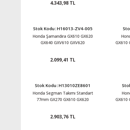
4.343,98 TL
Stok Kodu
:
H16013-ZV4-005
Sto
Honda Şamandıra GX610 GX620
Hond
GX640 GXV610 GXV620
GX610 
H16013ZV4005
2.099,41 TL
Stok Kodu
:
H13010ZE8601
Sto
Honda Segman Takımı Standart
Hond
77mm GX270 GX610 GX620
GX610 
H13010ZE8601
G
2.903,76 TL