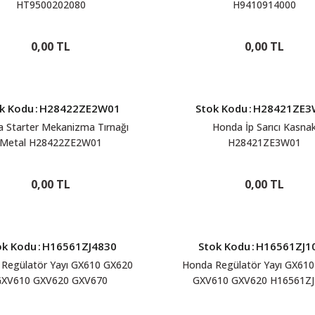
HT9500202080
H9410914000
0,00 TL
0,00 TL
k Kodu
:
H28422ZE2W01
Stok Kodu
:
H28421ZE3
 Starter Mekanizma Tırnağı
Honda İp Sarıcı Kasna
Metal H28422ZE2W01
H28421ZE3W01
0,00 TL
0,00 TL
ok Kodu
:
H16561ZJ4830
Stok Kodu
:
H16561ZJ1
Regülatör Yayı GX610 GX620
Honda Regülatör Yayı GX61
XV610 GXV620 GXV670
GXV610 GXV620 H16561ZJ
H16561ZJ4830