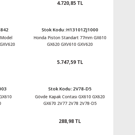
4.720,85 TL
-842
Stok Kodu
:
H13101ZJ1000
ı Model
Honda Piston Standart 77mm GX610
 GXV620
GX620 GXV610 GXV620
1
H13101ZJ1000
5.747,59 TL
003
Stok Kodu
:
2V78-D5
 GX610
Gövde Kapak Contası GX610 GX620
0
GX670 2V77 2V78 2V78-D5
288,98 TL