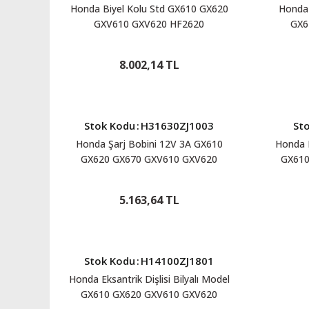
Honda Biyel Kolu Std GX610 GX620
Honda 
GXV610 GXV620 HF2620
GX6
H13200ZJ1841
8.002,14 TL
Stok Kodu
:
H31630ZJ1003
St
Honda Şarj Bobini 12V 3A GX610
Honda 
GX620 GX670 GXV610 GXV620
GX610
H31630ZJ1003
G
5.163,64 TL
Stok Kodu
:
H14100ZJ1801
Honda Eksantrik Dişlisi Bilyalı Model
GX610 GX620 GXV610 GXV620