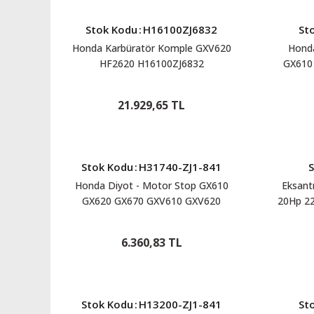
Stok Kodu
:
H16100ZJ6832
St
Honda Karbüratör Komple GXV620
Honda
HF2620 H16100ZJ6832
GX610
21.929,65 TL
Stok Kodu
:
H31740-ZJ1-841
Honda Diyot - Motor Stop GX610
Eksantr
GX620 GX670 GXV610 GXV620
20Hp 2
GXV670 H31740-ZJ1-841
GXV61
6.360,83 TL
Stok Kodu
:
H13200-ZJ1-841
St