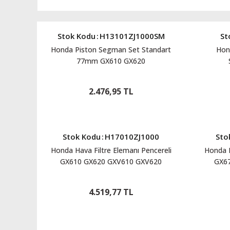
Stok Kodu
:
H13101ZJ1000SM
St
Honda Piston Segman Set Standart
Hon
77mm GX610 GX620
H13101ZJ1000SM
2.476,95 TL
Stok Kodu
:
H17010ZJ1000
Sto
Honda Hava Filtre Elemanı Pencereli
Honda R
GX610 GX620 GXV610 GXV620
GX6
H17010ZJ1000
4.519,77 TL