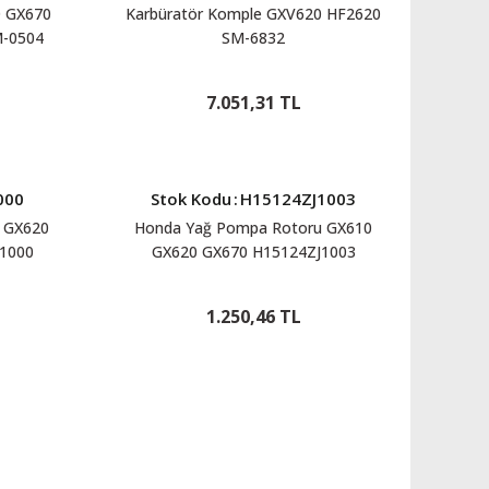
0 GX670
Karbüratör Komple GXV620 HF2620
-0504
SM-6832
7.051,31 TL
000
Stok Kodu
:
H15124ZJ1003
0 GX620
Honda Yağ Pompa Rotoru GX610
1000
GX620 GX670 H15124ZJ1003
1.250,46 TL