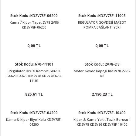
Stok Kodu
:
KD2V78F-06200
Stok Kodu
:
KD2V78F-11005
Kama / Kipor Tapet 2V78 2V86
REGÜLATÖR GÖVDESİ-MAZOT
KD2V78F-06200
POMPA BAĞLANTI YERİ
0,00 TL
0,00 TL
Stok Kodu
:
670-11101
Stok Kodu
:
2V78-D8
Regülatör Dişlisi Komple GX610
Motor Gövde Kapağı KM2V78 2V78-
GX620 GX670 KM2V78 KD2V78 670-
D8
11101
825,61 TL
2.196,23 TL
Stok Kodu
:
KD2V78F-04200
Stok Kodu
:
KD2V78F-10400
Kama & Kipor Biyel Kolu KD2V78F-
Kipor & Kama Yakıt Tazik Borusu 1
04200
KD2V78 KD2V86 KD2V78F-10400