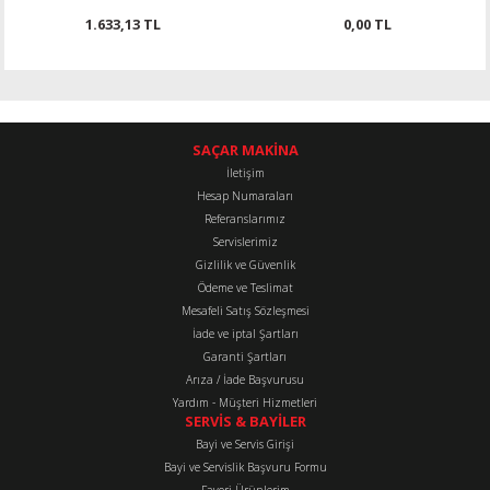
1.633,13 TL
0,00 TL
SAÇAR MAKİNA
İletişim
Hesap Numaraları
Referanslarımız
Servislerimiz
Gizlilik ve Güvenlik
Ödeme ve Teslimat
Mesafeli Satış Sözleşmesi
İade ve iptal Şartları
Garanti Şartları
Arıza / İade Başvurusu
Yardım - Müşteri Hizmetleri
SERVİS & BAYİLER
Bayi ve Servis Girişi
Bayi ve Servislik Başvuru Formu