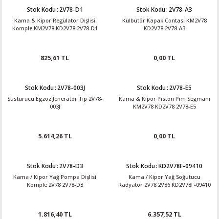
Stok Kodu
:
2V78-D1
Stok Kodu
:
2V78-A3
Kama & Kipor Regülatör Dişlisi
Külbütör Kapak Contası KM2V78
Komple KM2V78 KD2V78 2V78-D1
KD2V78 2V78-A3
825,61 TL
0,00 TL
Stok Kodu
:
2V78-003J
Stok Kodu
:
2V78-E5
Susturucu Egzoz Jeneratör Tip 2V78-
Kama & Kipor Piston Pim Segmanı
003J
KM2V78 KD2V78 2V78-E5
5.614,26 TL
0,00 TL
Stok Kodu
:
2V78-D3
Stok Kodu
:
KD2V78F-09410
Kama / Kipor Yağ Pompa Dişlisi
Kama / Kipor Yağ Soğutucu
Komple 2V78 2V78-D3
Radyatör 2V78 2V86 KD2V78F-09410
1.816,40 TL
6.357,52 TL