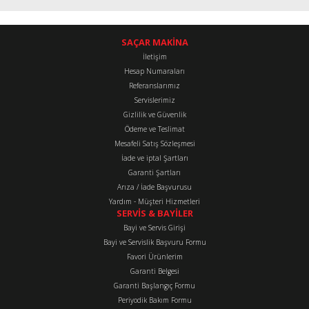
SAÇAR MAKİNA
İletişim
Hesap Numaraları
Referanslarımız
Servislerimiz
Gizlilik ve Güvenlik
Ödeme ve Teslimat
Mesafeli Satış Sözleşmesi
İade ve iptal Şartları
Garanti Şartları
Arıza / İade Başvurusu
Yardım - Müşteri Hizmetleri
SERVİS & BAYİLER
Bayi ve Servis Girişi
Bayi ve Servislik Başvuru Formu
Favori Ürünlerim
Garanti Belgesi
Garanti Başlangıç Formu
Periyodik Bakım Formu