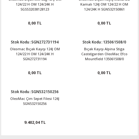
124/22 H OM 124/24K H
Kamalı 124J OM 124/22 H OM
SGS532038128123
124/24K H SGN532150861
0,00 TL
0,00 TL
Stok Kodu
:
SGN272731194
Stok Kodu
:
135061508/0
Oleomac Bıçak Kayışı 124J OM
Bıçak Kayışı Alpina Stiga
124/22 H OM 124/24K H
Castelgarden OleoMac Efco
SGN272731194
Mountfield 135061508/0
0,00 TL
0,00 TL
Stok Kodu
:
SGN532150256
OleoMac Çim Sepet Filesi 124J
SGN532150256
9.402,04 TL