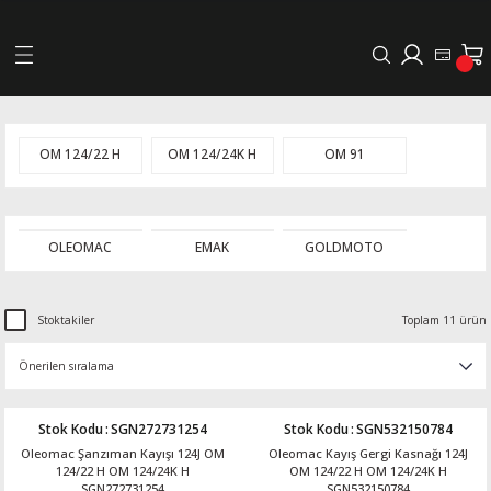
Geri Dön
LERİ
OM 124/22 H
OM 124/24K H
OM 91
DELLERİ
OLEOMAC
EMAK
GOLDMOTO
DELLERİ
AYIŞ KASNAKLI ALTERNATÖRLER - 1500
Stoktakiler
Toplam 11 ürün
R
Stok Kodu
:
SGN272731254
Stok Kodu
:
SGN532150784
Oleomac Şanzıman Kayışı 124J OM
Oleomac Kayış Gergi Kasnağı 124J
124/22 H OM 124/24K H
OM 124/22 H OM 124/24K H
SGN272731254
SGN532150784