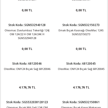
0,00 TL
0,00 TL
Stok Kodu
:
SGN532940128
Stok Kodu
:
SGN532150273
Oleomac Davlumbaz Tekerliği 124J
Emak Bıçak Kasnağı OleoMac 124S
OM 124/22 H OM 124/24K H
SGN532150273
SGN532940128
0,00 TL
0,00 TL
Stok Kodu
:
68120046
Stok Kodu
:
68120045
OleoMac OM124 Bıçak Sağ 68120046
OleoMac OM124 Bıçak Sağ 68120045
4.176,76 TL
4.176,76 TL
Stok Kodu
:
SGS532038128123
Stok Kodu
:
SGN532150861
Oleomac Bıçak Mili Sağ 124J OM
Oleomac Bıçak Kayış Makarası