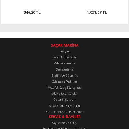
346,20 TL
1.031,07 TL
SAÇAR MAKİNA
İletişim
Hesap Numaraları
Referanslarımız
Servislerimiz
Gizlilik ve Güvenlik
Ödeme ve Teslimat
Mesafeli Satış Sözleşmesi
İade ve iptal Şartları
Garanti Şartları
Arıza / İade Başvurusu
Yardım - Müşteri Hizmetleri
SERVİS & BAYİLER
Bayi ve Servis Girişi
Bayi ve Servislik Başvuru Formu