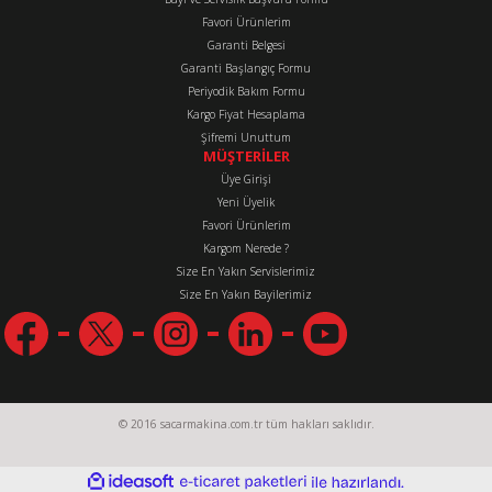
Favori Ürünlerim
Garanti Belgesi
Garanti Başlangıç Formu
Periyodik Bakım Formu
Kargo Fiyat Hesaplama
Şifremi Unuttum
MÜŞTERİLER
Üye Girişi
Yeni Üyelik
Favori Ürünlerim
Kargom Nerede ?
Size En Yakın Servislerimiz
Size En Yakın Bayilerimiz
© 2016 sacarmakina.com.tr tüm hakları saklıdır.
ideasoft
ile
e-