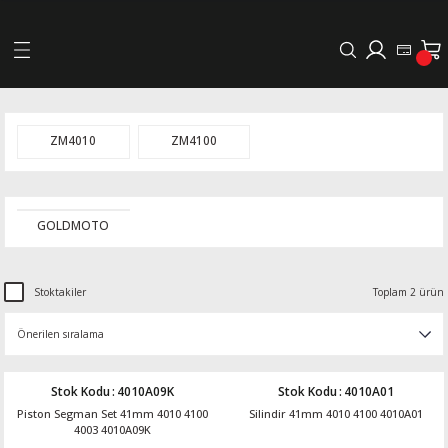
Geri Dön
LERİ
ZM4010
ZM4100
DELLERİ
GOLDMOTO
DELLERİ
AYIŞ KASNAKLI ALTERNATÖRLER - 1500
Stoktakiler
Toplam 2 ürün
R
Stok Kodu
:
4010A09K
Stok Kodu
:
4010A01
Piston Segman Set 41mm 4010 4100
Silindir 41mm 4010 4100 4010A01
4003 4010A09K