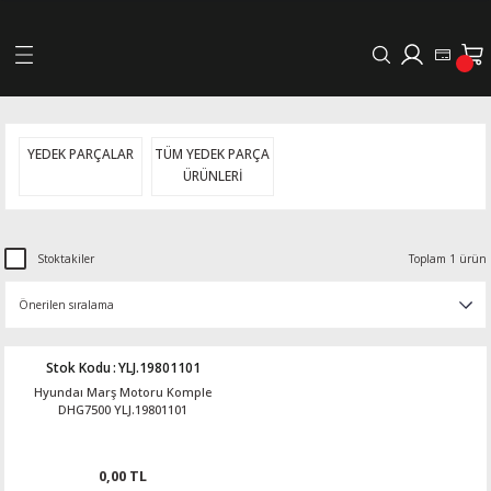
Geri Dön
LERİ
YEDEK PARÇALAR
TÜM YEDEK PARÇA
ÜRÜNLERİ
DELLERİ
DELLERİ
Stoktakiler
Toplam 1 ürün
AYIŞ KASNAKLI ALTERNATÖRLER - 1500
Stok Kodu
:
YLJ.19801101
R
Hyundaı Marş Motoru Komple
DHG7500 YLJ.19801101
0,00 TL