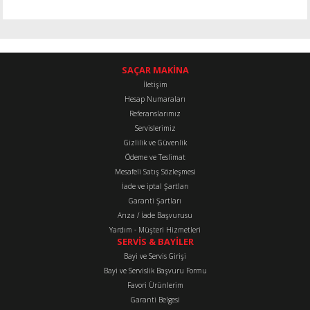
SAÇAR MAKİNA
İletişim
Hesap Numaraları
Referanslarımız
Servislerimiz
Gizlilik ve Güvenlik
Ödeme ve Teslimat
Mesafeli Satış Sözleşmesi
İade ve iptal Şartları
Garanti Şartları
Arıza / İade Başvurusu
Yardım - Müşteri Hizmetleri
SERVİS & BAYİLER
Bayi ve Servis Girişi
Bayi ve Servislik Başvuru Formu
Favori Ürünlerim
Garanti Belgesi