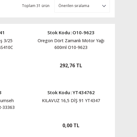
Toplam 31 ürün
41
Stok Kodu
:
O10-9623
ş 3/25
Oregon Dört Zamanlı Motor Yağı
GS410C
600ml O10-9623
PS420
292,76 TL
3
Stok Kodu
:
YT434762
cumseh
KILAVUZ 16,5 DİŞ 91 YT4347
R-33363
0,00 TL