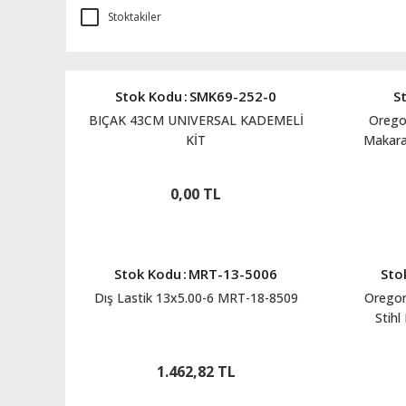
Stoktakiler
Stok Kodu
:
SMK69-252-0
S
BIÇAK 43CM UNIVERSAL KADEMELİ
Orego
KİT
Makara
0,00 TL
Stok Kodu
:
MRT-13-5006
Sto
Dış Lastik 13x5.00-6 MRT-18-8509
Oregon
Stih
1.462,82 TL