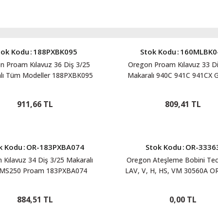
tok Kodu
:
188PXBK095
Stok Kodu
:
160MLBK0
n Proam Kılavuz 36 Diş 3/25
Oregon Proam Kılavuz 33 Di
lı Tüm Modeller 188PXBK095
Makaralı 940C 941C 941CX 
GS41 420ES CS450 CS510 
160MLBK041
911,66 TL
809,41 TL
k Kodu
:
OR-183PXBA074
Stok Kodu
:
OR-3336
 Kılavuz 34 Diş 3/25 Makaralı
Oregon Ateşleme Bobini Te
l MS250 Proam 183PXBA074
LAV, V, H, HS, VM 30560A O
884,51 TL
0,00 TL