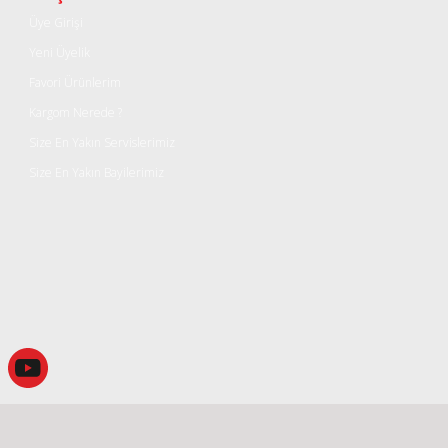
Üye Girişi
Yeni Üyelik
Favori Ürünlerim
Kargom Nerede ?
Size En Yakın Servislerimiz
Size En Yakın Bayilerimiz