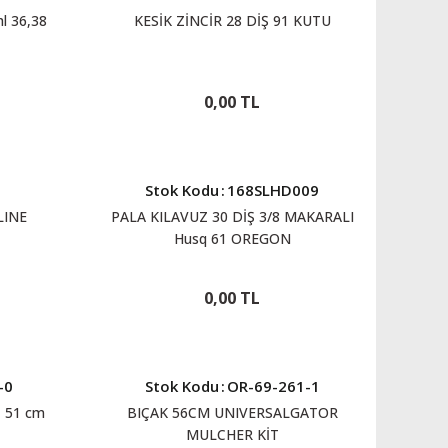
l 36,38
KESİK ZİNCİR 28 DİŞ 91 KUTU
0,00 TL
Stok Kodu
:
168SLHD009
LINE
PALA KILAVUZ 30 DİŞ 3/8 MAKARALI
Husq 61 OREGON
0,00 TL
-0
Stok Kodu
:
OR-69-261-1
 51 cm
BIÇAK 56CM UNIVERSALGATOR
MULCHER KİT