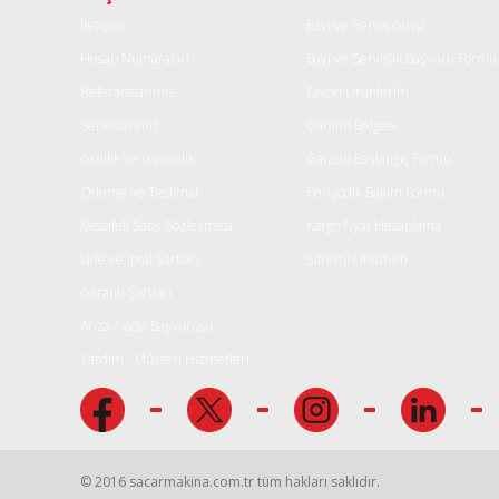
İletişim
Bayi ve Servis Girişi
Hesap Numaraları
Bayi ve Servislik Başvuru Formu
Referanslarımız
Favori Ürünlerim
Servislerimiz
Garanti Belgesi
Gizlilik ve Güvenlik
Garanti Başlangıç Formu
Ödeme ve Teslimat
Periyodik Bakım Formu
Mesafeli Satış Sözleşmesi
Kargo Fiyat Hesaplama
İade ve iptal Şartları
Şifremi Unuttum
Garanti Şartları
Arıza / İade Başvurusu
Yardım - Müşteri Hizmetleri
© 2016 sacarmakina.com.tr tüm hakları saklıdır.