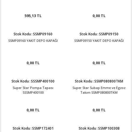
595,13 TL
0,00 TL
Stok Kodu
:
SSMP09160
Stok Kodu
:
SSMP09150
SSMP09160 YAKIT DEPO KAPAĞI
SSMP09150 YAKIT DEPO KAPAĞI
0,00 TL
0,00 TL
Stok Kodu
:
SSSMP400100
Stok Kodu
:
SSMP080800TKM
Super Star Pompa Tapası
Super Star Subap Emme ve Egzoz
SSSMP400100
Takım SSMP080800TKM
0,00 TL
0,00 TL
Stok Kodu
:
SSMP172401
Stok Kodu
:
SSMP10030B