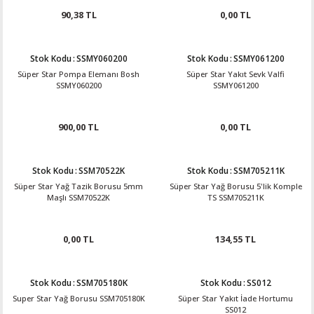
90,38 TL
0,00 TL
Stok Kodu
:
SSMY060200
Stok Kodu
:
SSMY061200
Süper Star Pompa Elemanı Bosh
Süper Star Yakıt Sevk Valfi
SSMY060200
SSMY061200
900,00 TL
0,00 TL
Stok Kodu
:
SSM70522K
Stok Kodu
:
SSM705211K
Süper Star Yağ Tazik Borusu 5mm
Süper Star Yağ Borusu 5'lik Komple
Maşlı SSM70522K
TS SSM705211K
0,00 TL
134,55 TL
Stok Kodu
:
SSM705180K
Stok Kodu
:
SS012
Super Star Yağ Borusu SSM705180K
Süper Star Yakıt İade Hortumu
SS012