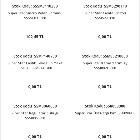
Stok Kodu
:
SSSM3110300
Stok Kodu
:
SSMS290110
Super Star Sincro Volan Somunu
Super Star Civata 8x1x50
SSSM3110300
SSMS290110
102,45 TL
0,00 TL
Stok Kodu
:
SSMP140700
Stok Kodu
:
SSM80210000
Super Star Lastik Takoz T.S Yakıt
Super Star Kama Yarım Ay
Borusu SSMP140700
SSM80210000
0,00 TL
0,00 TL
Stok Kodu
:
SSM0060600
Stok Kodu
:
SS8090900
Super Star Regülatör Çubuğu
Super Star Üst Gergi Pimi SS8090900
SSM0060600
0,00 TL
0,00 TL