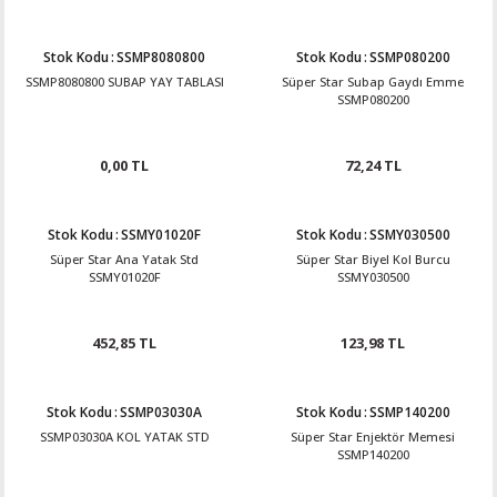
Stok Kodu
:
SSMP8080800
Stok Kodu
:
SSMP080200
SSMP8080800 SUBAP YAY TABLASI
Süper Star Subap Gaydı Emme
SSMP080200
0,00 TL
72,24 TL
Stok Kodu
:
SSMY01020F
Stok Kodu
:
SSMY030500
Süper Star Ana Yatak Std
Süper Star Biyel Kol Burcu
SSMY01020F
SSMY030500
452,85 TL
123,98 TL
Stok Kodu
:
SSMP03030A
Stok Kodu
:
SSMP140200
SSMP03030A KOL YATAK STD
Süper Star Enjektör Memesi
SSMP140200