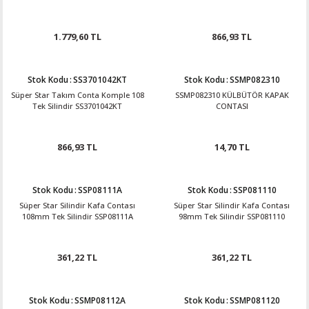
1.779,60 TL
866,93 TL
Stok Kodu
:
SS3701042KT
Stok Kodu
:
SSMP082310
Süper Star Takım Conta Komple 108
SSMP082310 KÜLBÜTÖR KAPAK
Tek Silindir SS3701042KT
CONTASI
866,93 TL
14,70 TL
Stok Kodu
:
SSP08111A
Stok Kodu
:
SSP081110
Süper Star Silindir Kafa Contası
Süper Star Silindir Kafa Contası
108mm Tek Silindir SSP08111A
98mm Tek Silindir SSP081110
361,22 TL
361,22 TL
Stok Kodu
:
SSMP08112A
Stok Kodu
:
SSMP081120