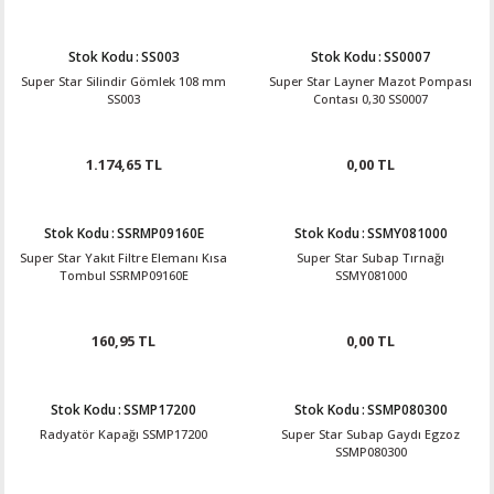
Stok Kodu
:
SS003
Stok Kodu
:
SS0007
Super Star Silindir Gömlek 108 mm
Super Star Layner Mazot Pompası
SS003
Contası 0,30 SS0007
1.174,65 TL
0,00 TL
Stok Kodu
:
SSRMP09160E
Stok Kodu
:
SSMY081000
Super Star Yakıt Filtre Elemanı Kısa
Super Star Subap Tırnağı
Tombul SSRMP09160E
SSMY081000
160,95 TL
0,00 TL
Stok Kodu
:
SSMP17200
Stok Kodu
:
SSMP080300
Radyatör Kapağı SSMP17200
Super Star Subap Gaydı Egzoz
SSMP080300