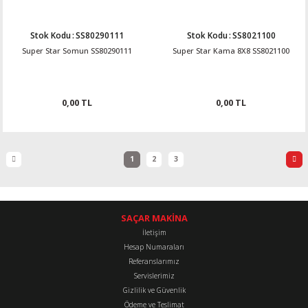
Stok Kodu
:
SS80290111
Stok Kodu
:
SS8021100
Super Star Somun SS80290111
Super Star Kama 8X8 SS8021100
0,00 TL
0,00 TL
1
2
3
SAÇAR MAKİNA
İletişim
Hesap Numaraları
Referanslarımız
Servislerimiz
Gizlilik ve Güvenlik
Ödeme ve Teslimat