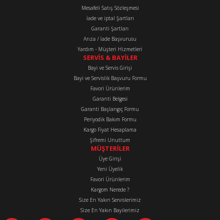
Mesafeli Satış Sözleşmesi
İade ve iptal Şartları
Garanti Şartları
Arıza / İade Başvurusu
Yardım - Müşteri Hizmetleri
SERVİS & BAYİLER
Bayi ve Servis Girişi
Bayi ve Servislik Başvuru Formu
Favori Ürünlerim
Garanti Belgesi
Garanti Başlangıç Formu
Periyodik Bakım Formu
Kargo Fiyat Hesaplama
Şifremi Unuttum
MÜŞTERİLER
Üye Girişi
Yeni Üyelik
Favori Ürünlerim
Kargom Nerede ?
Size En Yakın Servislerimiz
Size En Yakın Bayilerimiz