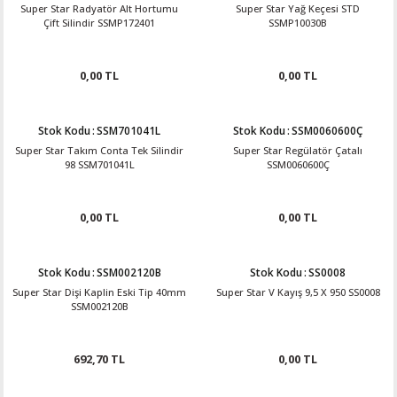
Super Star Radyatör Alt Hortumu
Super Star Yağ Keçesi STD
Çift Silindir SSMP172401
SSMP10030B
0,00 TL
0,00 TL
Stok Kodu
:
SSM701041L
Stok Kodu
:
SSM0060600Ç
Super Star Takım Conta Tek Silindir
Super Star Regülatör Çatalı
98 SSM701041L
SSM0060600Ç
0,00 TL
0,00 TL
Stok Kodu
:
SSM002120B
Stok Kodu
:
SS0008
Super Star Dişi Kaplin Eski Tip 40mm
Super Star V Kayış 9,5 X 950 SS0008
SSM002120B
692,70 TL
0,00 TL