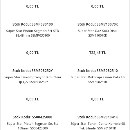
0,00 TL
0,00 TL
Stok Kodu
:
SSMP030100
Stok Kodu
:
SSM710070K
Super Star Piston Segman Set STD
Süper Star Gaz Kolu Diski
98,48mm SSMP030100
SSM710070K
0,00 TL
722,45 TL
Stok Kodu
:
SSM308252Y
Stok Kodu
:
SSM3082510
Super Star Dekomprasyon Kolu Yeni
Super Star Dekomprasyon Kolu TS
Tip Ç.S. SSM308252Y
SSM3082510
0,00 TL
0,00 TL
Stok Kodu
:
SS00425000
Stok Kodu
:
SSM701041K
Süper Star Piston Segman Set Std
Süper Star Takım Conta Komple 98
108mm SS00425000
Tek Silindir SSM701041K