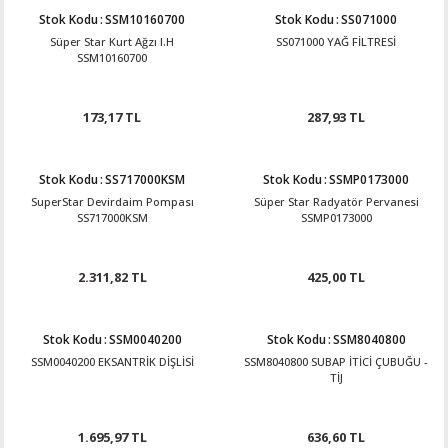
Stok Kodu
:
SSM10160700
Stok Kodu
:
SS071000
Süper Star Kurt Ağzı I.H
SS071000 YAĞ FİLTRESİ
SSM10160700
173,17 TL
287,93 TL
Stok Kodu
:
SS717000KSM
Stok Kodu
:
SSMP0173000
SuperStar Devirdaim Pompası
Süper Star Radyatör Pervanesi
SS717000KSM
SSMP0173000
2.311,82 TL
425,00 TL
Stok Kodu
:
SSM0040200
Stok Kodu
:
SSM8040800
SSM0040200 EKSANTRİK DİŞLİSİ
SSM8040800 SUBAP İTİCİ ÇUBUĞU -
TİJ
1.695,97 TL
636,60 TL