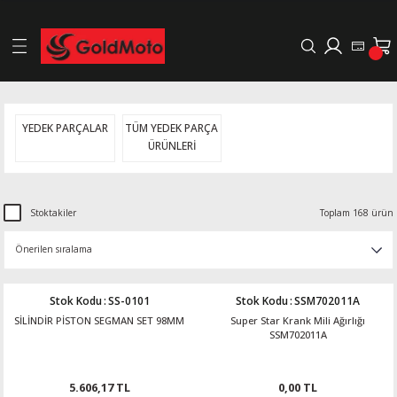
Geri Dön
LERİ
YEDEK PARÇALAR
TÜM YEDEK PARÇA
ÜRÜNLERİ
DELLERİ
DELLERİ
Stoktakiler
Toplam 168 ürün
AYIŞ KASNAKLI ALTERNATÖRLER - 1500
Stok Kodu
:
SS-0101
Stok Kodu
:
SSM702011A
R
SİLİNDİR PİSTON SEGMAN SET 98MM
Super Star Krank Mili Ağırlığı
SSM702011A
5.606,17 TL
0,00 TL