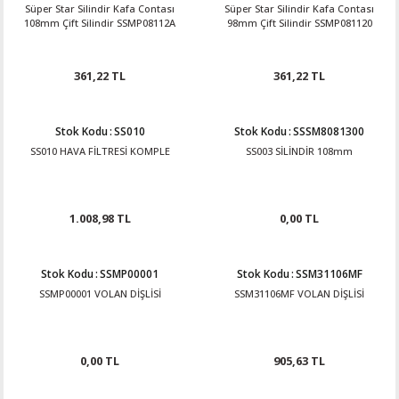
Süper Star Silindir Kafa Contası
Süper Star Silindir Kafa Contası
108mm Çift Silindir SSMP08112A
98mm Çift Silindir SSMP081120
361,22 TL
361,22 TL
Stok Kodu
:
SS010
Stok Kodu
:
SSSM8081300
SS010 HAVA FİLTRESİ KOMPLE
SS003 SİLİNDİR 108mm
1.008,98 TL
0,00 TL
Stok Kodu
:
SSMP00001
Stok Kodu
:
SSM31106MF
SSMP00001 VOLAN DİŞLİSİ
SSM31106MF VOLAN DİŞLİSİ
0,00 TL
905,63 TL