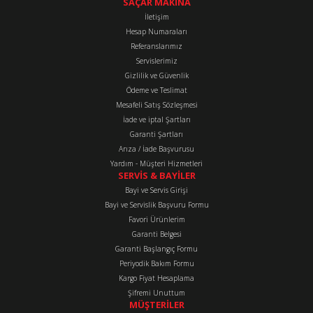
tarafımıza iletebilirsiniz.
SAÇAR MAKİNA
Görüş ve önerileriniz için teşekkür ederiz.
İletişim
Hesap Numaraları
Referanslarımız
Ürün resmi kalitesiz, bozuk veya görüntülenemiyor.
Servislerimiz
Ürün açıklamasında eksik bilgiler bulunuyor.
Gizlilik ve Güvenlik
Ürün bilgilerinde hatalar bulunuyor.
Ödeme ve Teslimat
Mesafeli Satış Sözleşmesi
Ürün fiyatı diğer sitelerden daha pahalı.
İade ve iptal Şartları
Bu ürüne benzer farklı alternatifler olmalı.
Garanti Şartları
Arıza / İade Başvurusu
Yardım - Müşteri Hizmetleri
SERVİS & BAYİLER
Bayi ve Servis Girişi
Bayi ve Servislik Başvuru Formu
Favori Ürünlerim
Gönder
Garanti Belgesi
Garanti Başlangıç Formu
Periyodik Bakım Formu
Kargo Fiyat Hesaplama
Şifremi Unuttum
MÜŞTERİLER