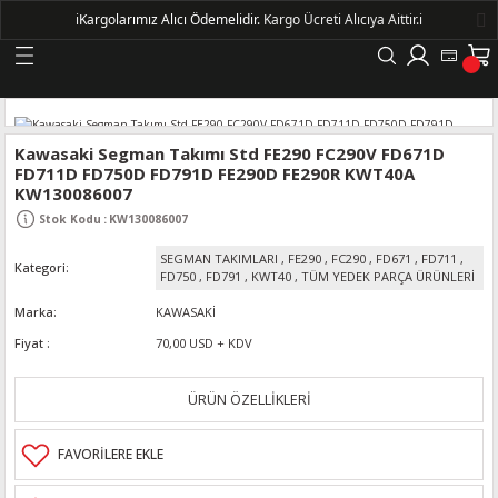
ℹ️
Kargolarımız Alıcı Ödemelidir.
Kargo Ücreti Alıcıya Aittir.ℹ️
Geri Dön
LERİ
Kawasaki Segman Takımı Std FE290 FC290V FD671D
FD711D FD750D FD791D FE290D FE290R KWT40A
KW130086007
DELLERİ
Stok Kodu
:
KW130086007
DELLERİ
SEGMAN TAKIMLARI
,
FE290
,
FC290
,
FD671
,
FD711
,
Kategori
FD750
,
FD791
,
KWT40
,
TÜM YEDEK PARÇA ÜRÜNLERİ
AYIŞ KASNAKLI ALTERNATÖRLER - 1500
Marka
KAWASAKİ
Fiyat
70,00 USD + KDV
R
ÜRÜN ÖZELLİKLERİ