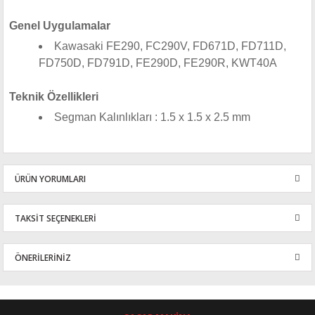
Genel Uygulamalar
Kawasaki FE290, FC290V, FD671D, FD711D,
FD750D, FD791D, FE290D, FE290R, KWT40A
Teknik Özellikleri
Segman Kalınlıkları : 1.5 x 1.5 x 2.5 mm
ÜRÜN YORUMLARI
TAKSİT SEÇENEKLERİ
Bu ürüne ilk yorumu siz yapın!
ÖNERİLERİNİZ
Yorum Yaz
Bu ürünün fiyat bilgisi, resim, ürün açıklamalarında ve diğer
konularda yetersiz gördüğünüz noktaları öneri formunu kullanarak