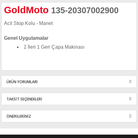
GoldMoto
135-20307002900
Acil Stop Kolu - Manet
Genel Uygulamalar
2 İleri 1 Geri Çapa Makinası
ÜRÜN YORUMLARI
TAKSİT SEÇENEKLERİ
Bu ürüne ilk yorumu siz yapın!
ÖNERİLERİNİZ
Yorum Yaz
Bu ürünün fiyat bilgisi, resim, ürün açıklamalarında ve diğer
konularda yetersiz gördüğünüz noktaları öneri formunu kullanarak