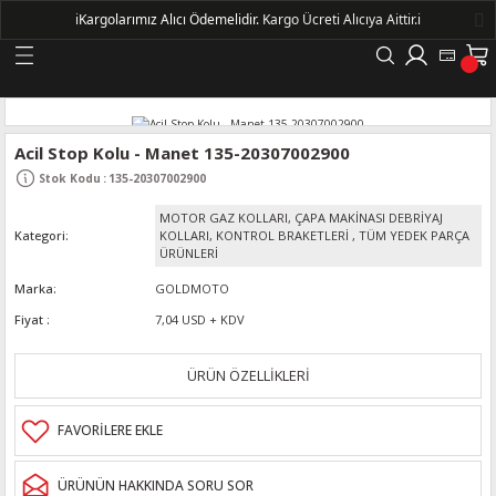
ℹ️
Kargolarımız Alıcı Ödemelidir.
Kargo Ücreti Alıcıya Aittir.ℹ️
Geri Dön
LERİ
Acil Stop Kolu - Manet 135-20307002900
Stok Kodu
:
135-20307002900
DELLERİ
MOTOR GAZ KOLLARI, ÇAPA MAKİNASI DEBRİYAJ
Kategori
KOLLARI, KONTROL BRAKETLERİ
,
TÜM YEDEK PARÇA
DELLERİ
ÜRÜNLERİ
Marka
GOLDMOTO
AYIŞ KASNAKLI ALTERNATÖRLER - 1500
Fiyat
7,04 USD + KDV
ÜRÜN ÖZELLİKLERİ
R
ÜRÜNÜN HAKKINDA SORU SOR