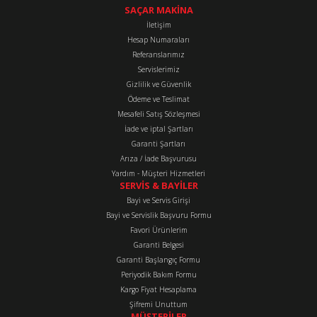
tarafımıza iletebilirsiniz.
SAÇAR MAKİNA
Görüş ve önerileriniz için teşekkür ederiz.
İletişim
Hesap Numaraları
Referanslarımız
Ürün resmi kalitesiz, bozuk veya görüntülenemiyor.
Servislerimiz
Ürün açıklamasında eksik bilgiler bulunuyor.
Gizlilik ve Güvenlik
Ürün bilgilerinde hatalar bulunuyor.
Ödeme ve Teslimat
Mesafeli Satış Sözleşmesi
Ürün fiyatı diğer sitelerden daha pahalı.
İade ve iptal Şartları
Bu ürüne benzer farklı alternatifler olmalı.
Garanti Şartları
Arıza / İade Başvurusu
Yardım - Müşteri Hizmetleri
SERVİS & BAYİLER
Bayi ve Servis Girişi
Bayi ve Servislik Başvuru Formu
Favori Ürünlerim
Gönder
Garanti Belgesi
Garanti Başlangıç Formu
Periyodik Bakım Formu
Kargo Fiyat Hesaplama
Şifremi Unuttum
MÜŞTERİLER