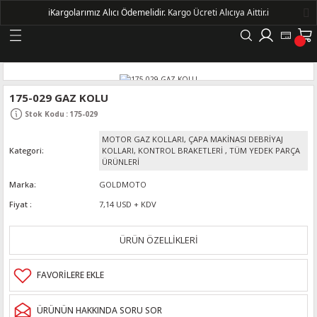
ℹ️
Kargolarımız Alıcı Ödemelidir.
Kargo Ücreti Alıcıya Aittir.ℹ️
Geri Dön
LERİ
175-029 GAZ KOLU
Stok Kodu
:
175-029
DELLERİ
MOTOR GAZ KOLLARI, ÇAPA MAKİNASI DEBRİYAJ
Kategori
KOLLARI, KONTROL BRAKETLERİ
,
TÜM YEDEK PARÇA
DELLERİ
ÜRÜNLERİ
Marka
GOLDMOTO
AYIŞ KASNAKLI ALTERNATÖRLER - 1500
Fiyat
7,14 USD + KDV
ÜRÜN ÖZELLİKLERİ
R
ÜRÜNÜN HAKKINDA SORU SOR