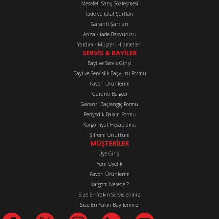
Mesafeli Satış Sözleşmesi
Ürün fiyatı diğer sitelerden daha pahalı.
İade ve iptal Şartları
Bu ürüne benzer farklı alternatifler olmalı.
Garanti Şartları
Arıza / İade Başvurusu
Yardım - Müşteri Hizmetleri
SERVİS & BAYİLER
Bayi ve Servis Girişi
Bayi ve Servislik Başvuru Formu
Favori Ürünlerim
Gönder
Garanti Belgesi
Garanti Başlangıç Formu
Periyodik Bakım Formu
Kargo Fiyat Hesaplama
Şifremi Unuttum
MÜŞTERİLER
Üye Girişi
Yeni Üyelik
Favori Ürünlerim
Kargom Nerede ?
Size En Yakın Servislerimiz
Size En Yakın Bayilerimiz