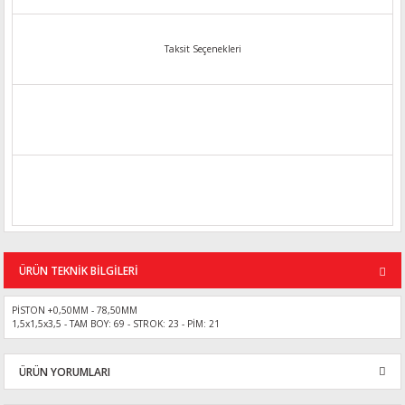
Taksit Seçenekleri
ÜRÜN TEKNİK BİLGİLERİ
PİSTON +0,50MM - 78,50MM
1,5x1,5x3,5 - TAM BOY: 69 - STROK: 23 - PİM: 21
ÜRÜN YORUMLARI