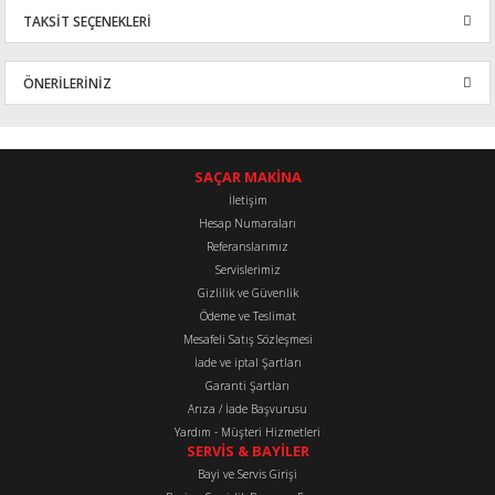
TAKSİT SEÇENEKLERİ
Bu ürüne ilk yorumu siz yapın!
ÖNERİLERİNİZ
Yorum Yaz
Bu ürünün fiyat bilgisi, resim, ürün açıklamalarında ve diğer
konularda yetersiz gördüğünüz noktaları öneri formunu kullanarak
tarafımıza iletebilirsiniz.
SAÇAR MAKİNA
Görüş ve önerileriniz için teşekkür ederiz.
İletişim
Hesap Numaraları
Referanslarımız
Ürün resmi kalitesiz, bozuk veya görüntülenemiyor.
Servislerimiz
Ürün açıklamasında eksik bilgiler bulunuyor.
Gizlilik ve Güvenlik
Ürün bilgilerinde hatalar bulunuyor.
Ödeme ve Teslimat
Mesafeli Satış Sözleşmesi
Ürün fiyatı diğer sitelerden daha pahalı.
İade ve iptal Şartları
Bu ürüne benzer farklı alternatifler olmalı.
Garanti Şartları
Arıza / İade Başvurusu
Yardım - Müşteri Hizmetleri
SERVİS & BAYİLER
Bayi ve Servis Girişi