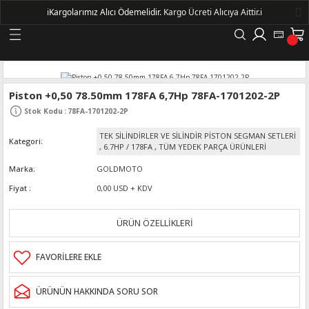
ℹ️
Kargolarımız Alıcı Ödemelidir.
Kargo Ücreti Alıcıya Aittir.ℹ️
Geri Dön
LERİ
Piston +0,50 78.50mm 178FA 6,7Hp 78FA-1701202-2P
Stok Kodu
:
78FA-1701202-2P
DELLERİ
TEK SİLİNDİRLER VE SİLİNDİR PİSTON SEGMAN SETLERİ
Kategori
,
6.7HP / 178FA
,
TÜM YEDEK PARÇA ÜRÜNLERİ
DELLERİ
Marka
GOLDMOTO
Fiyat
0,00 USD + KDV
AYIŞ KASNAKLI ALTERNATÖRLER - 1500
ÜRÜN ÖZELLİKLERİ
R
ÜRÜNÜN HAKKINDA SORU SOR