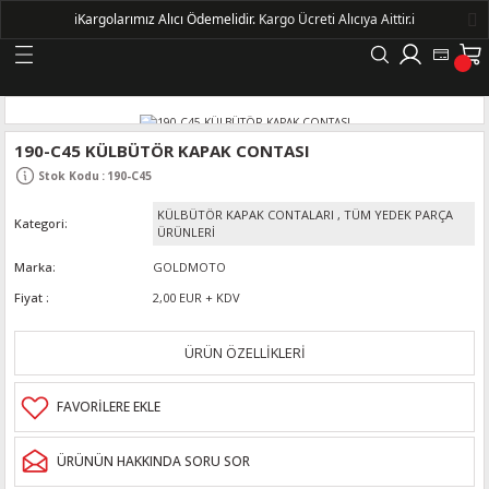
ℹ️
Kargolarımız Alıcı Ödemelidir.
Kargo Ücreti Alıcıya Aittir.ℹ️
Geri Dön
LERİ
190-C45 KÜLBÜTÖR KAPAK CONTASI
Stok Kodu
:
190-C45
DELLERİ
KÜLBÜTÖR KAPAK CONTALARI
,
TÜM YEDEK PARÇA
Kategori
ÜRÜNLERİ
DELLERİ
Marka
GOLDMOTO
Fiyat
2,00 EUR + KDV
AYIŞ KASNAKLI ALTERNATÖRLER - 1500
ÜRÜN ÖZELLİKLERİ
R
ÜRÜNÜN HAKKINDA SORU SOR