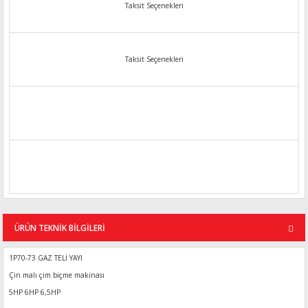
Taksit Seçenekleri
Taksit Seçenekleri
ÜRÜN TEKNİK BİLGİLERİ
1P70-73 GAZ TELİ YAYI
Çin malı çim biçme makinası
5HP 6HP 6,5HP