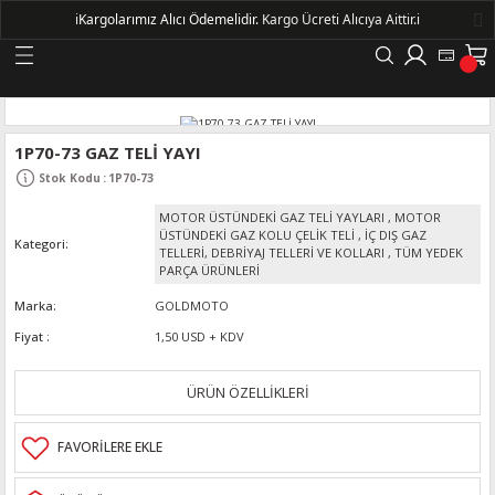
ℹ️
Kargolarımız Alıcı Ödemelidir.
Kargo Ücreti Alıcıya Aittir.ℹ️
Geri Dön
LERİ
1P70-73 GAZ TELİ YAYI
Stok Kodu
:
1P70-73
DELLERİ
MOTOR ÜSTÜNDEKİ GAZ TELİ YAYLARI
,
MOTOR
ÜSTÜNDEKİ GAZ KOLU ÇELİK TELİ
,
İÇ DIŞ GAZ
Kategori
DELLERİ
TELLERİ, DEBRİYAJ TELLERİ VE KOLLARI
,
TÜM YEDEK
PARÇA ÜRÜNLERİ
AYIŞ KASNAKLI ALTERNATÖRLER - 1500
Marka
GOLDMOTO
Fiyat
1,50 USD + KDV
R
ÜRÜN ÖZELLİKLERİ