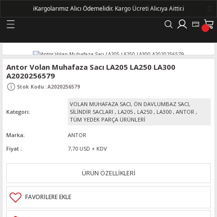
ℹ️
Kargolarımız Alıcı Ödemelidir.
Kargo Ücreti Alıcıya Aittir.ℹ️
Geri Dön
LERİ
Antor Volan Muhafaza Sacı LA205 LA250 LA300
A2020256579
DELLERİ
Stok Kodu
:
A2020256579
VOLAN MUHAFAZA SACI, ÖN DAVLUMBAZ SACI,
DELLERİ
Kategori
SİLİNDİR SACLARI
,
LA205
,
LA250
,
LA300
,
ANTOR
,
TÜM YEDEK PARÇA ÜRÜNLERİ
AYIŞ KASNAKLI ALTERNATÖRLER - 1500
Marka
ANTOR
Fiyat
7,70 USD + KDV
R
ÜRÜN ÖZELLİKLERİ