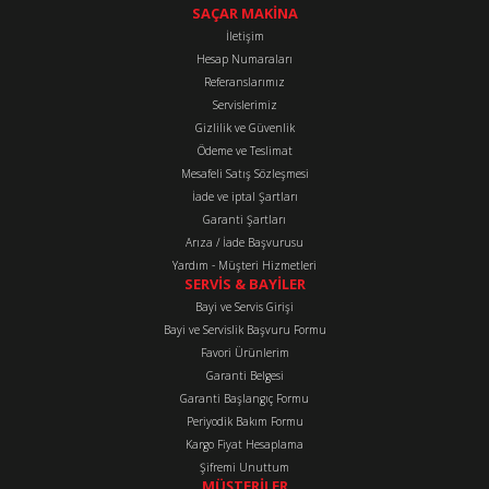
tarafımıza iletebilirsiniz.
SAÇAR MAKİNA
Görüş ve önerileriniz için teşekkür ederiz.
İletişim
Hesap Numaraları
Referanslarımız
Ürün resmi kalitesiz, bozuk veya görüntülenemiyor.
Servislerimiz
Ürün açıklamasında eksik bilgiler bulunuyor.
Gizlilik ve Güvenlik
Ürün bilgilerinde hatalar bulunuyor.
Ödeme ve Teslimat
Mesafeli Satış Sözleşmesi
Ürün fiyatı diğer sitelerden daha pahalı.
İade ve iptal Şartları
Bu ürüne benzer farklı alternatifler olmalı.
Garanti Şartları
Arıza / İade Başvurusu
Yardım - Müşteri Hizmetleri
SERVİS & BAYİLER
Bayi ve Servis Girişi
Bayi ve Servislik Başvuru Formu
Favori Ürünlerim
Gönder
Garanti Belgesi
Garanti Başlangıç Formu
Periyodik Bakım Formu
Kargo Fiyat Hesaplama
Şifremi Unuttum
MÜŞTERİLER