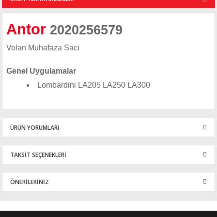
Antor
2020256579
Volan Muhafaza Sacı
Genel Uygulamalar
Lombardini LA205 LA250 LA300
ÜRÜN YORUMLARI
TAKSİT SEÇENEKLERİ
Bu ürüne ilk yorumu siz yapın!
ÖNERİLERİNİZ
Yorum Yaz
Bu ürünün fiyat bilgisi, resim, ürün açıklamalarında ve diğer
konularda yetersiz gördüğünüz noktaları öneri formunu kullanarak