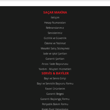
Stok Kodu
:
A20254845001
Antor AD320 Subap Gaydı Egzoz A20254845001
Ürün resmi kalitesiz, bozuk veya görüntülenemiyor.
SAÇAR MAKİNA
İletişim
Ürün açıklamasında eksik bilgiler bulunuyor.
Hesap Numaraları
114,00 TL
Ürün bilgilerinde hatalar bulunuyor.
Referanslarımız
Ürün fiyatı diğer sitelerden daha pahalı.
Servislerimiz
Gizlilik ve Güvenlik
Bu ürüne benzer farklı alternatifler olmalı.
Ödeme ve Teslimat
Mesafeli Satış Sözleşmesi
İade ve iptal Şartları
Garanti Şartları
Arıza / İade Başvurusu
Yardım - Müşteri Hizmetleri
Gönder
SERVİS & BAYİLER
Bayi ve Servis Girişi
Bayi ve Servislik Başvuru Formu
Favori Ürünlerim
Garanti Belgesi
Garanti Başlangıç Formu
Periyodik Bakım Formu
Kargo Fiyat Hesaplama