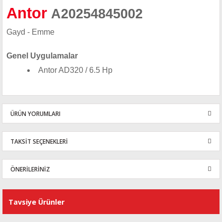
Antor
A20254845002
Gayd - Emme
Genel Uygulamalar
Antor AD320 / 6.5 Hp
ÜRÜN YORUMLARI
TAKSİT SEÇENEKLERİ
Bu ürüne ilk yorumu siz yapın!
ÖNERİLERİNİZ
Yorum Yaz
Bu ürünün fiyat bilgisi, resim, ürün açıklamalarında ve diğer
konularda yetersiz gördüğünüz noktaları öneri formunu kullanarak
Tavsiye Ürünler
tarafımıza iletebilirsiniz.
Görüş ve önerileriniz için teşekkür ederiz.