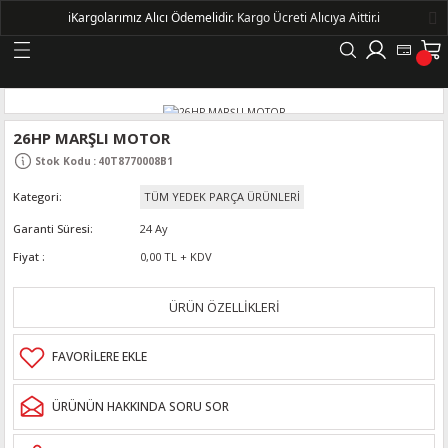
ℹ️
Kargolarımız Alıcı Ödemelidir.
Kargo Ücreti Alıcıya Aittir.ℹ️
Geri Dön
LERİ
26HP MARŞLI MOTOR
Stok Kodu
:
40T8770008B1
DELLERİ
Kategori
TÜM YEDEK PARÇA ÜRÜNLERİ
DELLERİ
Garanti Süresi
24 Ay
Fiyat
0,00 TL + KDV
AYIŞ KASNAKLI ALTERNATÖRLER - 1500
ÜRÜN ÖZELLİKLERİ
R
ÜRÜNÜN HAKKINDA SORU SOR