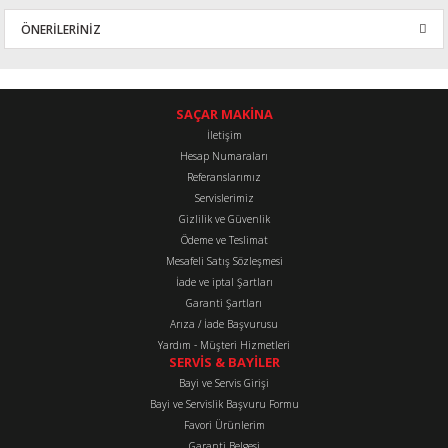
ÖNERİLERİNİZ
Yorum Yaz
Bu ürünün fiyat bilgisi, resim, ürün açıklamalarında ve diğer
konularda yetersiz gördüğünüz noktaları öneri formunu kullanarak
tarafımıza iletebilirsiniz.
SAÇAR MAKİNA
Görüş ve önerileriniz için teşekkür ederiz.
İletişim
Hesap Numaraları
Referanslarımız
Ürün resmi kalitesiz, bozuk veya görüntülenemiyor.
Servislerimiz
Ürün açıklamasında eksik bilgiler bulunuyor.
Gizlilik ve Güvenlik
Ürün bilgilerinde hatalar bulunuyor.
Ödeme ve Teslimat
Mesafeli Satış Sözleşmesi
Ürün fiyatı diğer sitelerden daha pahalı.
İade ve iptal Şartları
Bu ürüne benzer farklı alternatifler olmalı.
Garanti Şartları
Arıza / İade Başvurusu
Yardım - Müşteri Hizmetleri
SERVİS & BAYİLER
Bayi ve Servis Girişi
Bayi ve Servislik Başvuru Formu
Favori Ürünlerim
Gönder
Garanti Belgesi