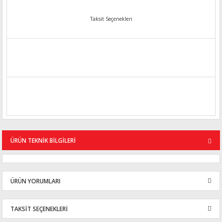
Taksit Seçenekleri
ÜRÜN TEKNİK BİLGİLERİ
ÜRÜN YORUMLARI
TAKSİT SEÇENEKLERİ
Bu ürüne ilk yorumu siz yapın!