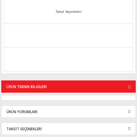
Taksit Seçenekleri
ÜRÜN TEKNİK BİLGİLERİ
ÜRÜN YORUMLARI
TAKSİT SEÇENEKLERİ
Bu ürüne ilk yorumu siz yapın!