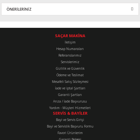
ÖNERİLERİNİZ
Yorum Yaz
Bu ürünün fiyat bilgisi, resim, ürün açıklamalarında ve diğer
konularda yetersiz gördüğünüz noktaları öneri formunu kullanarak
tarafımıza iletebilirsiniz.
SAÇAR MAKİNA
Görüş ve önerileriniz için teşekkür ederiz.
İletişim
Hesap Numaraları
Referanslarımız
Ürün resmi kalitesiz, bozuk veya görüntülenemiyor.
Servislerimiz
Ürün açıklamasında eksik bilgiler bulunuyor.
Gizlilik ve Güvenlik
Ürün bilgilerinde hatalar bulunuyor.
Ödeme ve Teslimat
Mesafeli Satış Sözleşmesi
Ürün fiyatı diğer sitelerden daha pahalı.
İade ve iptal Şartları
Bu ürüne benzer farklı alternatifler olmalı.
Garanti Şartları
Arıza / İade Başvurusu
Yardım - Müşteri Hizmetleri
SERVİS & BAYİLER
Bayi ve Servis Girişi
Bayi ve Servislik Başvuru Formu
Favori Ürünlerim
Gönder
Garanti Belgesi