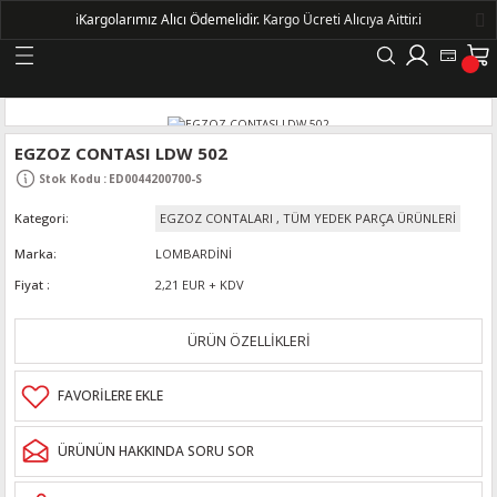
ℹ️
Kargolarımız Alıcı Ödemelidir.
Kargo Ücreti Alıcıya Aittir.ℹ️
Geri Dön
LERİ
EGZOZ CONTASI LDW 502
Stok Kodu
:
ED0044200700-S
DELLERİ
Kategori
EGZOZ CONTALARI
,
TÜM YEDEK PARÇA ÜRÜNLERİ
DELLERİ
Marka
LOMBARDİNİ
Fiyat
2,21 EUR + KDV
AYIŞ KASNAKLI ALTERNATÖRLER - 1500
ÜRÜN ÖZELLİKLERİ
R
ÜRÜNÜN HAKKINDA SORU SOR