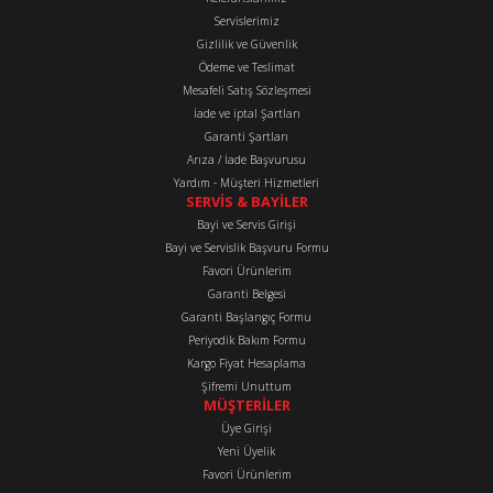
Ürün resmi kalitesiz, bozuk veya görüntülenemiyor.
Servislerimiz
Ürün açıklamasında eksik bilgiler bulunuyor.
Gizlilik ve Güvenlik
Ürün bilgilerinde hatalar bulunuyor.
Ödeme ve Teslimat
Mesafeli Satış Sözleşmesi
Ürün fiyatı diğer sitelerden daha pahalı.
İade ve iptal Şartları
Bu ürüne benzer farklı alternatifler olmalı.
Garanti Şartları
Arıza / İade Başvurusu
Yardım - Müşteri Hizmetleri
SERVİS & BAYİLER
Bayi ve Servis Girişi
Bayi ve Servislik Başvuru Formu
Favori Ürünlerim
Gönder
Garanti Belgesi
Garanti Başlangıç Formu
Periyodik Bakım Formu
Kargo Fiyat Hesaplama
Şifremi Unuttum
MÜŞTERİLER
Üye Girişi
Yeni Üyelik
Favori Ürünlerim