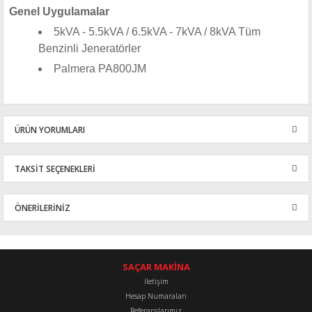
Genel Uygulamalar
5kVA - 5.5kVA / 6.5kVA - 7kVA / 8kVA Tüm
Benzinli Jeneratörler
Palmera PA800JM
ÜRÜN YORUMLARI
TAKSİT SEÇENEKLERİ
Bu ürüne ilk yorumu siz yapın!
ÖNERİLERİNİZ
Yorum Yaz
Bu ürünün fiyat bilgisi, resim, ürün açıklamalarında ve diğer
konularda yetersiz gördüğünüz noktaları öneri formunu kullanarak
tarafımıza iletebilirsiniz.
SAÇAR MAKİNA
Görüş ve önerileriniz için teşekkür ederiz.
İletişim
Hesap Numaraları
Referanslarımız