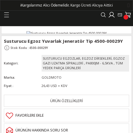
ℹ️
Kargolarımız Alıcı Ödemelidir.
Kargo Ücreti Alıcıya Aittir.ℹ️
Geri Dön
LERİ
Susturucu Egzoz Yuvarlak Jeneratör Tip 4500-00029Y
Stok Kodu
:
4500-00029Y
DELLERİ
SUSTURUCU EGZOZLAR, EGZOZ DİRSEKLERİ, EGZOZ
Kategori
GAZI UZATMA SİPRALLERİ
,
PA800JM - 6,5KVA
,
TÜM
DELLERİ
YEDEK PARÇA ÜRÜNLERİ
Marka
GOLDMOTO
AYIŞ KASNAKLI ALTERNATÖRLER - 1500
Fiyat
26,43 USD + KDV
ÜRÜN ÖZELLİKLERİ
R
ÜRÜNÜN HAKKINDA SORU SOR