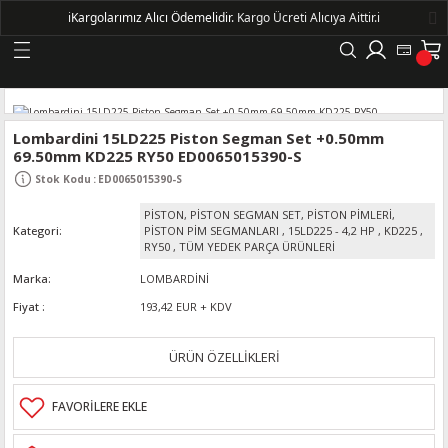
ℹ️
Kargolarımız Alıcı Ödemelidir.
Kargo Ücreti Alıcıya Aittir.ℹ️
Geri Dön
LERİ
Lombardini 15LD225 Piston Segman Set +0.50mm
69.50mm KD225 RY50 ED0065015390-S
DELLERİ
Stok Kodu
:
ED0065015390-S
PİSTON, PİSTON SEGMAN SET, PİSTON PİMLERİ,
DELLERİ
Kategori
PİSTON PİM SEGMANLARI
,
15LD225 - 4,2 HP
,
KD225
,
RY50
,
TÜM YEDEK PARÇA ÜRÜNLERİ
AYIŞ KASNAKLI ALTERNATÖRLER - 1500
Marka
LOMBARDİNİ
Fiyat
193,42 EUR + KDV
R
ÜRÜN ÖZELLİKLERİ