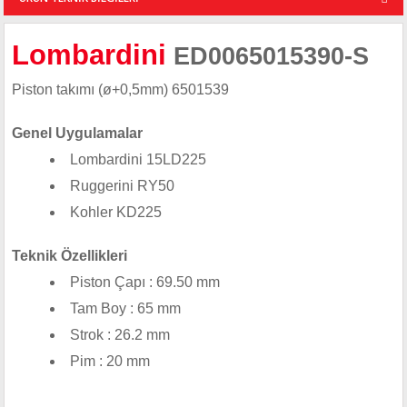
Lombardini
ED0065015390-S
Piston takımı (ø+0,5mm) 6501539
Genel Uygulamalar
Lombardini 15LD225
Ruggerini RY50
Kohler KD225
Teknik Özellikleri
Piston Çapı : 69.50 mm
Tam Boy : 65 mm
Strok : 26.2 mm
Pim : 20 mm