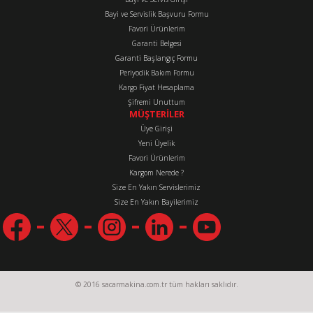
Bayi ve Servislik Başvuru Formu
Favori Ürünlerim
Gönder
Garanti Belgesi
Garanti Başlangıç Formu
Periyodik Bakım Formu
Kargo Fiyat Hesaplama
Şifremi Unuttum
MÜŞTERİLER
Üye Girişi
Yeni Üyelik
Favori Ürünlerim
Kargom Nerede ?
Size En Yakın Servislerimiz
Size En Yakın Bayilerimiz
© 2016 sacarmakina.com.tr tüm hakları saklıdır.