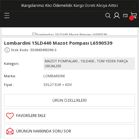
ℹ️
Kargolarımız Alıcı Ödemelidir.
Kargo Ücreti Alıcıya Aittir.ℹ️
Geri Dön
LERİ
Lombardini 15LD440 Mazot Pompası L6590539
Stok Kodu
:
ED0065905390-S
DELLERİ
MAZOT POMPALARI
,
15LD400
,
TÜM YEDEK PARÇA
Kategori
ÜRÜNLERİ
DELLERİ
Marka
LOMBARDİNİ
Fiyat
335,27 EUR + KDV
AYIŞ KASNAKLI ALTERNATÖRLER - 1500
ÜRÜN ÖZELLİKLERİ
R
ÜRÜNÜN HAKKINDA SORU SOR