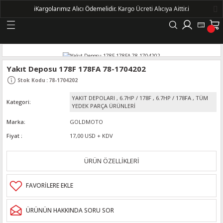
ℹ️
Kargolarımız Alıcı Ödemelidir.
Kargo Ücreti Alıcıya Aittir.ℹ️
Geri Dön
LERİ
Yakıt Deposu 178F 178FA 78-1704202
Stok Kodu
:
78-1704202
DELLERİ
YAKIT DEPOLARI
,
6.7HP / 178F
,
6.7HP / 178FA
,
TÜM
Kategori
YEDEK PARÇA ÜRÜNLERİ
DELLERİ
Marka
GOLDMOTO
Fiyat
17,00 USD + KDV
AYIŞ KASNAKLI ALTERNATÖRLER - 1500
ÜRÜN ÖZELLİKLERİ
R
ÜRÜNÜN HAKKINDA SORU SOR