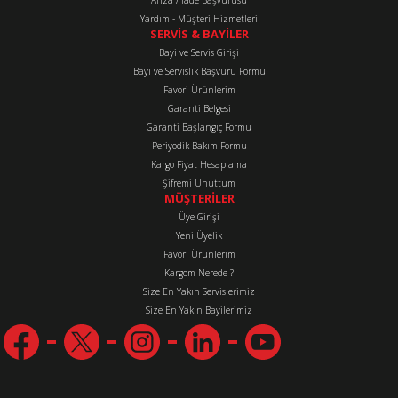
Arıza / İade Başvurusu
Yardım - Müşteri Hizmetleri
Gönder
SERVİS & BAYİLER
Stok Kodu
:
78-1044302
Bayi ve Servis Girişi
Yakıt Filtresi Orta Boy 178F 178FA 6,7Hp 78-1044302
Bayi ve Servislik Başvuru Formu
Favori Ürünlerim
Garanti Belgesi
225,40 TL
Garanti Başlangıç Formu
Periyodik Bakım Formu
Kargo Fiyat Hesaplama
Stok Kodu
:
17150
Stok Kodu
:
17151
Şifremi Unuttum
Yakıt Musluğu Sol Çıkışlı 17150
Yakıt Boşaltma Civata Pulu 17151
MÜŞTERİLER
Üye Girişi
Yeni Üyelik
Favori Ürünlerim
254,30 TL
28,90 TL
Kargom Nerede ?
Size En Yakın Servislerimiz
Stok Kodu
:
17152
Stok Kodu
:
17148
Size En Yakın Bayilerimiz
Yakıt Boşaltma Civatası 17152
Lastik Conta Yakıt Filtre Altı 17148
109,81 TL
28,90 TL