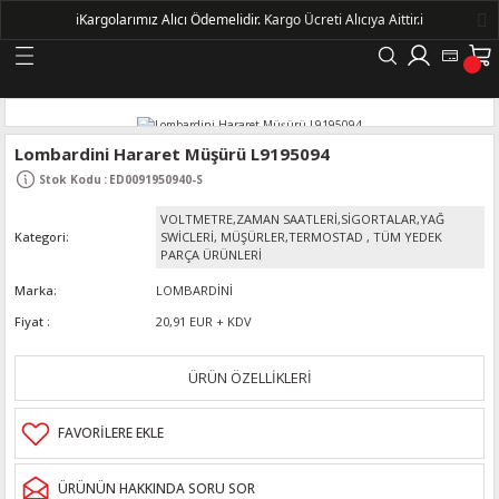
ℹ️
Kargolarımız Alıcı Ödemelidir.
Kargo Ücreti Alıcıya Aittir.ℹ️
Geri Dön
LERİ
Lombardini Hararet Müşürü L9195094
Stok Kodu
:
ED0091950940-S
DELLERİ
VOLTMETRE,ZAMAN SAATLERİ,SİGORTALAR,YAĞ
Kategori
SWİCLERİ, MÜŞÜRLER,TERMOSTAD
,
TÜM YEDEK
DELLERİ
PARÇA ÜRÜNLERİ
Marka
LOMBARDİNİ
AYIŞ KASNAKLI ALTERNATÖRLER - 1500
Fiyat
20,91 EUR + KDV
ÜRÜN ÖZELLİKLERİ
R
ÜRÜNÜN HAKKINDA SORU SOR