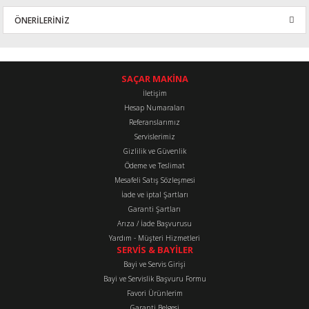
ÖNERİLERİNİZ
Yorum Yaz
Bu ürünün fiyat bilgisi, resim, ürün açıklamalarında ve diğer
konularda yetersiz gördüğünüz noktaları öneri formunu kullanarak
tarafımıza iletebilirsiniz.
SAÇAR MAKİNA
Görüş ve önerileriniz için teşekkür ederiz.
İletişim
Hesap Numaraları
Referanslarımız
Ürün resmi kalitesiz, bozuk veya görüntülenemiyor.
Servislerimiz
Ürün açıklamasında eksik bilgiler bulunuyor.
Gizlilik ve Güvenlik
Ürün bilgilerinde hatalar bulunuyor.
Ödeme ve Teslimat
Mesafeli Satış Sözleşmesi
Ürün fiyatı diğer sitelerden daha pahalı.
İade ve iptal Şartları
Bu ürüne benzer farklı alternatifler olmalı.
Garanti Şartları
Arıza / İade Başvurusu
Yardım - Müşteri Hizmetleri
SERVİS & BAYİLER
Bayi ve Servis Girişi
Bayi ve Servislik Başvuru Formu
Favori Ürünlerim
Gönder
Garanti Belgesi