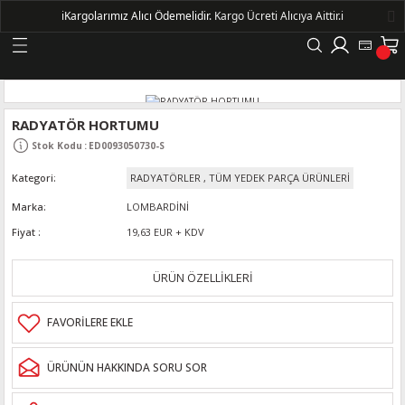
ℹ️
Kargolarımız Alıcı Ödemelidir.
Kargo Ücreti Alıcıya Aittir.ℹ️
Geri Dön
LERİ
RADYATÖR HORTUMU
Stok Kodu
:
ED0093050730-S
DELLERİ
Kategori
RADYATÖRLER
,
TÜM YEDEK PARÇA ÜRÜNLERİ
DELLERİ
Marka
LOMBARDİNİ
Fiyat
19,63 EUR + KDV
AYIŞ KASNAKLI ALTERNATÖRLER - 1500
ÜRÜN ÖZELLİKLERİ
R
ÜRÜNÜN HAKKINDA SORU SOR