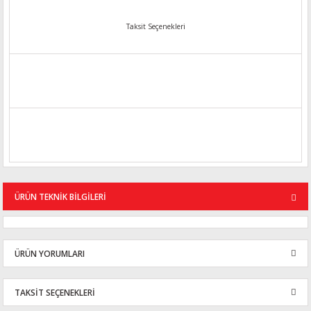
Taksit Seçenekleri
ÜRÜN TEKNİK BİLGİLERİ
ÜRÜN YORUMLARI
TAKSİT SEÇENEKLERİ
Bu ürüne ilk yorumu siz yapın!