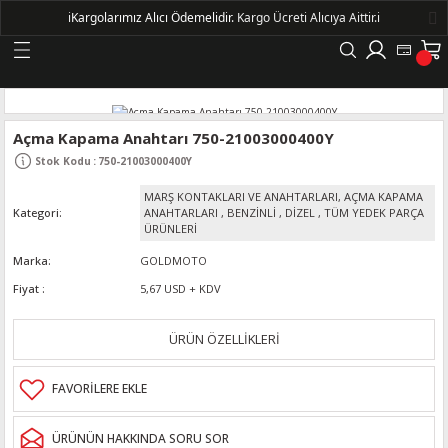
ℹ️
Kargolarımız Alıcı Ödemelidir.
Kargo Ücreti Alıcıya Aittir.ℹ️
Geri Dön
LERİ
Açma Kapama Anahtarı 750-21003000400Y
Stok Kodu
:
750-21003000400Y
DELLERİ
MARŞ KONTAKLARI VE ANAHTARLARI, AÇMA KAPAMA
Kategori
ANAHTARLARI
,
BENZİNLİ
,
DİZEL
,
TÜM YEDEK PARÇA
DELLERİ
ÜRÜNLERİ
Marka
GOLDMOTO
AYIŞ KASNAKLI ALTERNATÖRLER - 1500
Fiyat
5,67 USD + KDV
ÜRÜN ÖZELLİKLERİ
R
ÜRÜNÜN HAKKINDA SORU SOR