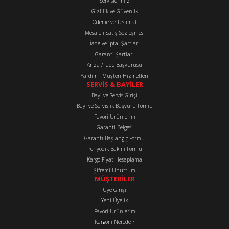
Servislerimiz
Ürün açıklamasında eksik bilgiler bulunuyor.
Gizlilik ve Güvenlik
Ürün bilgilerinde hatalar bulunuyor.
Ödeme ve Teslimat
Mesafeli Satış Sözleşmesi
Ürün fiyatı diğer sitelerden daha pahalı.
İade ve iptal Şartları
Bu ürüne benzer farklı alternatifler olmalı.
Garanti Şartları
Arıza / İade Başvurusu
Yardım - Müşteri Hizmetleri
SERVİS & BAYİLER
Bayi ve Servis Girişi
Bayi ve Servislik Başvuru Formu
Favori Ürünlerim
Gönder
Garanti Belgesi
Garanti Başlangıç Formu
Periyodik Bakım Formu
Kargo Fiyat Hesaplama
Şifremi Unuttum
MÜŞTERİLER
Üye Girişi
Yeni Üyelik
Favori Ürünlerim
Kargom Nerede ?