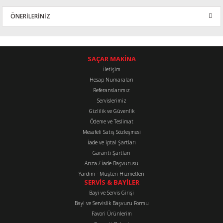
ÖNERİLERİNİZ
Yorum Yaz
Bu ürünün fiyat bilgisi, resim, ürün açıklamalarında ve diğer
konularda yetersiz gördüğünüz noktaları öneri formunu kullanarak
tarafımıza iletebilirsiniz.
SAÇAR MAKİNA
Görüş ve önerileriniz için teşekkür ederiz.
İletişim
Hesap Numaraları
Referanslarımız
Ürün resmi kalitesiz, bozuk veya görüntülenemiyor.
Servislerimiz
Ürün açıklamasında eksik bilgiler bulunuyor.
Gizlilik ve Güvenlik
Ürün bilgilerinde hatalar bulunuyor.
Ödeme ve Teslimat
Mesafeli Satış Sözleşmesi
Ürün fiyatı diğer sitelerden daha pahalı.
İade ve iptal Şartları
Bu ürüne benzer farklı alternatifler olmalı.
Garanti Şartları
Arıza / İade Başvurusu
Yardım - Müşteri Hizmetleri
SERVİS & BAYİLER
Bayi ve Servis Girişi
Bayi ve Servislik Başvuru Formu
Favori Ürünlerim
Gönder