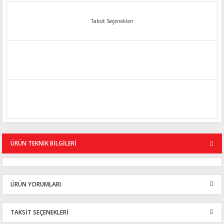
Taksit Seçenekleri
ÜRÜN TEKNİK BİLGİLERİ
ÜRÜN YORUMLARI
TAKSİT SEÇENEKLERİ
Bu ürüne ilk yorumu siz yapın!