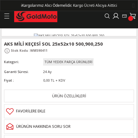
ℹ️
Kargolarımız Alıcı Ödemelidir.
Kargo Ücreti Alıcıya Aittir.ℹ️
Geri Dön
LERİ
AKS MİLİ KEÇESİ SOL 25x52x10 500,900,250
Stok Kodu
:
WM590411
DELLERİ
Kategori
TÜM YEDEK PARÇA ÜRÜNLERİ
DELLERİ
Garanti Süresi
24 Ay
Fiyat
0,00 TL + KDV
AYIŞ KASNAKLI ALTERNATÖRLER - 1500
ÜRÜN ÖZELLİKLERİ
R
ÜRÜNÜN HAKKINDA SORU SOR