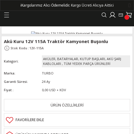
ℹ️
Kargolarımız Alıcı Ödemelidir.
Kargo Ücreti Alıcıya Aittir.ℹ️
Geri Dön
LERİ
Akü Kuru 12V 115A Traktör Kamyonet Buşonlu
Stok Kodu
:
12V-115A
DELLERİ
AKÜLER, BATARYALAR, KUTUP BAŞLARI, AKÜ ŞARJ
Kategori
KABLOLARI
,
TÜM YEDEK PARÇA ÜRÜNLERİ
DELLERİ
Marka
TURBO
Garanti Süresi
24 Ay
AYIŞ KASNAKLI ALTERNATÖRLER - 1500
Fiyat
0,00 USD + KDV
R
ÜRÜN ÖZELLİKLERİ