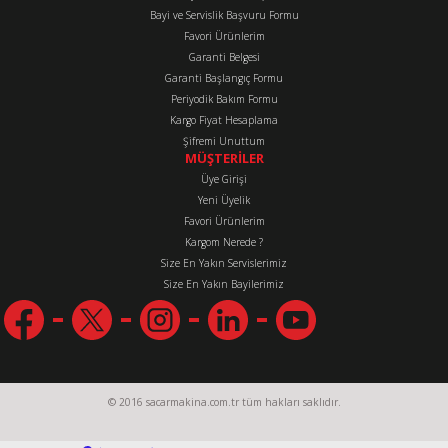
Bayi ve Servislik Başvuru Formu
Favori Ürünlerim
Gönder
Garanti Belgesi
Garanti Başlangıç Formu
Periyodik Bakım Formu
Kargo Fiyat Hesaplama
Şifremi Unuttum
MÜŞTERİLER
Üye Girişi
Yeni Üyelik
Favori Ürünlerim
Kargom Nerede ?
Size En Yakın Servislerimiz
Size En Yakın Bayilerimiz
© 2016 sacarmakina.com.tr tüm hakları saklıdır.