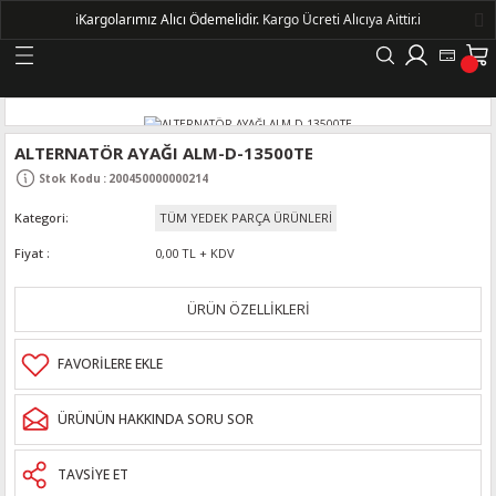
ℹ️
Kargolarımız Alıcı Ödemelidir.
Kargo Ücreti Alıcıya Aittir.ℹ️
Geri Dön
LERİ
ALTERNATÖR AYAĞI ALM-D-13500TE
Stok Kodu
:
200450000000214
DELLERİ
Kategori
TÜM YEDEK PARÇA ÜRÜNLERİ
DELLERİ
Fiyat
0,00 TL + KDV
AYIŞ KASNAKLI ALTERNATÖRLER - 1500
ÜRÜN ÖZELLİKLERİ
R
ÜRÜNÜN HAKKINDA SORU SOR
TAVSİYE ET