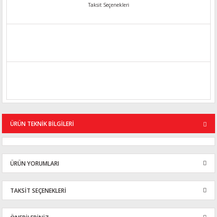
Taksit Seçenekleri
ÜRÜN TEKNİK BİLGİLERİ
ÜRÜN YORUMLARI
TAKSİT SEÇENEKLERİ
Bu ürüne ilk yorumu siz yapın!