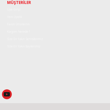
Yorum Yaz
MÜŞTERİLER
Üye Girişi
Yeni Üyelik
Favori Ürünlerim
Kargom Nerede ?
Size En Yakın Servislerimiz
Size En Yakın Bayilerimiz
Gönder