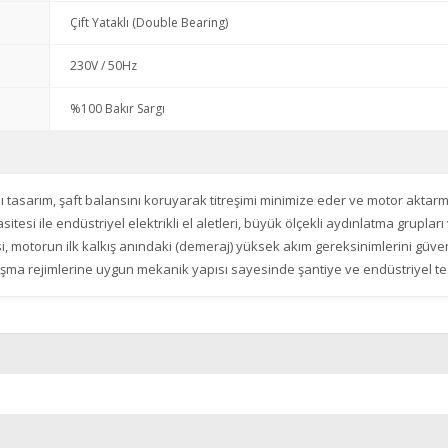
Çift Yataklı (Double Bearing)
230V / 50Hz
%100 Bakır Sargı
aklı tasarım, şaft balansını koruyarak titreşimi minimize eder ve motor akta
itesi ile endüstriyel elektrikli el aletleri, büyük ölçekli aydınlatma gruplar
, motorun ilk kalkış anındaki (demeraj) yüksek akım gereksinimlerini güven
şma rejimlerine uygun mekanik yapısı sayesinde şantiye ve endüstriyel tesis
r konularda yetersiz gördüğünüz noktaları öneri formunu kullanarak tarafımı
Bu ürüne ilk yorumu siz yapın!