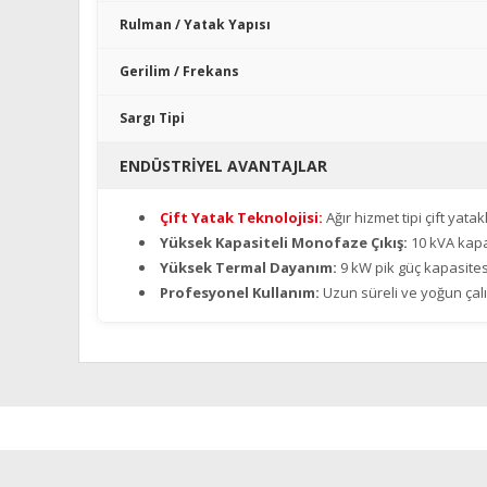
Rulman / Yatak Yapısı
Gerilim / Frekans
Sargı Tipi
ENDÜSTRIYEL AVANTAJLAR
Çift Yatak Teknolojisi:
Ağır hizmet tipi çift yat
Yüksek Kapasiteli Monofaze Çıkış:
10 kVA kapas
Yüksek Termal Dayanım:
9 kW pik güç kapasitesi
Profesyonel Kullanım:
Uzun süreli ve yoğun çalı
Bu ürünün fiyat bilgisi, resim, ürün açıklamalarında ve diğe
Görüş ve önerileriniz için teşekkür ederiz.
Ürün resmi kalitesiz, bozuk veya görüntülenemiyor.