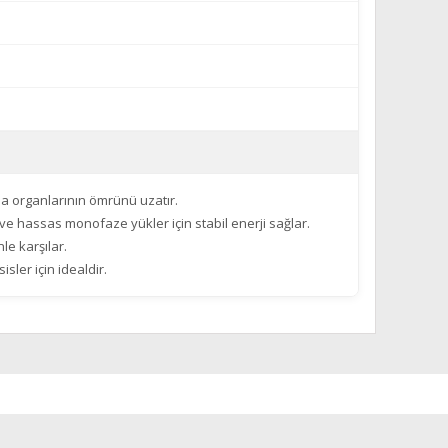
rma organlarının ömrünü uzatır.
ı ve hassas monofaze yükler için stabil enerji sağlar.
le karşılar.
ler için idealdir.
za iletebilirsiniz.