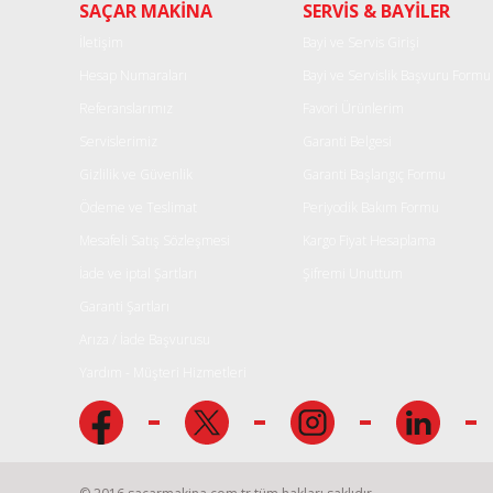
SAÇAR MAKİNA
SERVİS & BAYİLER
Ürün açıklamasında eksik bilgiler bulunuyor.
Ürün bilgilerinde hatalar bulunuyor.
İletişim
Bayi ve Servis Girişi
Ürün fiyatı diğer sitelerden daha pahalı.
Hesap Numaraları
Bayi ve Servislik Başvuru Formu
Bu ürüne benzer farklı alternatifler olmalı.
Referanslarımız
Favori Ürünlerim
Servislerimiz
Garanti Belgesi
Gizlilik ve Güvenlik
Garanti Başlangıç Formu
Ödeme ve Teslimat
Periyodik Bakım Formu
Mesafeli Satış Sözleşmesi
Kargo Fiyat Hesaplama
İade ve iptal Şartları
Şifremi Unuttum
Garanti Şartları
Arıza / İade Başvurusu
Yardım - Müşteri Hizmetleri