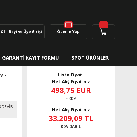
Ol | Bayi ve Üye Girişi
Ödeme Yap
GARANTİ KAYIT FORMU
SPOT ÜRÜNLER
 -
Liste Fiyatı
Net Alış Fiyatınız
498,75 EUR
+ KDV
0 DEVİR
Net Alış Fiyatınız
33.209,09 TL
KDV DAHİL