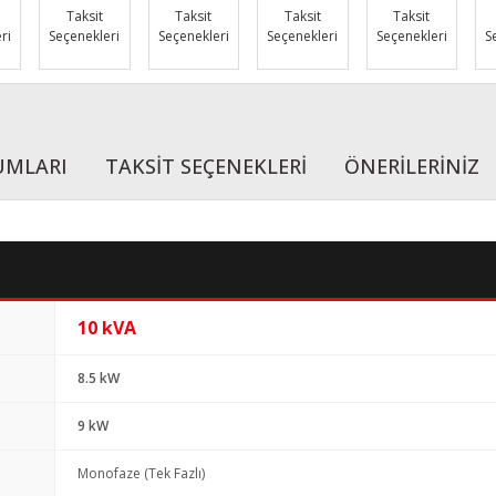
Taksit
Taksit
Taksit
Taksit
ri
Seçenekleri
Seçenekleri
Seçenekleri
Seçenekleri
S
UMLARI
TAKSİT SEÇENEKLERİ
ÖNERİLERİNİZ
10 kVA
8.5 kW
9 kW
Monofaze (Tek Fazlı)