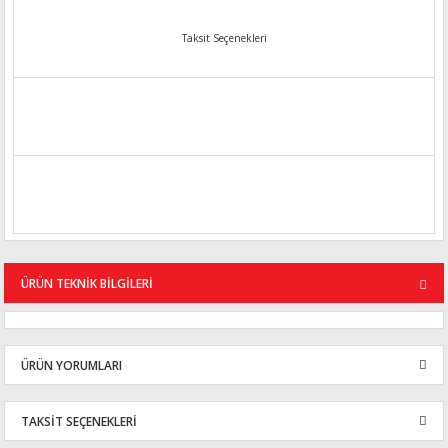
Taksit Seçenekleri
ÜRÜN TEKNİK BİLGİLERİ
ÜRÜN YORUMLARI
TAKSİT SEÇENEKLERİ
Bu ürüne ilk yorumu siz yapın!