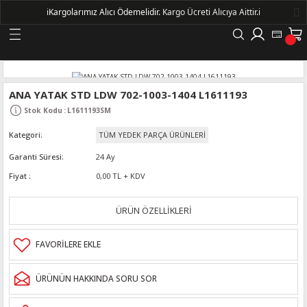
ℹ️
Kargolarımız Alıcı Ödemelidir.
Kargo Ücreti Alıcıya Aittir.ℹ️
Geri Dön
LERİ
ANA YATAK STD LDW 702-1003-1404 L1611193
Stok Kodu
:
L1611193SM
DELLERİ
Kategori
TÜM YEDEK PARÇA ÜRÜNLERİ
DELLERİ
Garanti Süresi
24 Ay
Fiyat
0,00 TL + KDV
AYIŞ KASNAKLI ALTERNATÖRLER - 1500
ÜRÜN ÖZELLİKLERİ
R
ÜRÜNÜN HAKKINDA SORU SOR