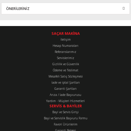
ÖNERİLERİNİZ
Yorum Yaz
Bu ürünün fiyat bilgisi, resim, ürün açıklamalarında ve diğer
konularda yetersiz gördüğünüz noktaları öneri formunu kullanarak
tarafımıza iletebilirsiniz.
SAÇAR MAKİNA
Görüş ve önerileriniz için teşekkür ederiz.
İletişim
Hesap Numaraları
Referanslarımız
Ürün resmi kalitesiz, bozuk veya görüntülenemiyor.
Servislerimiz
Ürün açıklamasında eksik bilgiler bulunuyor.
Gizlilik ve Güvenlik
Ürün bilgilerinde hatalar bulunuyor.
Ödeme ve Teslimat
Mesafeli Satış Sözleşmesi
Ürün fiyatı diğer sitelerden daha pahalı.
İade ve iptal Şartları
Bu ürüne benzer farklı alternatifler olmalı.
Garanti Şartları
Arıza / İade Başvurusu
Yardım - Müşteri Hizmetleri
SERVİS & BAYİLER
Bayi ve Servis Girişi
Bayi ve Servislik Başvuru Formu
Favori Ürünlerim
Gönder
Garanti Belgesi