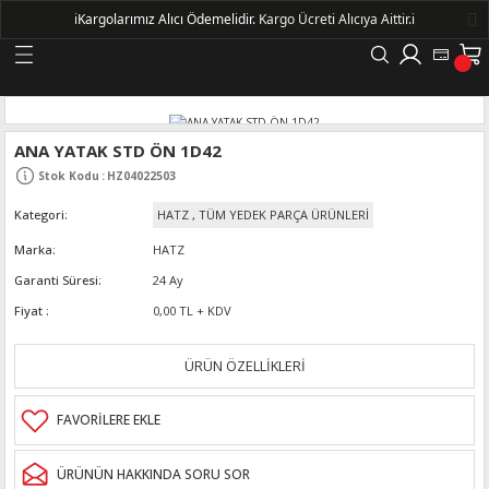
ℹ️
Kargolarımız Alıcı Ödemelidir.
Kargo Ücreti Alıcıya Aittir.ℹ️
Geri Dön
LERİ
ANA YATAK STD ÖN 1D42
Stok Kodu
:
HZ04022503
DELLERİ
Kategori
HATZ
,
TÜM YEDEK PARÇA ÜRÜNLERİ
DELLERİ
Marka
HATZ
Garanti Süresi
24 Ay
AYIŞ KASNAKLI ALTERNATÖRLER - 1500
Fiyat
0,00 TL + KDV
ÜRÜN ÖZELLİKLERİ
R
ÜRÜNÜN HAKKINDA SORU SOR