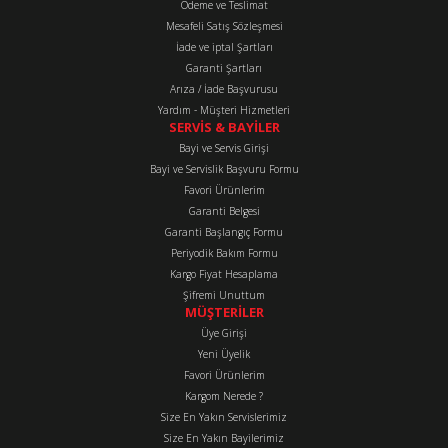
Ürün bilgilerinde hatalar bulunuyor.
Ödeme ve Teslimat
Mesafeli Satış Sözleşmesi
Ürün fiyatı diğer sitelerden daha pahalı.
İade ve iptal Şartları
Bu ürüne benzer farklı alternatifler olmalı.
Garanti Şartları
Arıza / İade Başvurusu
Yardım - Müşteri Hizmetleri
SERVİS & BAYİLER
Bayi ve Servis Girişi
Bayi ve Servislik Başvuru Formu
Favori Ürünlerim
Gönder
Garanti Belgesi
Garanti Başlangıç Formu
Periyodik Bakım Formu
Kargo Fiyat Hesaplama
Şifremi Unuttum
MÜŞTERİLER
Üye Girişi
Yeni Üyelik
Favori Ürünlerim
Kargom Nerede ?
Size En Yakın Servislerimiz
Size En Yakın Bayilerimiz