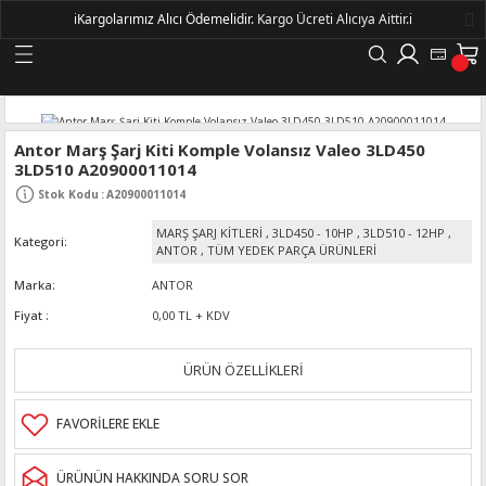
ℹ️
Kargolarımız Alıcı Ödemelidir.
Kargo Ücreti Alıcıya Aittir.ℹ️
Geri Dön
LERİ
Antor Marş Şarj Kiti Komple Volansız Valeo 3LD450
3LD510 A20900011014
DELLERİ
Stok Kodu
:
A20900011014
MARŞ ŞARJ KİTLERİ
,
3LD450 - 10HP
,
3LD510 - 12HP
,
Kategori
DELLERİ
ANTOR
,
TÜM YEDEK PARÇA ÜRÜNLERİ
Marka
ANTOR
AYIŞ KASNAKLI ALTERNATÖRLER - 1500
Fiyat
0,00 TL + KDV
R
ÜRÜN ÖZELLİKLERİ
ÜRÜNÜN HAKKINDA SORU SOR