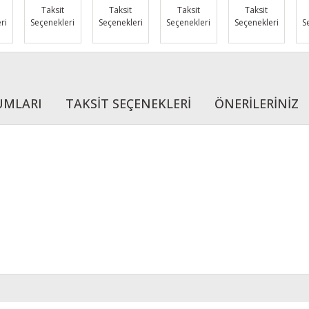
Taksit
Taksit
Taksit
Taksit
ri
Seçenekleri
Seçenekleri
Seçenekleri
Seçenekleri
S
UMLARI
TAKSİT SEÇENEKLERİ
ÖNERİLERİNİZ
r konularda yetersiz gördüğünüz noktaları öneri formunu kullanarak tarafımı