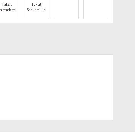
Taksit
Taksit
eçenekleri
Seçenekleri
za iletebilirsiniz.