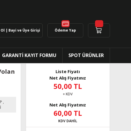
Ol | Bayi ve Üye Girişi
Ödeme Yap
GARANTİ KAYIT FORMU
SPOT ÜRÜNLER
Volan
Liste Fiyatı
Net Alış Fiyatınız
50,00 TL
+ KDV
P
,
Net Alış Fiyatınız
İ
60,00 TL
KDV DAHİL