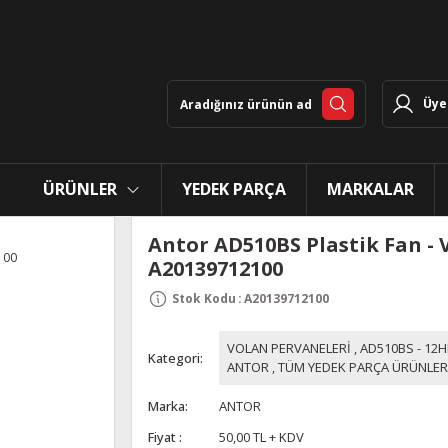
Üye 
ÜRÜNLER
YEDEK PARÇA
MARKALAR
Antor AD510BS Plastik Fan - 
A20139712100
Stok Kodu
:
A20139712100
VOLAN PERVANELERİ
,
AD510BS - 12H
Kategori
ANTOR
,
TÜM YEDEK PARÇA ÜRÜNLER
Marka
ANTOR
Fiyat
50,00 TL + KDV