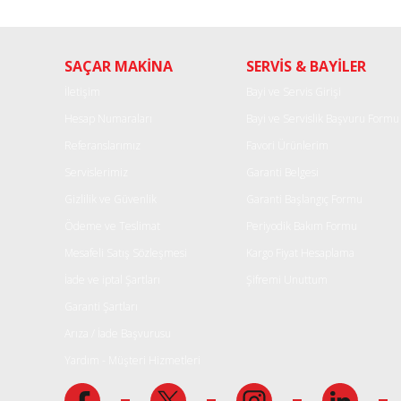
Ürün resmi kalitesiz, bozuk veya görüntülenemiyor.
SAÇAR MAKİNA
SERVİS & BAYİLER
Ürün açıklamasında eksik bilgiler bulunuyor.
Ürün bilgilerinde hatalar bulunuyor.
İletişim
Bayi ve Servis Girişi
Ürün fiyatı diğer sitelerden daha pahalı.
Hesap Numaraları
Bayi ve Servislik Başvuru Formu
Bu ürüne benzer farklı alternatifler olmalı.
Referanslarımız
Favori Ürünlerim
Servislerimiz
Garanti Belgesi
Gizlilik ve Güvenlik
Garanti Başlangıç Formu
Ödeme ve Teslimat
Periyodik Bakım Formu
Mesafeli Satış Sözleşmesi
Kargo Fiyat Hesaplama
İade ve iptal Şartları
Şifremi Unuttum
Garanti Şartları
Arıza / İade Başvurusu
Yardım - Müşteri Hizmetleri