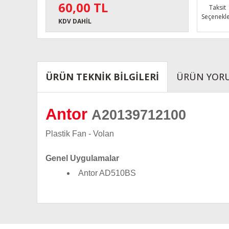
60,00 TL
Taksit
Seçenekle
KDV DAHİL
ÜRÜN TEKNİK BİLGİLERİ
ÜRÜN YOR
Antor
A20139712100
Plastik Fan - Volan
Genel Uygulamalar
Antor AD510BS
Bu ürünün fiyat bilgisi, resim, ürün açıklamalarında ve diğe
Görüş ve önerileriniz için teşekkür ederiz.