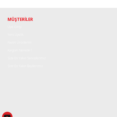
Bu ürüne ilk yorumu siz yapın!
Yorum Yaz
MÜŞTERİLER
Üye Girişi
Yeni Üyelik
Favori Ürünlerim
Kargom Nerede ?
Size En Yakın Servislerimiz
Size En Yakın Bayilerimiz
Gönder