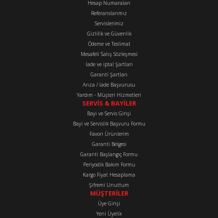
Hesap Numaraları
Referanslarımız
Ürün resmi kalitesiz, bozuk veya görüntülenemiyor.
Servislerimiz
Ürün açıklamasında eksik bilgiler bulunuyor.
Gizlilik ve Güvenlik
Ürün bilgilerinde hatalar bulunuyor.
Ödeme ve Teslimat
Mesafeli Satış Sözleşmesi
Ürün fiyatı diğer sitelerden daha pahalı.
İade ve iptal Şartları
Bu ürüne benzer farklı alternatifler olmalı.
Garanti Şartları
Arıza / İade Başvurusu
Yardım - Müşteri Hizmetleri
SERVİS & BAYİLER
Bayi ve Servis Girişi
Bayi ve Servislik Başvuru Formu
Favori Ürünlerim
Gönder
Garanti Belgesi
Garanti Başlangıç Formu
Periyodik Bakım Formu
Kargo Fiyat Hesaplama
Şifremi Unuttum
MÜŞTERİLER
Üye Girişi
Yeni Üyelik