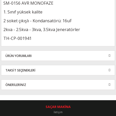
SM-0156 AVR MONOFAZE
1. Sınıf yüksek kalite
2 soket çıkışlı - Kondansatörü: 16uF
2kva - 2.5kva - 3kva, 3.5kva Jeneratörler
TH-CP-001941
ÜRÜN YORUMLARI
TAKSİT SEÇENEKLERİ
Bu ürüne ilk yorumu siz yapın!
ÖNERİLERİNİZ
Yorum Yaz
Bu ürünün fiyat bilgisi, resim, ürün açıklamalarında ve diğer
konularda yetersiz gördüğünüz noktaları öneri formunu kullanarak
tarafımıza iletebilirsiniz.
SAÇAR MAKİNA
Görüş ve önerileriniz için teşekkür ederiz.
İletişim