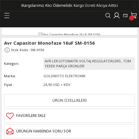
ℹ️
Kargolarımız Alıcı Ödemelidir.
Kargo Ücreti Alıcıya Aittir.ℹ️
Geri Dön
LERİ
Avr Capasitor Monofaze 16uF SM-0156
Stok Kodu
:
SM-0156
DELLERİ
AVR LER (OTOMATİK VOLTAJ REGÜLATÖRLERİ)
,
TÜM
Kategori
YEDEK PARÇA ÜRÜNLERİ
DELLERİ
Marka
GOLDMOTO ELEKTRONİK
Fiyat
24,90 USD + KDV
AYIŞ KASNAKLI ALTERNATÖRLER - 1500
ÜRÜN ÖZELLİKLERİ
R
ÜRÜNÜN HAKKINDA SORU SOR