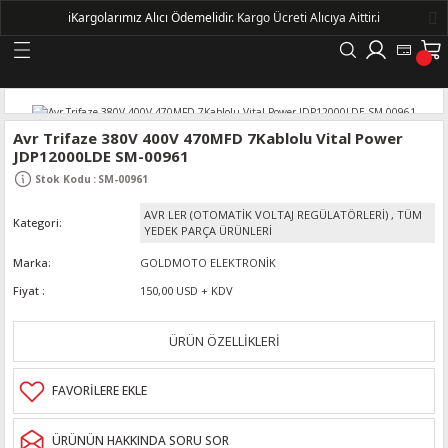
ℹ️
Kargolarımız Alıcı Ödemelidir.
Kargo Ücreti Alıcıya Aittir.ℹ️
Geri Dön
LERİ
Avr Trifaze 380V 400V 470MFD 7Kablolu Vital Power
JDP12000LDE SM-00961
DELLERİ
Stok Kodu
:
SM-00961
AVR LER (OTOMATİK VOLTAJ REGÜLATÖRLERİ)
,
TÜM
Kategori
DELLERİ
YEDEK PARÇA ÜRÜNLERİ
Marka
GOLDMOTO ELEKTRONİK
AYIŞ KASNAKLI ALTERNATÖRLER - 1500
Fiyat
150,00 USD + KDV
R
ÜRÜN ÖZELLİKLERİ
ÜRÜNÜN HAKKINDA SORU SOR