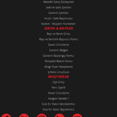
Mesafeli Satış Sözleşmesi
Ürün fiyatı diğer sitelerden daha pahalı.
İade ve iptal Şartları
Bu ürüne benzer farklı alternatifler olmalı.
Garanti Şartları
Arıza / İade Başvurusu
Yardım - Müşteri Hizmetleri
SERVİS & BAYİLER
Bayi ve Servis Girişi
Bayi ve Servislik Başvuru Formu
Favori Ürünlerim
Gönder
Garanti Belgesi
Garanti Başlangıç Formu
Periyodik Bakım Formu
Kargo Fiyat Hesaplama
Şifremi Unuttum
MÜŞTERİLER
Üye Girişi
Yeni Üyelik
Favori Ürünlerim
Kargom Nerede ?
Size En Yakın Servislerimiz
Size En Yakın Bayilerimiz