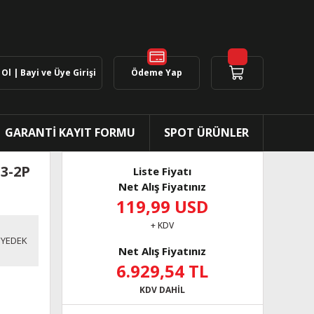
Ol | Bayi ve Üye Girişi
Ödeme Yap
GARANTİ KAYIT FORMU
SPOT ÜRÜNLER
S3-2P
Liste Fiyatı
Net Alış Fiyatınız
119,99 USD
+ KDV
 YEDEK
Net Alış Fiyatınız
6.929,54 TL
KDV DAHİL