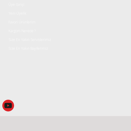
Üye Girişi
Yeni Üyelik
Favori Ürünlerim
Kargom Nerede ?
Size En Yakın Servislerimiz
Size En Yakın Bayilerimiz
Gönder