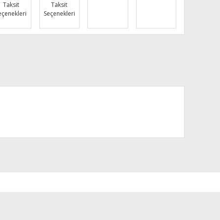
Taksit
Taksit
eçenekleri
Seçenekleri
za iletebilirsiniz.