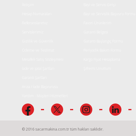
Ürün fiyatı diğer sitelerden daha pahalı.
İletişim
Bayi ve Servis Girişi
Bu ürüne benzer farklı alternatifler olmalı.
Hesap Numaraları
Bayi ve Servislik Başvuru Formu
Referanslarımız
Favori Ürünlerim
Servislerimiz
Garanti Belgesi
Gizlilik ve Güvenlik
Garanti Başlangıç Formu
Ödeme ve Teslimat
Periyodik Bakım Formu
Mesafeli Satış Sözleşmesi
Kargo Fiyat Hesaplama
İade ve iptal Şartları
Şifremi Unuttum
Garanti Şartları
Arıza / İade Başvurusu
Yardım - Müşteri Hizmetleri
© 2016 sacarmakina.com.tr tüm hakları saklıdır.