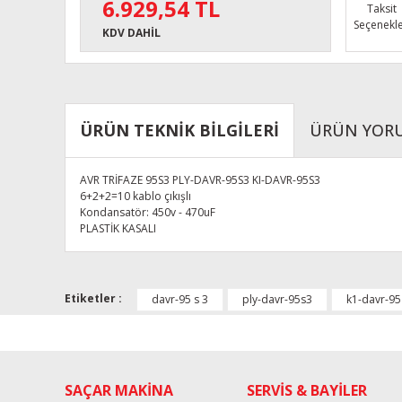
6.929,54 TL
Taksit
Seçenekle
KDV DAHİL
ÜRÜN TEKNİK BİLGİLERİ
ÜRÜN YOR
AVR TRİFAZE 95S3 PLY-DAVR-95S3 KI-DAVR-95S3
6+2+2=10 kablo çıkışlı
Kondansatör: 450v - 470uF
PLASTİK KASALI
Bu ürünün fiyat bilgisi, resim, ürün açıklamalarında ve diğe
Görüş ve önerileriniz için teşekkür ederiz.
Etiketler :
davr-95 s 3
ply-davr-95s3
k1-davr-95
Ürün resmi kalitesiz, bozuk veya görüntülenemiyor.
Ürün açıklamasında eksik bilgiler bulunuyor.
SAÇAR MAKİNA
Ürün bilgilerinde hatalar bulunuyor.
SERVİS & BAYİLER