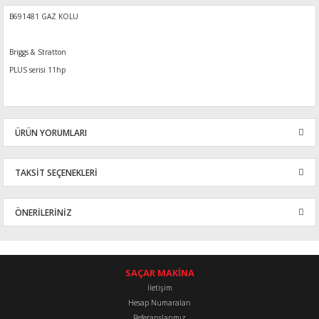
B691481 GAZ KOLU
Briggs & Stratton
PLUS serisi 11hp
ÜRÜN YORUMLARI
TAKSİT SEÇENEKLERİ
Bu ürüne ilk yorumu siz yapın!
ÖNERİLERİNİZ
Yorum Yaz
Bu ürünün fiyat bilgisi, resim, ürün açıklamalarında ve diğer
konularda yetersiz gördüğünüz noktaları öneri formunu kullanarak
tarafımıza iletebilirsiniz.
SAÇAR MAKİNA
Görüş ve önerileriniz için teşekkür ederiz.
İletişim
Hesap Numaraları
Referanslarımız