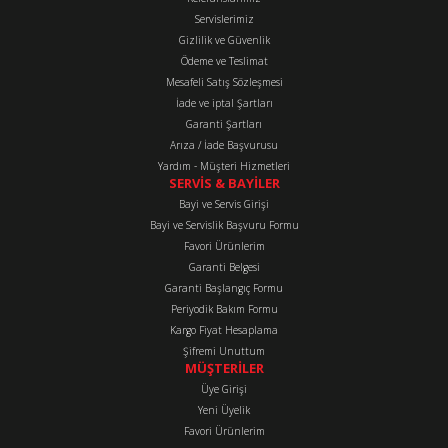
Ürün resmi kalitesiz, bozuk veya görüntülenemiyor.
Servislerimiz
Ürün açıklamasında eksik bilgiler bulunuyor.
Gizlilik ve Güvenlik
Ürün bilgilerinde hatalar bulunuyor.
Ödeme ve Teslimat
Mesafeli Satış Sözleşmesi
Ürün fiyatı diğer sitelerden daha pahalı.
İade ve iptal Şartları
Bu ürüne benzer farklı alternatifler olmalı.
Garanti Şartları
Arıza / İade Başvurusu
Yardım - Müşteri Hizmetleri
SERVİS & BAYİLER
Bayi ve Servis Girişi
Bayi ve Servislik Başvuru Formu
Favori Ürünlerim
Gönder
Garanti Belgesi
Garanti Başlangıç Formu
Periyodik Bakım Formu
Kargo Fiyat Hesaplama
Şifremi Unuttum
MÜŞTERİLER
Üye Girişi
Yeni Üyelik
Favori Ürünlerim