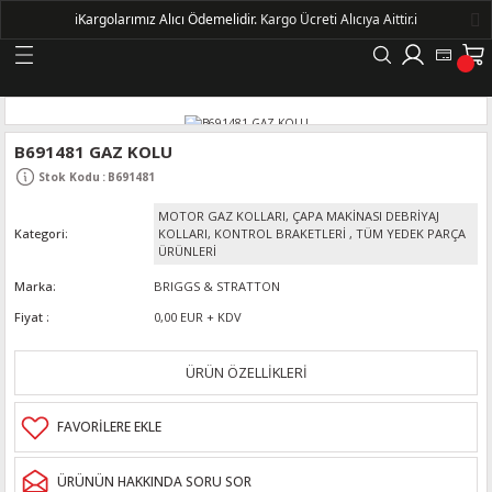
ℹ️
Kargolarımız Alıcı Ödemelidir.
Kargo Ücreti Alıcıya Aittir.ℹ️
Geri Dön
LERİ
B691481 GAZ KOLU
Stok Kodu
:
B691481
DELLERİ
MOTOR GAZ KOLLARI, ÇAPA MAKİNASI DEBRİYAJ
Kategori
KOLLARI, KONTROL BRAKETLERİ
,
TÜM YEDEK PARÇA
DELLERİ
ÜRÜNLERİ
Marka
BRIGGS & STRATTON
AYIŞ KASNAKLI ALTERNATÖRLER - 1500
Fiyat
0,00 EUR + KDV
ÜRÜN ÖZELLİKLERİ
R
ÜRÜNÜN HAKKINDA SORU SOR