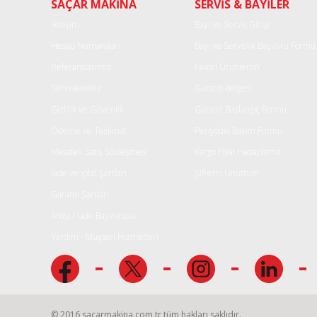
SAÇAR MAKİNA
SERVİS & BAYİLER
Ürün açıklamasında eksik bilgiler bulunuyor.
Ürün bilgilerinde hatalar bulunuyor.
İletişim
Bayi ve Servis Girişi
Ürün fiyatı diğer sitelerden daha pahalı.
Hesap Numaraları
Bayi ve Servislik Başvuru Formu
Bu ürüne benzer farklı alternatifler olmalı.
Referanslarımız
Favori Ürünlerim
Servislerimiz
Garanti Belgesi
Gizlilik ve Güvenlik
Garanti Başlangıç Formu
Ödeme ve Teslimat
Periyodik Bakım Formu
Mesafeli Satış Sözleşmesi
Kargo Fiyat Hesaplama
İade ve iptal Şartları
Şifremi Unuttum
Garanti Şartları
Arıza / İade Başvurusu
Yardım - Müşteri Hizmetleri
© 2016 sacarmakina.com.tr tüm hakları saklıdır.