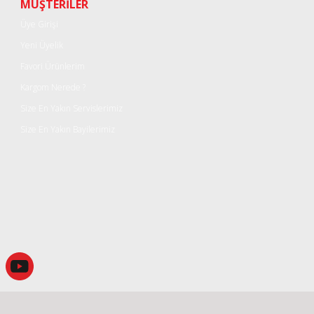
Yorum Yaz
MÜŞTERİLER
Üye Girişi
Yeni Üyelik
Favori Ürünlerim
Kargom Nerede ?
Size En Yakın Servislerimiz
Size En Yakın Bayilerimiz
Gönder