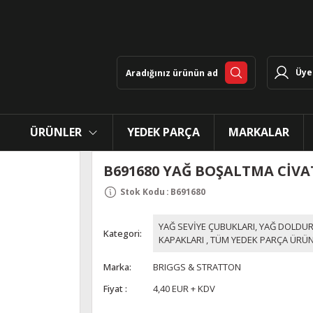
Üye 
ÜRÜNLER
YEDEK PARÇA
MARKALAR
B691680 YAĞ BOŞALTMA CİVA
Stok Kodu
:
B691680
YAĞ SEVİYE ÇUBUKLARI, YAĞ DOLDU
Kategori
KAPAKLARI
,
TÜM YEDEK PARÇA ÜRÜN
Marka
BRIGGS & STRATTON
Fiyat
4,40 EUR + KDV