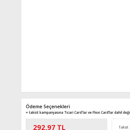
Ödeme Seçenekleri
+ taksit kampanyasına Ticari Card'lar ve Flexi Card’lar dahil değil
292,97 TL
Taksit