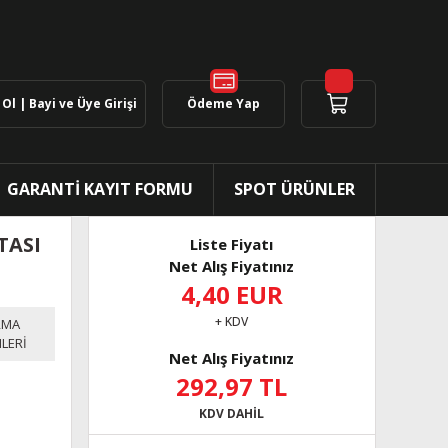
Ol | Bayi ve Üye Girişi
Ödeme Yap
GARANTİ KAYIT FORMU
SPOT ÜRÜNLER
TASI
Liste Fiyatı
Net Alış Fiyatınız
4,40 EUR
+ KDV
RMA
LERİ
Net Alış Fiyatınız
292,97 TL
KDV DAHİL