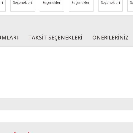
ri
Seçenekleri
Seçenekleri
Seçenekleri
Seçenekleri
S
UMLARI
TAKSİT SEÇENEKLERİ
ÖNERİLERİNİZ
r konularda yetersiz gördüğünüz noktaları öneri formunu kullanarak tarafımı
Bu ürüne ilk yorumu siz yapın!