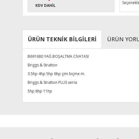
Seçenekle
KDV DAHİL
ÜRÜN TEKNİK BİLGİLERİ
ÜRÜN YOR
B691680 YAĞ BOŞALTMA CİVATASI
Briggs & Stratton
3.5hp 4hp 5hp 6hp çim biçme m.
Briggs & Stratton PLUS serisi
5hp 8hp 11hp
Bu ürünün fiyat bilgisi, resim, ürün açıklamalarında ve diğe
Görüş ve önerileriniz için teşekkür ederiz.
Ürün resmi kalitesiz, bozuk veya görüntülenemiyor.