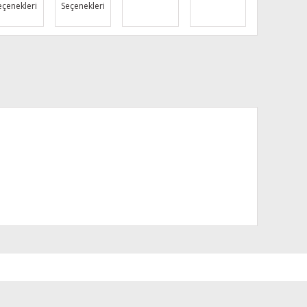
eçenekleri
Seçenekleri
za iletebilirsiniz.