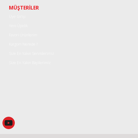
Yorum Yaz
MÜŞTERİLER
Üye Girişi
Yeni Üyelik
Favori Ürünlerim
Kargom Nerede ?
Size En Yakın Servislerimiz
Size En Yakın Bayilerimiz
Gönder