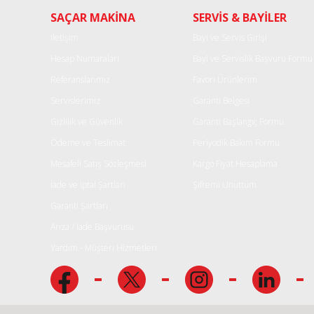
SAÇAR MAKİNA
SERVİS & BAYİLER
Ürün açıklamasında eksik bilgiler bulunuyor.
Ürün bilgilerinde hatalar bulunuyor.
İletişim
Bayi ve Servis Girişi
Ürün fiyatı diğer sitelerden daha pahalı.
Hesap Numaraları
Bayi ve Servislik Başvuru Formu
Bu ürüne benzer farklı alternatifler olmalı.
Referanslarımız
Favori Ürünlerim
Servislerimiz
Garanti Belgesi
Gizlilik ve Güvenlik
Garanti Başlangıç Formu
Ödeme ve Teslimat
Periyodik Bakım Formu
Mesafeli Satış Sözleşmesi
Kargo Fiyat Hesaplama
İade ve iptal Şartları
Şifremi Unuttum
Garanti Şartları
Arıza / İade Başvurusu
Yardım - Müşteri Hizmetleri