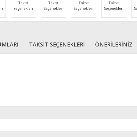
Taksit
Taksit
Taksit
Taksit
ri
Seçenekleri
Seçenekleri
Seçenekleri
Seçenekleri
S
UMLARI
TAKSİT SEÇENEKLERİ
ÖNERİLERİNİZ
r konularda yetersiz gördüğünüz noktaları öneri formunu kullanarak tarafımı
Bu ürüne ilk yorumu siz yapın!