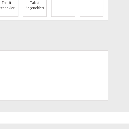
Taksit
Taksit
eçenekleri
Seçenekleri
za iletebilirsiniz.