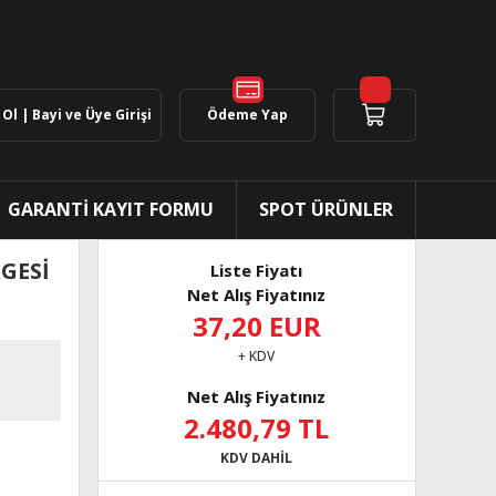
Ol | Bayi ve Üye Girişi
Ödeme Yap
GARANTİ KAYIT FORMU
SPOT ÜRÜNLER
RGESİ
Liste Fiyatı
Net Alış Fiyatınız
37,20 EUR
+ KDV
Net Alış Fiyatınız
2.480,79 TL
KDV DAHİL