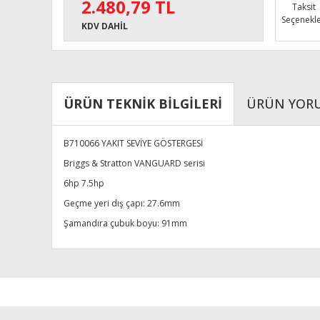
2.480,79 TL
Taksit
Seçenekle
KDV DAHİL
ÜRÜN TEKNİK BİLGİLERİ
ÜRÜN YOR
B710066 YAKIT SEVİYE GÖSTERGESİ
Briggs & Stratton VANGUARD serisi
6hp 7.5hp
Geçme yeri dış çapı: 27.6mm
Şamandıra çubuk boyu: 91mm
Bu ürünün fiyat bilgisi, resim, ürün açıklamalarında ve diğe
Görüş ve önerileriniz için teşekkür ederiz.
Ürün resmi kalitesiz, bozuk veya görüntülenemiyor.