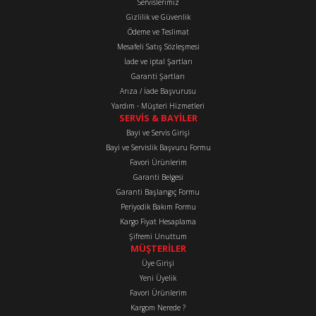
Servislerimiz
Ürün açıklamasında eksik bilgiler bulunuyor.
Gizlilik ve Güvenlik
Ürün bilgilerinde hatalar bulunuyor.
Ödeme ve Teslimat
Mesafeli Satış Sözleşmesi
Ürün fiyatı diğer sitelerden daha pahalı.
İade ve iptal Şartları
Bu ürüne benzer farklı alternatifler olmalı.
Garanti Şartları
Arıza / İade Başvurusu
Yardım - Müşteri Hizmetleri
SERVİS & BAYİLER
Bayi ve Servis Girişi
Bayi ve Servislik Başvuru Formu
Favori Ürünlerim
Gönder
Garanti Belgesi
Garanti Başlangıç Formu
Periyodik Bakım Formu
Kargo Fiyat Hesaplama
Şifremi Unuttum
MÜŞTERİLER
Üye Girişi
Yeni Üyelik
Favori Ürünlerim
Kargom Nerede ?