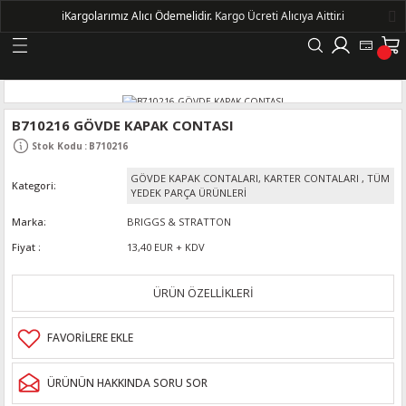
ℹ️
Kargolarımız Alıcı Ödemelidir.
Kargo Ücreti Alıcıya Aittir.ℹ️
Geri Dön
LERİ
B710216 GÖVDE KAPAK CONTASI
Stok Kodu
:
B710216
DELLERİ
GÖVDE KAPAK CONTALARI, KARTER CONTALARI
,
TÜM
Kategori
YEDEK PARÇA ÜRÜNLERİ
DELLERİ
Marka
BRIGGS & STRATTON
Fiyat
13,40 EUR + KDV
AYIŞ KASNAKLI ALTERNATÖRLER - 1500
ÜRÜN ÖZELLİKLERİ
R
ÜRÜNÜN HAKKINDA SORU SOR