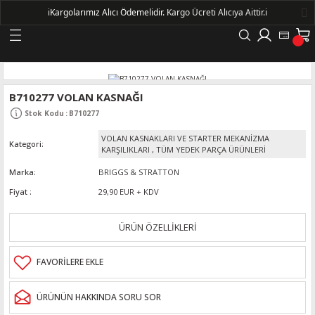
ℹ️
Kargolarımız Alıcı Ödemelidir.
Kargo Ücreti Alıcıya Aittir.ℹ️
Geri Dön
LERİ
B710277 VOLAN KASNAĞI
Stok Kodu
:
B710277
DELLERİ
VOLAN KASNAKLARI VE STARTER MEKANİZMA
Kategori
KARŞILIKLARI
,
TÜM YEDEK PARÇA ÜRÜNLERİ
DELLERİ
Marka
BRIGGS & STRATTON
Fiyat
29,90 EUR + KDV
AYIŞ KASNAKLI ALTERNATÖRLER - 1500
ÜRÜN ÖZELLİKLERİ
R
ÜRÜNÜN HAKKINDA SORU SOR