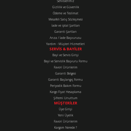
Servislerimiz
Ürün açıklamasında eksik bilgiler bulunuyor.
Gizlilik ve Güvenlik
Ürün bilgilerinde hatalar bulunuyor.
Ödeme ve Teslimat
Mesafeli Satış Sözleşmesi
Ürün fiyatı diğer sitelerden daha pahalı.
İade ve iptal Şartları
Bu ürüne benzer farklı alternatifler olmalı.
Garanti Şartları
Arıza / İade Başvurusu
Yardım - Müşteri Hizmetleri
SERVİS & BAYİLER
Bayi ve Servis Girişi
Bayi ve Servislik Başvuru Formu
Favori Ürünlerim
Gönder
Garanti Belgesi
Garanti Başlangıç Formu
Periyodik Bakım Formu
Kargo Fiyat Hesaplama
Şifremi Unuttum
MÜŞTERİLER
Üye Girişi
Yeni Üyelik
Favori Ürünlerim
Kargom Nerede ?