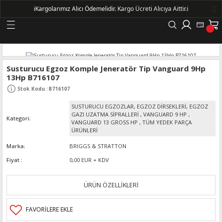
ℹ️
Kargolarımız Alıcı Ödemelidir.
Kargo Ücreti Alıcıya Aittir.ℹ️
Geri Dön
LERİ
Susturucu Egzoz Komple Jeneratör Tip Vanguard 9Hp
13Hp B716107
DELLERİ
Stok Kodu
:
B716107
SUSTURUCU EGZOZLAR, EGZOZ DİRSEKLERİ, EGZOZ
DELLERİ
GAZI UZATMA SİPRALLERİ
,
VANGUARD 9 HP
,
Kategori
VANGUARD 13 GROSS HP
,
TÜM YEDEK PARÇA
ÜRÜNLERİ
AYIŞ KASNAKLI ALTERNATÖRLER - 1500
Marka
BRIGGS & STRATTON
Fiyat
0,00 EUR + KDV
R
ÜRÜN ÖZELLİKLERİ