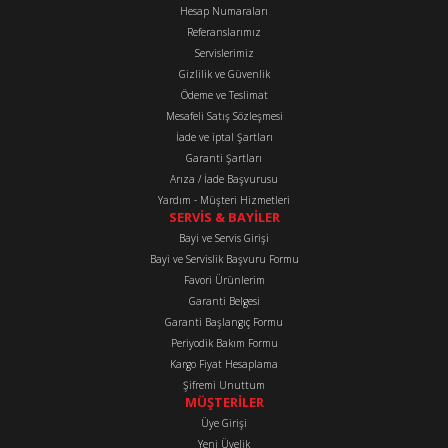
Hesap Numaraları
Referanslarımız
Ürün resmi kalitesiz, bozuk veya görüntülenemiyor.
Servislerimiz
Ürün açıklamasında eksik bilgiler bulunuyor.
Gizlilik ve Güvenlik
Ürün bilgilerinde hatalar bulunuyor.
Ödeme ve Teslimat
Mesafeli Satış Sözleşmesi
Ürün fiyatı diğer sitelerden daha pahalı.
İade ve iptal Şartları
Bu ürüne benzer farklı alternatifler olmalı.
Garanti Şartları
Arıza / İade Başvurusu
Yardım - Müşteri Hizmetleri
SERVİS & BAYİLER
Bayi ve Servis Girişi
Bayi ve Servislik Başvuru Formu
Favori Ürünlerim
Gönder
Garanti Belgesi
Garanti Başlangıç Formu
Periyodik Bakım Formu
Kargo Fiyat Hesaplama
Şifremi Unuttum
MÜŞTERİLER
Üye Girişi
Yeni Üyelik