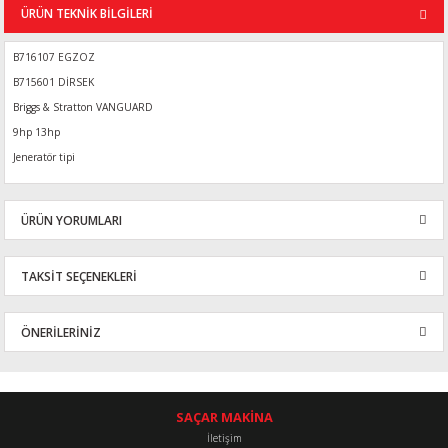
ÜRÜN TEKNİK BİLGİLERİ
B716107 EGZOZ
B715601 DİRSEK
Briggs & Stratton VANGUARD
9hp 13hp
Jeneratör tipi
ÜRÜN YORUMLARI
TAKSİT SEÇENEKLERİ
Bu ürüne ilk yorumu siz yapın!
ÖNERİLERİNİZ
Yorum Yaz
Bu ürünün fiyat bilgisi, resim, ürün açıklamalarında ve diğer
konularda yetersiz gördüğünüz noktaları öneri formunu kullanarak
tarafımıza iletebilirsiniz.
SAÇAR MAKİNA
Görüş ve önerileriniz için teşekkür ederiz.
İletişim