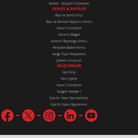
Yardım - Müşteri Hizmetleri
SERVİS & BAYİLER
Bayi ve Servis Girişi
Bayi ve Servislik Başvuru Formu
Favori Ürünlerim
Gönder
Garanti Belgesi
Garanti Başlangıç Formu
Periyodik Bakım Formu
Kargo Fiyat Hesaplama
Şifremi Unuttum
MÜŞTERİLER
Üye Girişi
Yeni Üyelik
Favori Ürünlerim
Kargom Nerede ?
Size En Yakın Servislerimiz
Size En Yakın Bayilerimiz