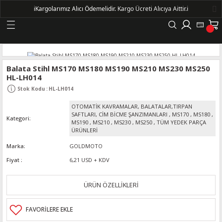
ℹ️
Kargolarımız Alıcı Ödemelidir.
Kargo Ücreti Alıcıya Aittir.ℹ️
Geri Dön
LERİ
Balata Stihl MS170 MS180 MS190 MS210 MS230 MS250
HL-LH014
DELLERİ
Stok Kodu
:
HL-LH014
OTOMATİK KAVRAMALAR, BALATALAR,TIRPAN
DELLERİ
SAFTLARI, CİM BİCME ŞANZIMANLARI
,
MS170
,
MS180
,
Kategori
MS190
,
MS210
,
MS230
,
MS250
,
TÜM YEDEK PARÇA
ÜRÜNLERİ
AYIŞ KASNAKLI ALTERNATÖRLER - 1500
Marka
GOLDMOTO
Fiyat
6,21 USD + KDV
R
ÜRÜN ÖZELLİKLERİ