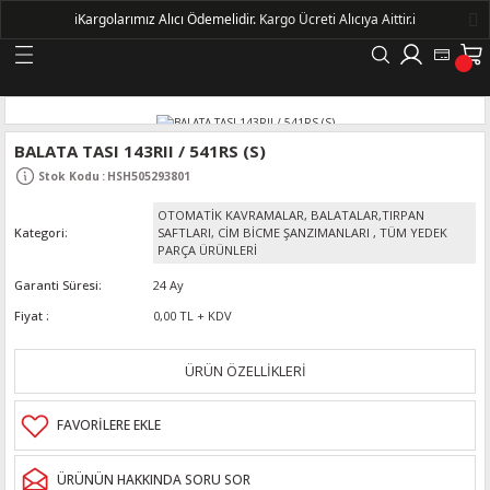
ℹ️
Kargolarımız Alıcı Ödemelidir.
Kargo Ücreti Alıcıya Aittir.ℹ️
Geri Dön
LERİ
BALATA TASI 143RII / 541RS (S)
Stok Kodu
:
HSH505293801
DELLERİ
OTOMATİK KAVRAMALAR, BALATALAR,TIRPAN
Kategori
SAFTLARI, CİM BİCME ŞANZIMANLARI
,
TÜM YEDEK
DELLERİ
PARÇA ÜRÜNLERİ
Garanti Süresi
24 Ay
AYIŞ KASNAKLI ALTERNATÖRLER - 1500
Fiyat
0,00 TL + KDV
ÜRÜN ÖZELLİKLERİ
R
ÜRÜNÜN HAKKINDA SORU SOR