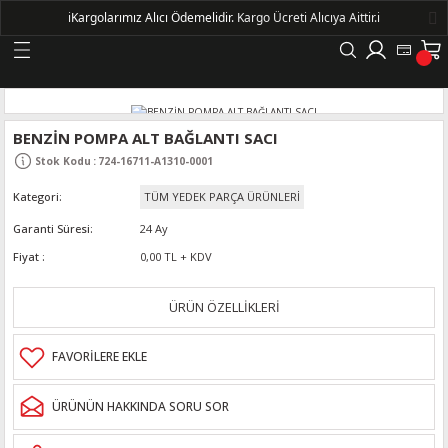
ℹ️
Kargolarımız Alıcı Ödemelidir.
Kargo Ücreti Alıcıya Aittir.ℹ️
Geri Dön
LERİ
BENZİN POMPA ALT BAĞLANTI SACI
Stok Kodu
:
724-16711-A1310-0001
DELLERİ
Kategori
TÜM YEDEK PARÇA ÜRÜNLERİ
DELLERİ
Garanti Süresi
24 Ay
Fiyat
0,00 TL + KDV
AYIŞ KASNAKLI ALTERNATÖRLER - 1500
ÜRÜN ÖZELLİKLERİ
R
ÜRÜNÜN HAKKINDA SORU SOR