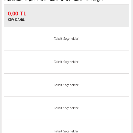
+ taksit kampanyasına Ticari Card'lar ve Flexi Card’lar dahil değildir.
0,00 TL
KDV DAHİL
Taksit Seçenekleri
Taksit Seçenekleri
Taksit Seçenekleri
Taksit Seçenekleri
Taksit Seçenekleri