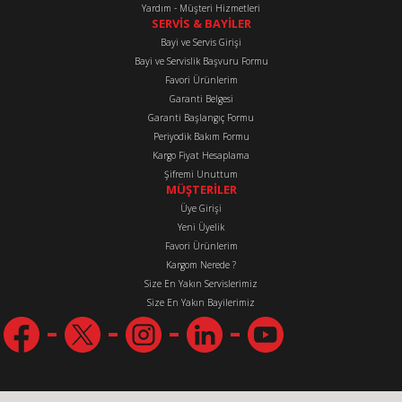
Yardım - Müşteri Hizmetleri
SERVİS & BAYİLER
Bayi ve Servis Girişi
Bayi ve Servislik Başvuru Formu
Favori Ürünlerim
Gönder
Garanti Belgesi
Garanti Başlangıç Formu
Periyodik Bakım Formu
Kargo Fiyat Hesaplama
Şifremi Unuttum
MÜŞTERİLER
Üye Girişi
Yeni Üyelik
Favori Ürünlerim
Kargom Nerede ?
Size En Yakın Servislerimiz
Size En Yakın Bayilerimiz